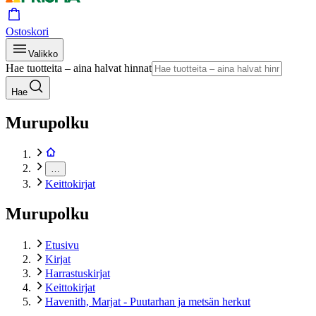
Ostoskori
Valikko
Hae tuotteita – aina halvat hinnat
Hae
Murupolku
…
Keittokirjat
Murupolku
Etusivu
Kirjat
Harrastuskirjat
Keittokirjat
Havenith, Marjat - Puutarhan ja metsän herkut