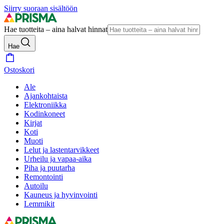
Siirry suoraan sisältöön
Hae tuotteita – aina halvat hinnat
Hae
Ostoskori
Ale
Ajankohtaista
Elektroniikka
Kodinkoneet
Kirjat
Koti
Muoti
Lelut ja lastentarvikkeet
Urheilu ja vapaa-aika
Piha ja puutarha
Remontointi
Autoilu
Kauneus ja hyvinvointi
Lemmikit