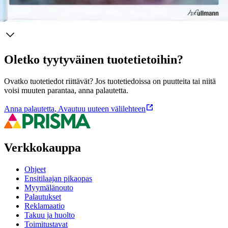
Ominaisuudet
Oletko tyytyväinen tuotetietoihin?
Ovatko tuotetiedot riittävät? Jos tuotetiedoissa on puutteita tai niitä
voisi muuten parantaa, anna palautetta.
Anna palautetta
,
Avautuu uuteen välilehteen
Verkkokauppa
Ohjeet
Ensitilaajan pikaopas
Myymälänouto
Palautukset
Reklamaatio
Takuu ja huolto
Toimitustavat