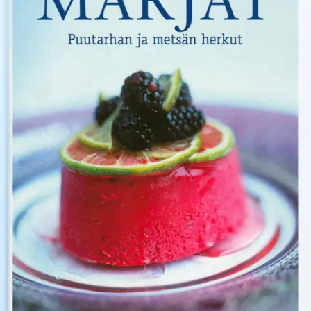
Ei saatavilla
Tuotekuvaus
Mikä onkaan ihanampaa ja terveellisempää kuin villinä kasvaneet
tuoreet ja makeat marjat? Marjat on marjoja rakastavan toivekirja -
puutarhurille, keräilijälle ja kokille, joka nauttii näistä ihanista
luonnon antimista salaateissa, kakuissa ja muissa suussa sulavissa
resepteissä. Asiantunteva opas kattaa tietoa marjojen kasvatuksesta,
keräilystä, säilömisestä, historiasta ja terveysvaikutuksista.
Kirjassa
käsitellään yli 30 erilaista syötävää marjaa ja marjamaista hedelmää
yksityiskohtaisesti kuvineen ja kasvatusvinkkeineen - lisäksi
kerrotaan, kuinka marjoja suojataan linnuilta ja kuinka niitä
kastellaan. Osioista löytyy yli 70 ihastuttavaa ja vaiheittain kuvattua
marjareseptiä kauniine kuvineen aina hilloista juomiin, leivonnaisiin
ja muihin maittaviin aterioihin.
Näytä lisää
tuotekuvausta