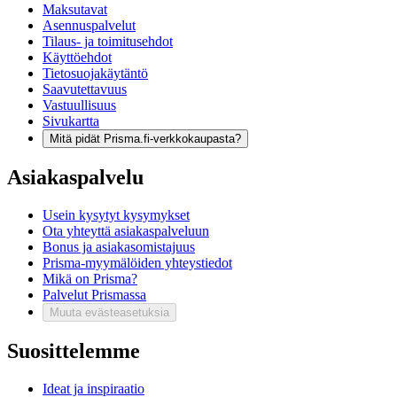
Maksutavat
Asennuspalvelut
Tilaus- ja toimitusehdot
Käyttöehdot
Tietosuojakäytäntö
Saavutettavuus
Vastuullisuus
Sivukartta
Mitä pidät Prisma.fi-verkkokaupasta?
Asiakaspalvelu
Usein kysytyt kysymykset
Ota yhteyttä asiakaspalveluun
Bonus ja asiakasomistajuus
Prisma-myymälöiden yhteystiedot
Mikä on Prisma?
Palvelut Prismassa
Muuta evästeasetuksia
Suosittelemme
Ideat ja inspiraatio