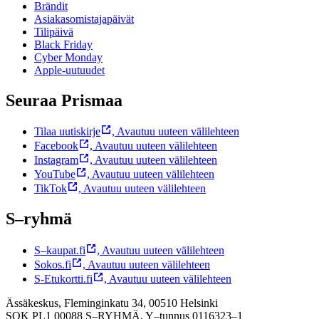
Brändit
Asiakasomistajapäivät
Tilipäivä
Black Friday
Cyber Monday
Apple-uutuudet
Seuraa Prismaa
Tilaa uutiskirje
,
Avautuu uuteen välilehteen
Facebook
,
Avautuu uuteen välilehteen
Instagram
,
Avautuu uuteen välilehteen
YouTube
,
Avautuu uuteen välilehteen
TikTok
,
Avautuu uuteen välilehteen
S–ryhmä
S–kaupat.fi
,
Avautuu uuteen välilehteen
Sokos.fi
,
Avautuu uuteen välilehteen
S-Etukortti.fi
,
Avautuu uuteen välilehteen
Ässäkeskus, Fleminginkatu 34, 00510 Helsinki
SOK PL1 00088 S–RYHMÄ,
Y–tunnus 0116323–1