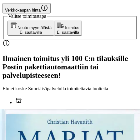
Verkkokaupan hinta
Valitse toimitustapa
Nouto myymälästä
Toimitus
Ei saatavilla
Ei saatavilla
Ilmainen toimitus yli 100 €:n tilauksille
Postin pakettiautomaattiin tai
palvelupisteeseen!
Etu ei koske Suuri‑lisäpalvelulla toimitettavia tuotteita.
Tarkista myymäläsaatavuus