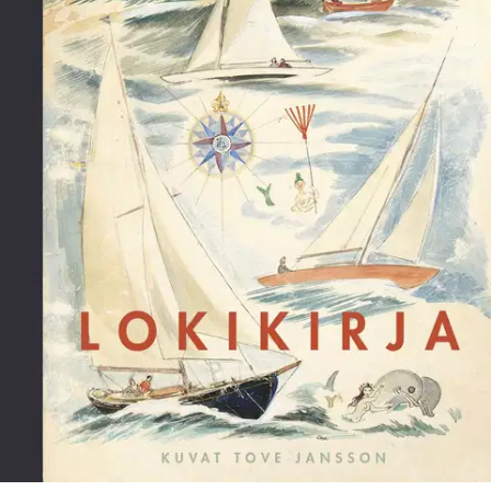
”Sen joka lähtee merelle, sopisi ensin opetella sitä hiukan
tuntemaan.” Klassisen kaunis lokikirja kaikille merenkävijöille.
Mukana Tove Janssonin meriaiheisia sitaatteja ja piirroksia.
Täytettävään lokikirjaan merkitään tietoja veneestä,
purjehdusmatkoista ja säästä – kaikki tärkeä, mitä merimatkoilla
tapahtuu ja tarvitaan. Lokikirja on jokaisen merenkävijän päiväkirja,
jonka avulla voi myöhemminkin palata ikimuistoisiin hetkiin
maailman merillä ja satamissa.
Lokikirjaan on poimittu Tove
Janssonin meriaiheisia piirroskuvia ja sykähdyttäviä sitaatteja
merestä ja veneilemisestä. Meri oli Tove Janssonille tärkeä, ja usein
hän piirsikin merta ja kuvasi sitä teksteissään. Kirjassa on myös
kuvituksia, jotka Tove teki nuoruudessaan seikkailijaenonsa
Haraldin lokikirjoihin.
Näytä lisää
tuotekuvausta
Ominaisuudet
Oletko tyytyväinen tuotetietoihin?