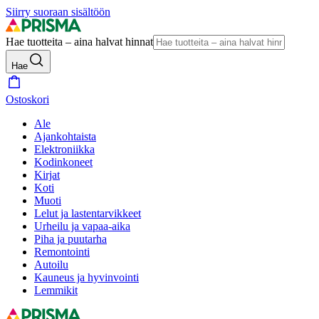
Siirry suoraan sisältöön
Hae tuotteita – aina halvat hinnat
Hae
Ostoskori
Ale
Ajankohtaista
Elektroniikka
Kodinkoneet
Kirjat
Koti
Muoti
Lelut ja lastentarvikkeet
Urheilu ja vapaa-aika
Piha ja puutarha
Remontointi
Autoilu
Kauneus ja hyvinvointi
Lemmikit