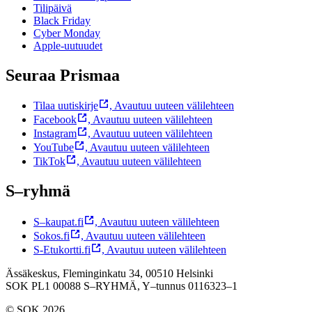
Tilipäivä
Black Friday
Cyber Monday
Apple-uutuudet
Seuraa Prismaa
Tilaa uutiskirje
,
Avautuu uuteen välilehteen
Facebook
,
Avautuu uuteen välilehteen
Instagram
,
Avautuu uuteen välilehteen
YouTube
,
Avautuu uuteen välilehteen
TikTok
,
Avautuu uuteen välilehteen
S–ryhmä
S–kaupat.fi
,
Avautuu uuteen välilehteen
Sokos.fi
,
Avautuu uuteen välilehteen
S-Etukortti.fi
,
Avautuu uuteen välilehteen
Ässäkeskus, Fleminginkatu 34, 00510 Helsinki
SOK PL1 00088 S–RYHMÄ,
Y–tunnus 0116323–1
© SOK 2026