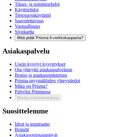
Tilaus- ja toimitusehdot
Käyttöehdot
Tietosuojakäytäntö
Saavutettavuus
Vastuullisuus
Sivukartta
Mitä pidät Prisma.fi-verkkokaupasta?
Asiakaspalvelu
Usein kysytyt kysymykset
Ota yhteyttä asiakaspalveluun
Bonus ja asiakasomistajuus
Prisma-myymälöiden yhteystiedot
Mikä on Prisma?
Palvelut Prismassa
Muuta evästeasetuksia
Suosittelemme
Ideat ja inspiraatio
Brändit
Asiakasomistajapäivät