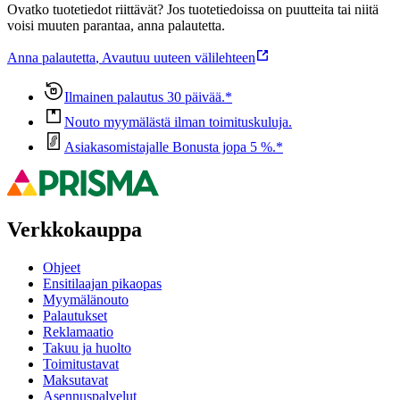
Ovatko tuotetiedot riittävät? Jos tuotetiedoissa on puutteita tai niitä
voisi muuten parantaa, anna palautetta.
Anna palautetta
,
Avautuu uuteen välilehteen
Ilmainen palautus 30 päivää.*
Nouto myymälästä ilman toimituskuluja.
Asiakasomistajalle Bonusta jopa 5 %.*
Verkkokauppa
Ohjeet
Ensitilaajan pikaopas
Myymälänouto
Palautukset
Reklamaatio
Takuu ja huolto
Toimitustavat
Maksutavat
Asennuspalvelut