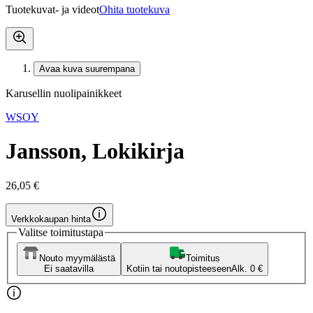
Tuotekuvat- ja videot
Ohita tuotekuva
Avaa kuva suurempana
Karusellin nuolipainikkeet
WSOY
Jansson, Lokikirja
26,05 €
Verkkokaupan hinta
Valitse toimitustapa
Nouto myymälästä
Toimitus
Ei saatavilla
Kotiin tai noutopisteeseen
Alk. 0 €