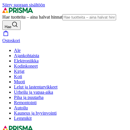
Siirry suoraan sisältöön
Hae tuotteita – aina halvat hinnat
Hae
Ostoskori
Ale
Ajankohtaista
Elektroniikka
Kodinkoneet
Kirjat
Koti
Muoti
Lelut ja lastentarvikkeet
Urheilu ja vapaa-aika
Piha ja puutarha
Remontointi
Autoilu
Kauneus ja hyvinvointi
Lemmikit