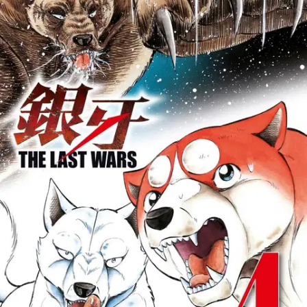
Tuotekuvaus
Hopeanuoli, Weed ja Orion saavat jatkoa! Koiratarinoiden mestari
Yoshihiro Takahashin sankarit kokoontuvat viimeiseen taistoon...
Koirien joukot lähestyvät Monsoonin valtaamaa Futagosolaa.
Kuumaverinen Orion haluaa rynnätä karhujen kimppuun
välittömästi ja uhmaa Unsaita. Vanha soturi päättää antaa pennulle
opetuksen... Last Wars -sarja liittyy pitkään tarinakokonaisuuteen,
jota on voitu seurata suomeksi jo vuodesta 2010.
Kahdesti
maassamme vieraillut Yoshihiro Takahashi on koiratarinoiden
tekijänä maineensa veroinen, omaa luokkaansa. Last Wars jatkuu
kaikkiaan 22 osan verran! Ikäsuositus: 13+
Näytä lisää
tuotekuvausta
Ominaisuudet