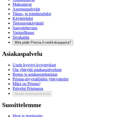
Maksutavat
Asennuspalvelut
Tilaus- ja toimitusehdot
Käyttöehdot
Tietosuojakäytäntö
Saavutettavuus
Vastuullisuus
Sivukartta
Mitä pidät Prisma.fi-verkkokaupasta?
Asiakaspalvelu
Usein kysytyt kysymykset
Ota yhteyttä asiakaspalveluun
Bonus ja asiakasomistajuus
Prisma-myymälöiden yhteystiedot
Mikä on Prisma?
Palvelut Prismassa
Muuta evästeasetuksia
Suosittelemme
Ideat ja inspiraatio