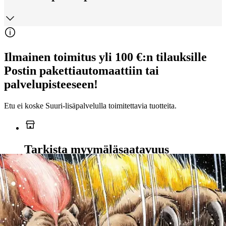
Ilmainen toimitus yli 100 €:n tilauksille
Postin pakettiautomaattiin tai
palvelupisteeseen!
Etu ei koske Suuri‑lisäpalvelulla toimitettavia tuotteita.
Tarkista myymäläsaatavuus
Ei saatavilla