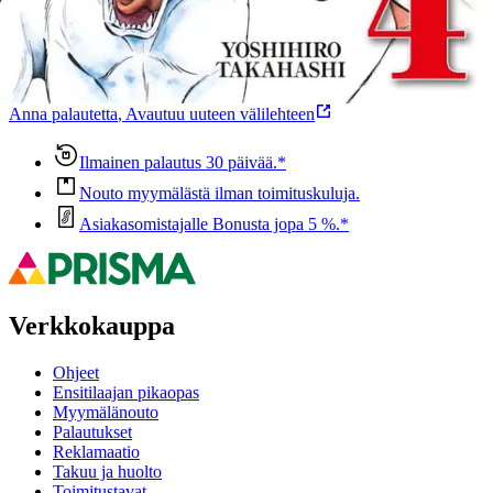
Oletko tyytyväinen tuotetietoihin?
Ovatko tuotetiedot riittävät? Jos tuotetiedoissa on puutteita tai niitä
voisi muuten parantaa, anna palautetta.
Anna palautetta
,
Avautuu uuteen välilehteen
Ilmainen palautus 30 päivää.*
Nouto myymälästä ilman toimituskuluja.
Asiakasomistajalle Bonusta jopa 5 %.*
Verkkokauppa
Ohjeet
Ensitilaajan pikaopas
Myymälänouto
Palautukset
Reklamaatio
Takuu ja huolto
Toimitustavat