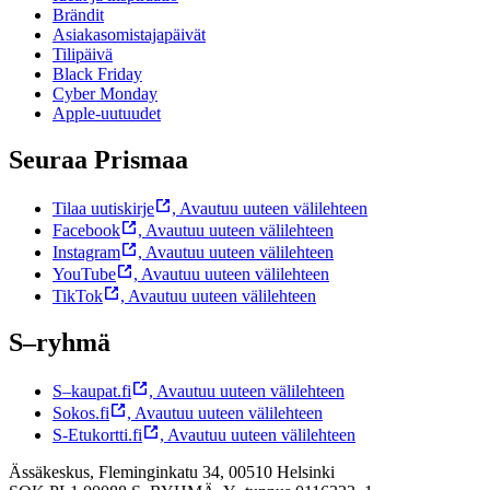
Brändit
Asiakasomistajapäivät
Tilipäivä
Black Friday
Cyber Monday
Apple-uutuudet
Seuraa Prismaa
Tilaa uutiskirje
,
Avautuu uuteen välilehteen
Facebook
,
Avautuu uuteen välilehteen
Instagram
,
Avautuu uuteen välilehteen
YouTube
,
Avautuu uuteen välilehteen
TikTok
,
Avautuu uuteen välilehteen
S–ryhmä
S–kaupat.fi
,
Avautuu uuteen välilehteen
Sokos.fi
,
Avautuu uuteen välilehteen
S-Etukortti.fi
,
Avautuu uuteen välilehteen
Ässäkeskus, Fleminginkatu 34, 00510 Helsinki