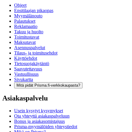
Ohjeet
Ensitilaajan pikaopas
Myymälänouto
Palautukset
Reklamaatio
Takuu ja huolto
Toimitustavat
Maksutavat
Asennuspalvelut
Tilaus- ja toimitusehdot
Käyttöehdot
Tietosuojakäytäntö
Saavutettavuus
Vastuullisuus
Sivukartta
Mitä pidät Prisma.fi-verkkokaupasta?
Asiakaspalvelu
Usein kysytyt kysymykset
Ota yhteyttä asiakaspalveluun
Bonus ja asiakasomistajuus
Prisma-myymälöiden yhteystiedot
Mikä on Prisma?