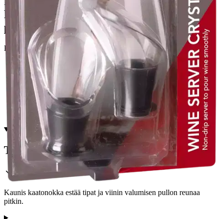
Ilmainen toimitus yli 100 €:n tilauksille
Postin pakettiautomaattiin tai
palvelupisteeseen!
Etu ei koske Suuri‑lisäpalvelulla toimitettavia tuotteita.
Tarkista myymäläsaatavuus
Tuotekuvaus
Kaunis kaatonokka estää tipat ja viinin valumisen pullon reunaa
pitkin.