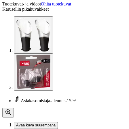
Tuotekuvat- ja videot
Ohita tuotekuvat
Karusellin pikakuvakkeet
Asiakasomistaja-alennus
-15 %
Avaa kuva suurempana