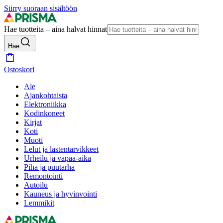
Siirry suoraan sisältöön
Hae tuotteita – aina halvat hinnat
Hae
Ostoskori
Ale
Ajankohtaista
Elektroniikka
Kodinkoneet
Kirjat
Koti
Muoti
Lelut ja lastentarvikkeet
Urheilu ja vapaa-aika
Piha ja puutarha
Remontointi
Autoilu
Kauneus ja hyvinvointi
Lemmikit