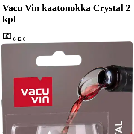
Vacu Vin kaatonokka Crystal 2
kpl
8,42 €
Asiakasomistajahinta
4,95 €/kpl
Hinta ilman S-Etukorttia:
9,90 €
Verkkokaupan hinta
Valitse toimitustapa
Nouto myymälästä
Toimitus
Ilmainen
Kotiin tai noutopisteeseen
Alk. 0 €
Siirry valitsemaan myymälä