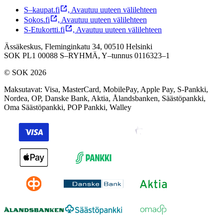
S–kaupat.fi
,
Avautuu uuteen välilehteen
Sokos.fi
,
Avautuu uuteen välilehteen
S-Etukortti.fi
,
Avautuu uuteen välilehteen
Ässäkeskus, Fleminginkatu 34, 00510 Helsinki
SOK PL1 00088 S–RYHMÄ,
Y–tunnus 0116323–1
© SOK 2026
Maksutavat
:
Visa, MasterCard, MobilePay, Apple Pay, S-Pankki,
Nordea, OP, Danske Bank, Aktia, Ålandsbanken, Säästöpankki,
Oma Säästöpankki, POP Pankki, Walley