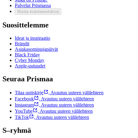
Palvelut Prismassa
Muuta evästeasetuksia
Suosittelemme
Ideat ja inspiraatio
Brändit
Asiakasomistajapäivät
Black Friday
Cyber Monday
Apple-uutuudet
Seuraa Prismaa
Tilaa uutiskirje
,
Avautuu uuteen välilehteen
Facebook
,
Avautuu uuteen välilehteen
Instagram
,
Avautuu uuteen välilehteen
YouTube
,
Avautuu uuteen välilehteen
TikTok
,
Avautuu uuteen välilehteen
S–ryhmä