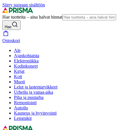
Siirry suoraan sisältöön
Hae tuotteita – aina halvat hinnat
Hae
Ostoskori
Ale
Ajankohtaista
Elektroniikka
Kodinkoneet
Kirjat
Koti
Muoti
Lelut ja lastentarvikkeet
Urheilu ja vapaa-aika
Piha ja puutarha
Remontointi
Autoilu
Kauneus ja hyvinvointi
Lemmikit