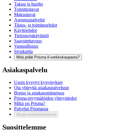
Takuu ja huolto
Toimitustavat
Maksutavat
Asennuspalvelut
Tilaus- ja toimitusehdot
Käyttöehdot
Tietosuojakäytäntö
Saavutettavuus
Vastuullisuus
Sivukartta
Mitä pidät Prisma.fi-verkkokaupasta?
Asiakaspalvelu
Usein kysytyt kysymykset
Ota yhteyttä asiakaspalveluun
Bonus ja asiakasomistajuus
Prisma-myymälöiden yhteystiedot
Mikä on Prisma?
Palvelut Prismassa
Muuta evästeasetuksia
Suosittelemme