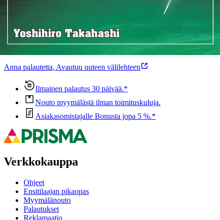
Oletko tyytyväinen tuotetietoihin?
Ovatko tuotetiedot riittävät? Jos tuotetiedoissa on puutteita tai niitä
voisi muuten parantaa, anna palautetta.
Anna palautetta
,
Avautuu uuteen välilehteen
Ilmainen palautus 30 päivää.*
Nouto myymälästä ilman toimituskuluja.
Asiakasomistajalle Bonusta jopa 5 %.*
Verkkokauppa
Ohjeet
Ensitilaajan pikaopas
Myymälänouto
Palautukset
Reklamaatio