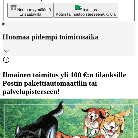
Nouto myymälästä
Toimitus
Ei saatavilla
Kotiin tai noutopisteeseen
Alk. 0 €
Huomaa pidempi toimitusaika
Ilmainen toimitus yli 100 €:n tilauksille
Postin pakettiautomaattiin tai
palvelupisteeseen!
Etu ei koske Suuri‑lisäpalvelulla toimitettavia tuotteita.
Tarkista myymäläsaatavuus