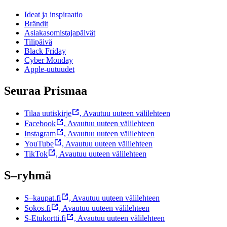
Ideat ja inspiraatio
Brändit
Asiakasomistajapäivät
Tilipäivä
Black Friday
Cyber Monday
Apple-uutuudet
Seuraa Prismaa
Tilaa uutiskirje
,
Avautuu uuteen välilehteen
Facebook
,
Avautuu uuteen välilehteen
Instagram
,
Avautuu uuteen välilehteen
YouTube
,
Avautuu uuteen välilehteen
TikTok
,
Avautuu uuteen välilehteen
S–ryhmä
S–kaupat.fi
,
Avautuu uuteen välilehteen
Sokos.fi
,
Avautuu uuteen välilehteen
S-Etukortti.fi
,
Avautuu uuteen välilehteen