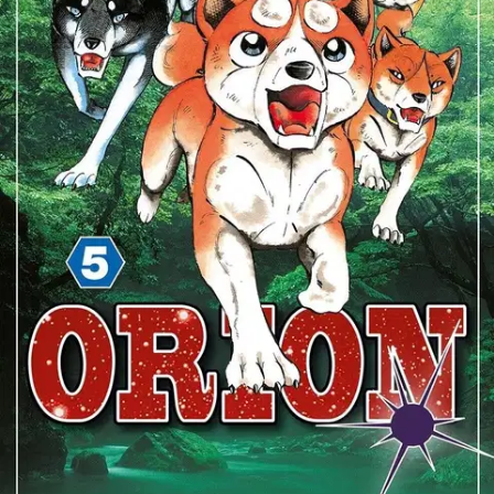
Ei saatavilla
Tuotekuvaus
Suosikkisarjat "Hopeanuoli" ja "Weed" saavat jatkoa! Kun vaivalla
saavutettu rauha Ouussa päättyy, sankarien jälkeläisen on aika
seurata isiensä tassunjälkiä... Koiraseikkailuiden mestari Yoshihiro
Takahashin luoman tarinakokonaisuuden kolmas jakso, Orion,
saapui Suomeen! Tässä 30-osaisessa sarjassa päähenkilönä on
Weedin poika ja Hopeanuolen pojanpoika Orion. Ikäsuositus: 13+
Ominaisuudet