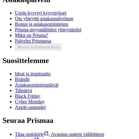
Usein kysytyt kysymykset
Ota yhteyttä asiakaspalveluun
Bonus ja asiakasomistajuus
Prisma-myymälöiden yhteystiedot
Mikä on Prisma?
Palvelut Prismassa
Muuta evästeasetuksia
Suosittelemme
Ideat ja inspiraatio
Brändit
Asiakasomistajapäivät
Tilipäivä
Black Friday
Cyber Monday
Apple-uutuudet
Seuraa Prismaa
Tilaa uutiskirje
,
Avautuu uuteen välilehteen