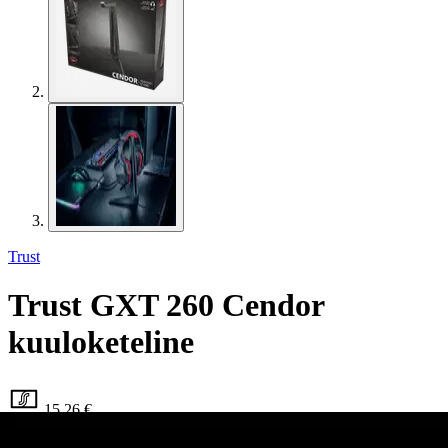
Trust
Trust GXT 260 Cendor
kuuloketeline
15,26 €
Asiakasomistajahinta