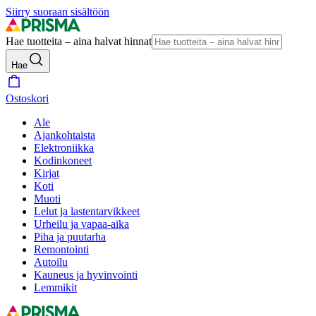
Siirry suoraan sisältöön
Hae tuotteita – aina halvat hinnat
Hae
Ostoskori
Ale
Ajankohtaista
Elektroniikka
Kodinkoneet
Kirjat
Koti
Muoti
Lelut ja lastentarvikkeet
Urheilu ja vapaa-aika
Piha ja puutarha
Remontointi
Autoilu
Kauneus ja hyvinvointi
Lemmikit