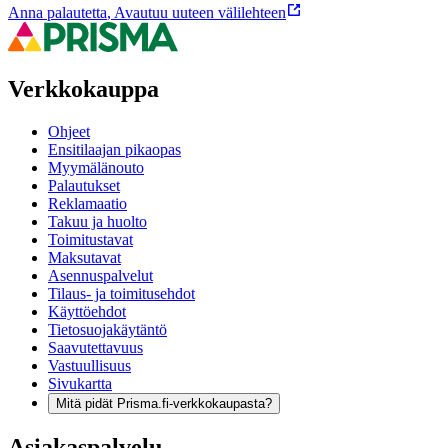
Anna palautetta
,
Avautuu uuteen välilehteen
Verkkokauppa
Ohjeet
Ensitilaajan pikaopas
Myymälänouto
Palautukset
Reklamaatio
Takuu ja huolto
Toimitustavat
Maksutavat
Asennuspalvelut
Tilaus- ja toimitusehdot
Käyttöehdot
Tietosuojakäytäntö
Saavutettavuus
Vastuullisuus
Sivukartta
Mitä pidät Prisma.fi-verkkokaupasta?
Asiakaspalvelu