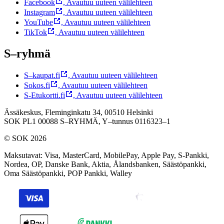
Facebook
,
Avautuu uuteen välilehteen
Instagram
,
Avautuu uuteen välilehteen
YouTube
,
Avautuu uuteen välilehteen
TikTok
,
Avautuu uuteen välilehteen
S–ryhmä
S–kaupat.fi
,
Avautuu uuteen välilehteen
Sokos.fi
,
Avautuu uuteen välilehteen
S-Etukortti.fi
,
Avautuu uuteen välilehteen
Ässäkeskus, Fleminginkatu 34, 00510 Helsinki
SOK PL1 00088 S–RYHMÄ,
Y–tunnus 0116323–1
© SOK 2026
Maksutavat
:
Visa, MasterCard, MobilePay, Apple Pay, S-Pankki,
Nordea, OP, Danske Bank, Aktia, Ålandsbanken, Säästöpankki,
Oma Säästöpankki, POP Pankki, Walley