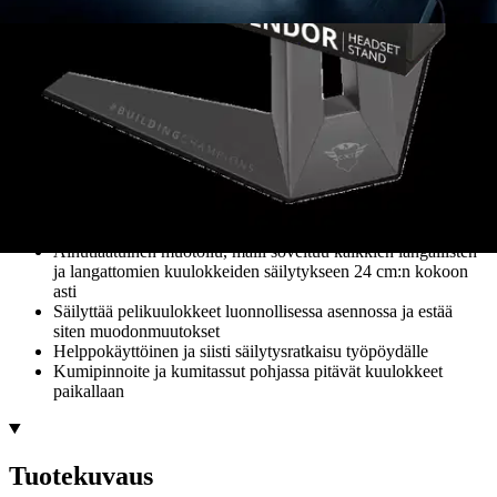
Avainominaisuudet
Säilytä pelikuulokkeesi turvallisesti tämän kuulokepidikkeen
avulla
Ainutlaatuinen muotoilu, malli soveltuu kaikkien langallisten
ja langattomien kuulokkeiden säilytykseen 24 cm:n kokoon
asti
Säilyttää pelikuulokkeet luonnollisessa asennossa ja estää
siten muodonmuutokset
Helppokäyttöinen ja siisti säilytysratkaisu työpöydälle
Kumipinnoite ja kumitassut pohjassa pitävät kuulokkeet
paikallaan
Tuotekuvaus