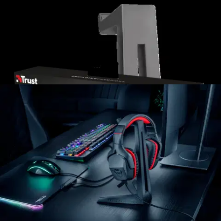
Hinta ilman S-Etukorttia:
17,95 €
Verkkokaupan hinta
Valitse toimitustapa
Nouto myymälästä
Toimitus
Ilmainen
Ei saatavilla
Siirry valitsemaan myymälä
Ilmainen toimitus yli 100 €:n tilauksille
Postin pakettiautomaattiin tai
palvelupisteeseen!
Etu ei koske Suuri‑lisäpalvelulla toimitettavia tuotteita.
Tarkista myymäläsaatavuus