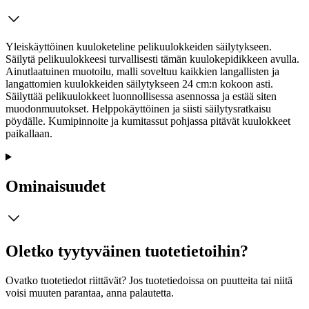
Yleiskäyttöinen kuuloketeline pelikuulokkeiden säilytykseen.
Säilytä pelikuulokkeesi turvallisesti tämän kuulokepidikkeen avulla.
Ainutlaatuinen muotoilu, malli soveltuu kaikkien langallisten ja
langattomien kuulokkeiden säilytykseen 24 cm:n kokoon asti.
Säilyttää pelikuulokkeet luonnollisessa asennossa ja estää siten
muodonmuutokset. Helppokäyttöinen ja siisti säilytysratkaisu
pöydälle. Kumipinnoite ja kumitassut pohjassa pitävät kuulokkeet
paikallaan.
Ominaisuudet
Oletko tyytyväinen tuotetietoihin?
Ovatko tuotetiedot riittävät? Jos tuotetiedoissa on puutteita tai niitä
voisi muuten parantaa, anna palautetta.