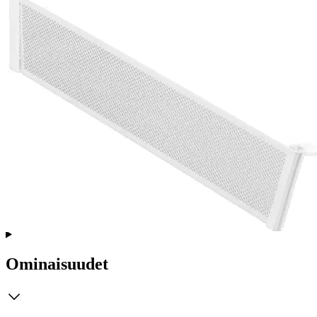
Ei saatavilla
Tuotekuvaus
Järjestä esineesi ja saa selkeä yleiskuva tavaroistasi. Jakaja on
suunniteltu sopimaan täydellisesti meshkorien sisälle, napsauttamalla
paikalleen haluttuun kohtaan, luoden näin mukautettavan ja siistin
vaikutelman. Toimitetaan 2 kappaleen pakkauksessa ja tarjoaa
monipuolisen ratkaisun säilytystarpeisiisi.
Ominaisuudet