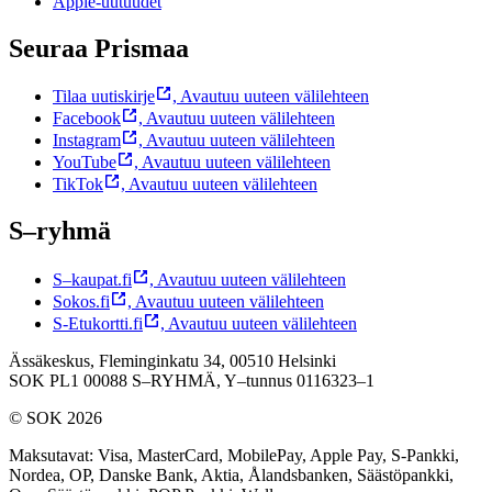
Apple-uutuudet
Seuraa Prismaa
Tilaa uutiskirje
,
Avautuu uuteen välilehteen
Facebook
,
Avautuu uuteen välilehteen
Instagram
,
Avautuu uuteen välilehteen
YouTube
,
Avautuu uuteen välilehteen
TikTok
,
Avautuu uuteen välilehteen
S–ryhmä
S–kaupat.fi
,
Avautuu uuteen välilehteen
Sokos.fi
,
Avautuu uuteen välilehteen
S-Etukortti.fi
,
Avautuu uuteen välilehteen
Ässäkeskus, Fleminginkatu 34, 00510 Helsinki
SOK PL1 00088 S–RYHMÄ,
Y–tunnus 0116323–1
© SOK 2026
Maksutavat
:
Visa, MasterCard, MobilePay, Apple Pay, S-Pankki,
Nordea, OP, Danske Bank, Aktia, Ålandsbanken, Säästöpankki,