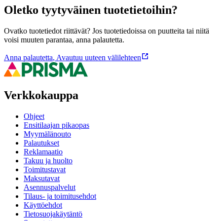
Oletko tyytyväinen tuotetietoihin?
Ovatko tuotetiedot riittävät? Jos tuotetiedoissa on puutteita tai niitä
voisi muuten parantaa, anna palautetta.
Anna palautetta
,
Avautuu uuteen välilehteen
Verkkokauppa
Ohjeet
Ensitilaajan pikaopas
Myymälänouto
Palautukset
Reklamaatio
Takuu ja huolto
Toimitustavat
Maksutavat
Asennuspalvelut
Tilaus- ja toimitusehdot
Käyttöehdot
Tietosuojakäytäntö