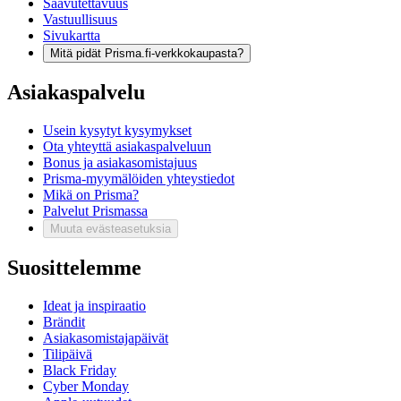
Saavutettavuus
Vastuullisuus
Sivukartta
Mitä pidät Prisma.fi-verkkokaupasta?
Asiakaspalvelu
Usein kysytyt kysymykset
Ota yhteyttä asiakaspalveluun
Bonus ja asiakasomistajuus
Prisma-myymälöiden yhteystiedot
Mikä on Prisma?
Palvelut Prismassa
Muuta evästeasetuksia
Suosittelemme
Ideat ja inspiraatio
Brändit
Asiakasomistajapäivät
Tilipäivä
Black Friday
Cyber Monday