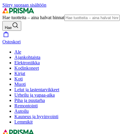
Siirry suoraan sisältöön
Hae tuotteita – aina halvat hinnat
Hae
Ostoskori
Ale
Ajankohtaista
Elektroniikka
Kodinkoneet
Kirjat
Koti
Muoti
Lelut ja lastentarvikkeet
Urheilu ja vapaa-aika
Piha ja puutarha
Remontointi
Autoilu
Kauneus ja hyvinvointi
Lemmikit