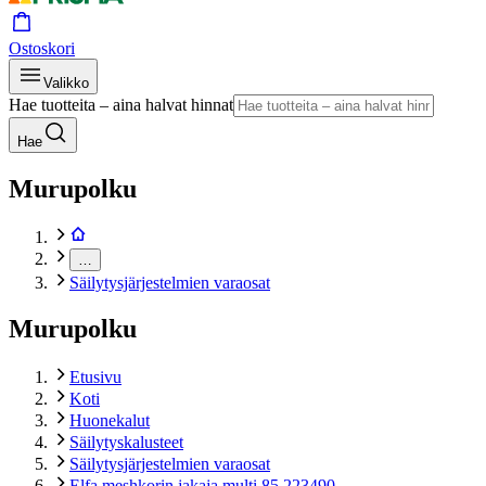
Ostoskori
Valikko
Hae tuotteita – aina halvat hinnat
Hae
Murupolku
…
Säilytysjärjestelmien varaosat
Murupolku
Etusivu
Koti
Huonekalut
Säilytyskalusteet
Säilytysjärjestelmien varaosat
Elfa meshkorin jakaja multi 85 223490