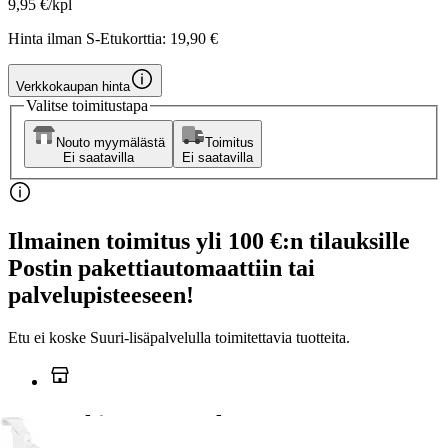
9,95 €/kpl
Hinta ilman S-Etukorttia:
19,90 €
Verkkokaupan hinta
Valitse toimitustapa
Nouto myymälästä
Toimitus
Ei saatavilla
Ei saatavilla
Ilmainen toimitus yli 100 €:n tilauksille
Postin pakettiautomaattiin tai
palvelupisteeseen!
Etu ei koske Suuri‑lisäpalvelulla toimitettavia tuotteita.
Tarkista myymäläsaatavuus