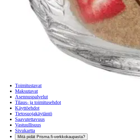
Nouto myymälästä ilman toimituskuluja.
Asiakasomistajalle Bonusta jopa 5 %.*
Verkkokauppa
Ohjeet
Ensitilaajan pikaopas
Myymälänouto
Palautukset
Reklamaatio
Takuu ja huolto
Toimitustavat
Maksutavat
Asennuspalvelut
Tilaus- ja toimitusehdot
Käyttöehdot
Tietosuojakäytäntö
Saavutettavuus
Vastuullisuus
Sivukartta
Mitä pidät Prisma.fi-verkkokaupasta?