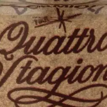
attaa annoskokoisena hillopurkkina. Tämä pieni koko on pakastamisen k
ta taataan alipaineen onnistuminen. Kansi toimii umpioimisen jälkeen per
a steriloituihin kuumiin tölkkeihin, täytä piripintaan ja sulje steriloitu 
o säilyy hyvin suljetussa purkissa kuukausia, jopa vuosia. Tavallisesta tal
in ja pulloihin saatavana myös irtokansia. Tölkki on konepesunkestävä
oisi muuten parantaa, anna palautetta.