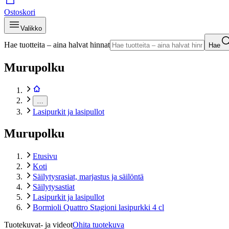
Ostoskori
Valikko
Hae tuotteita – aina halvat hinnat
Hae
Murupolku
…
Lasipurkit ja lasipullot
Murupolku
Etusivu
Koti
Säilytysrasiat, marjastus ja säilöntä
Säilytysastiat
Lasipurkit ja lasipullot
Bormioli Quattro Stagioni lasipurkki 4 cl
Tuotekuvat- ja videot
Ohita tuotekuva