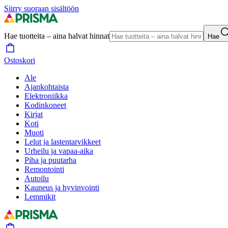
Siirry suoraan sisältöön
Hae tuotteita – aina halvat hinnat
Hae
Ostoskori
Ale
Ajankohtaista
Elektroniikka
Kodinkoneet
Kirjat
Koti
Muoti
Lelut ja lastentarvikkeet
Urheilu ja vapaa-aika
Piha ja puutarha
Remontointi
Autoilu
Kauneus ja hyvinvointi
Lemmikit