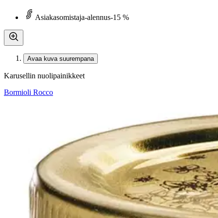
Asiakasomistaja-alennus
-15 %
Avaa kuva suurempana
Karusellin nuolipainikkeet
Bormioli Rocco
Bormioli Quattro Stagioni lasip
1,66 €
Asiakasomistajahinta
Hinta ilman S-Etukorttia:
1,95 €
Verkkokaupan hinta
Valitse toimitustapa