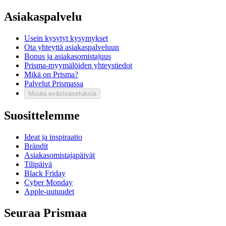
Asiakaspalvelu
Usein kysytyt kysymykset
Ota yhteyttä asiakaspalveluun
Bonus ja asiakasomistajuus
Prisma-myymälöiden yhteystiedot
Mikä on Prisma?
Palvelut Prismassa
Muuta evästeasetuksia
Suosittelemme
Ideat ja inspiraatio
Brändit
Asiakasomistajapäivät
Tilipäivä
Black Friday
Cyber Monday
Apple-uutuudet
Seuraa Prismaa