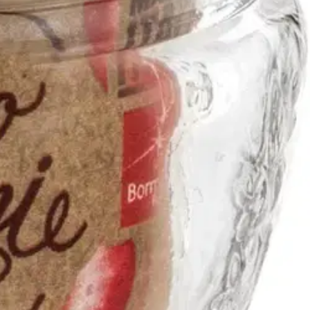
estävä. Quattro Stagioni purkit soveltuvat umpioimiseen, säilöntään
inteisessä säilönnässä sokerilla ja hapoilla. Lasipurkeissa saattaa
kansi heti. Anna tölkkien jäähtyä ja nosta ne sitten kylmään.
oussokerista valmistettuja hilloja säilytetään jääkaapissa, hillosokerista
, kannelle suositellaan käsinpesua.