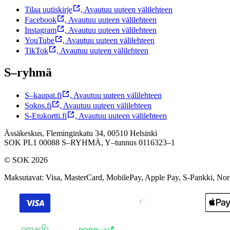
Tilaa uutiskirje
,
Avautuu uuteen välilehteen
Facebook
,
Avautuu uuteen välilehteen
Instagram
,
Avautuu uuteen välilehteen
YouTube
,
Avautuu uuteen välilehteen
TikTok
,
Avautuu uuteen välilehteen
S–ryhmä
S–kaupat.fi
,
Avautuu uuteen välilehteen
Sokos.fi
,
Avautuu uuteen välilehteen
S-Etukortti.fi
,
Avautuu uuteen välilehteen
Ässäkeskus, Fleminginkatu 34, 00510 Helsinki
SOK PL1 00088 S–RYHMÄ,
Y–tunnus 0116323–1
© SOK 2026
Maksutavat
:
Visa, MasterCard, MobilePay, Apple Pay, S-Pankki, No