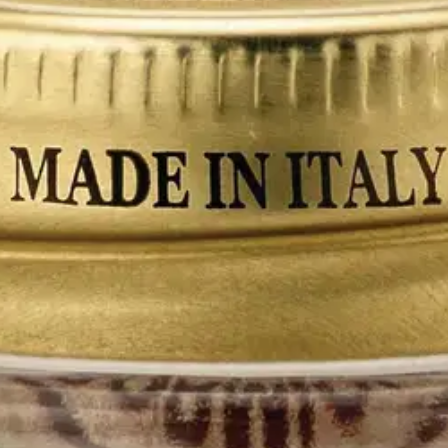
stin pakettiautomaattiin tai palvelupisteesee