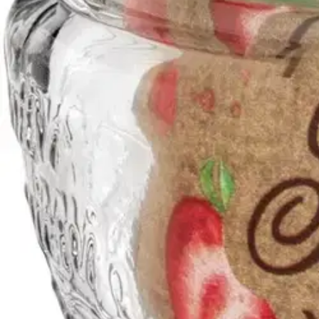
Kaunis hillo/marmeladi/sinappipurkki Quattro Stagioni 4 cl. Kaunis k
ja kuiva-aineiden säilytykseen. Kansi soveltuu kerran umpioimiseen jot
olla jännitettä, vältä siis suuria lämpötilaeroja.
Kaadettuasi kuumaa hillo
Jäähtyessään kansi napsahtaa ilmatiiviisti kiinni. Tiiviisti säilötty hill
valmistetut säilyvät myös huoneenlämmössä. Quattro Stagioni purkkeih
Näytä lisää
tuotekuvausta
Ominaisuudet
Oletko tyytyväinen tuotetietoihin?
Ovatko tuotetiedot riittävät? Jos tuotetiedoissa on puutteita tai niitä v
Anna palautetta
,
Avautuu uuteen välilehteen
Ilmainen palautus 30 päivää.*