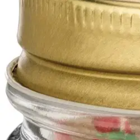
Nouto myymälästä
Toimitus
Ilmainen
Kotiin tai noutopisteeseen
Alk. 0 €
Siirry valitsemaan myymälä
Ilmainen toimitus yli 100 €:n tilauksille Po
Etu ei koske Suuri‑lisäpalvelulla toimitettavia tuotteita.
Tarkista myymäläsaatavuus
Tuotekuvaus