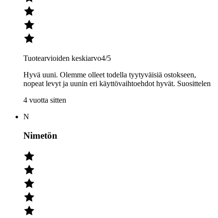
Tuotearvioiden keskiarvo
4
/5
Hyvä uuni. Olemme olleet todella tyytyväisiä ostokseen,
nopeat levyt ja uunin eri käyttövaihtoehdot hyvät. Suosittelen
4 vuotta sitten
N
Nimetön