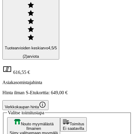
Tuotearvioiden keskiarvo
4,5
/5
(2)
arviota
616,55 €
Asiakasomistajahinta
Hinta ilman S-Etukorttia:
649,00 €
Verkkokaupan hinta
Valitse toimitustapa
Nouto myymälästä
Toimitus
Ilmainen
Ei saatavilla
Siirry valitsemaan myymälä