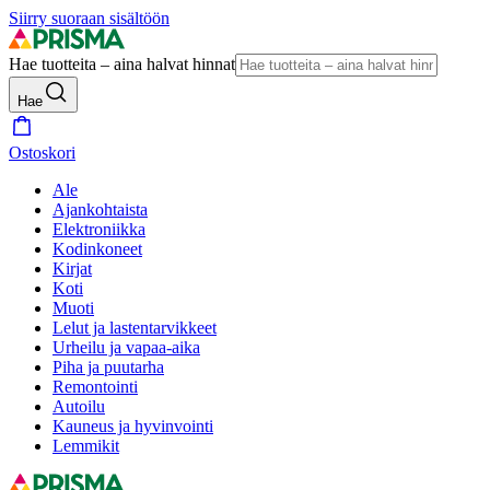
Siirry suoraan sisältöön
Hae tuotteita – aina halvat hinnat
Hae
Ostoskori
Ale
Ajankohtaista
Elektroniikka
Kodinkoneet
Kirjat
Koti
Muoti
Lelut ja lastentarvikkeet
Urheilu ja vapaa-aika
Piha ja puutarha
Remontointi
Autoilu
Kauneus ja hyvinvointi
Lemmikit