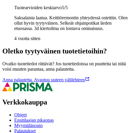
Tuotearvioiden keskiarvo
5
/5
Saksalaista laatua. Keittiöremontin yhteydessä ostettiin. Olen
ollut hyvin tyytyväinen. Selkeät ohjainpotikat lieden
etuosassa. 3d kiertoilma on loistava ominaisuus.
4 vuotta sitten
Oletko tyytyväinen tuotetietoihin?
Ovatko tuotetiedot riittävät? Jos tuotetiedoissa on puutteita tai niitä
voisi muuten parantaa, anna palautetta.
Anna palautetta
,
Avautuu uuteen välilehteen
Verkkokauppa
Ohjeet
Ensitilaajan pikaopas
Myymälänouto
Palautukset