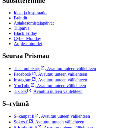
Suosittelemme
Ideat ja inspiraatio
Brändit
Asiakasomistajapäivät
Tilipäivä
Black Friday
Cyber Monday
Apple-uutuudet
Seuraa Prismaa
Tilaa uutiskirje
,
Avautuu uuteen välilehteen
Facebook
,
Avautuu uuteen välilehteen
Instagram
,
Avautuu uuteen välilehteen
YouTube
,
Avautuu uuteen välilehteen
TikTok
,
Avautuu uuteen välilehteen
S–ryhmä
S–kaupat.fi
,
Avautuu uuteen välilehteen
Sokos.fi
,
Avautuu uuteen välilehteen
S-Etukortti.fi
,
Avautuu uuteen välilehteen