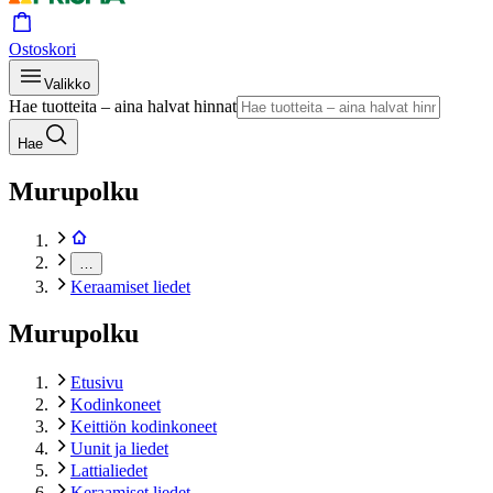
Ostoskori
Valikko
Hae tuotteita – aina halvat hinnat
Hae
Murupolku
…
Keraamiset liedet
Murupolku
Etusivu
Kodinkoneet
Keittiön kodinkoneet
Uunit ja liedet
Lattialiedet
Keraamiset liedet