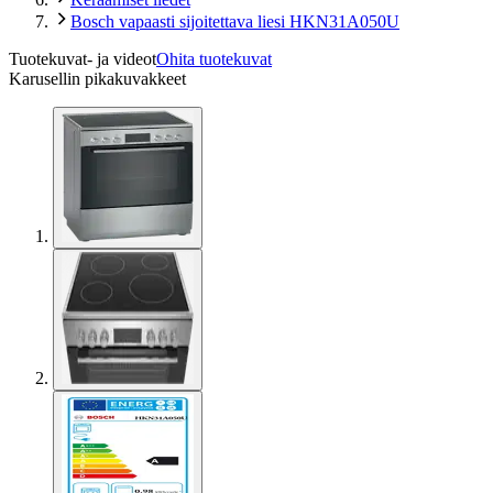
Bosch vapaasti sijoitettava liesi HKN31A050U
Tuotekuvat- ja videot
Ohita tuotekuvat
Karusellin pikakuvakkeet