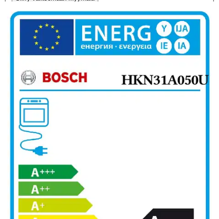
Ilmainen toimitus yli 100 €:n tilauksille
Postin pakettiautomaattiin tai
palvelupisteeseen!
Etu ei koske Suuri‑lisäpalvelulla toimitettavia tuotteita.
Tarkista myymäläsaatavuus
Tuotekuvaus