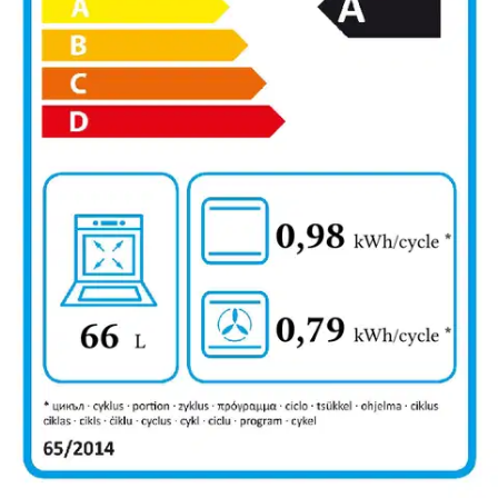
Vapaasti sijoitettava liesi, jossa on keraaminen keittotaso ja 3D-
kiertoilmauuni. 3D HotAir -kiertoilmatoiminnolla saat täydellisen
paisto- ja leivontatuloksen usealla tasolla
samanaikaisesti.Lasikeraaminen keittotaso ruoanvalmistuksesta ja
keittotason puhdistamisesta erityisen helppoa.Pyöreät keittoalueet
sopivat erinomaisesti pyöreille keittoastioille.
3D HotAir -
kiertoilmatoiminto, jonka tehokas ilmankierto ja optimaalinen
lämmönjako takaavat tasaisen lämpötilan ja paistotuloksen jopa 3
tasolla samanaikaisesti.LED-kellonäyttö, joka toimii myös
ajastimena. EcoClean-pinnoite uunin takaseinässä pilkkoo ja imee
kuumentuessaan rasvalikaa, mikä vähentää uunin puhdistamisen
tarvetta.
Näytä lisää
tuotekuvausta
Ominaisuudet
Arviot