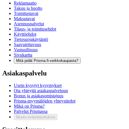
Reklamaatio
Takuu ja huolto
Toimitustavat
Maksutavat
Asennuspalvelut
Tilaus- ja toimitusehdot
Käyttöehdot
Tietosuojakäytäntö
Saavutettavuus
Vastuullisuus
Sivukartta
Mitä pidät Prisma.fi-verkkokaupasta?
Asiakaspalvelu
Usein kysytyt kysymykset
Ota yhteyttä asiakaspalveluun
Bonus ja asiakasomistajuus
Prisma-myymälöiden yhteystiedot
Mikä on Prisma?
Palvelut Prismassa
Muuta evästeasetuksia