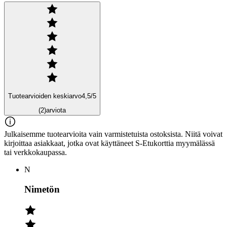
Tuotearvioiden keskiarvo
4,5
/5
(2)
arviota
Julkaisemme tuotearvioita vain varmistetuista ostoksista. Niitä voivat
kirjoittaa asiakkaat, jotka ovat käyttäneet S-Etukorttia myymälässä
tai verkkokaupassa.
N
Nimetön