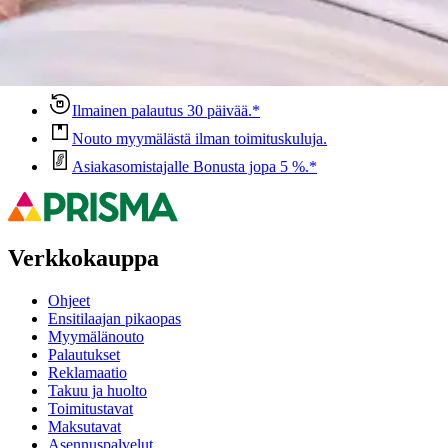
Ovatko tuotetiedot riittävät? Jos tuotetiedoissa on puutteita tai niitä v
Anna palautetta
,
Avautuu uuteen välilehteen
Ilmainen palautus 30 päivää.*
Nouto myymälästä ilman toimituskuluja.
Asiakasomistajalle Bonusta jopa 5 %.*
Verkkokauppa
Ohjeet
Ensitilaajan pikaopas
Myymälänouto
Palautukset
Reklamaatio
Takuu ja huolto
Toimitustavat
Maksutavat
Asennuspalvelut