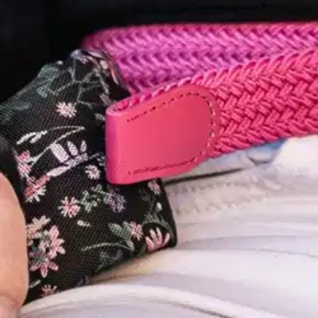
Tarkista myymäläsaatavuus
Tuotekuvaus
Lasten joustopunosvyö on suosittu joustavan rakenteen ja tiheän rei'
Vyön kokonaispituus on vyötärömitta + 15 cm.
Ominaisuudet
Oletko tyytyväinen tuotetietoihin?