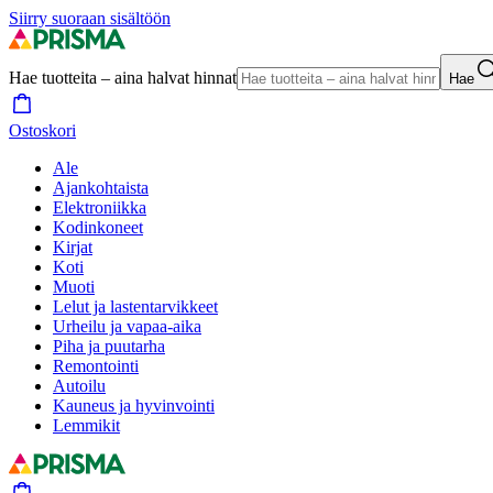
Siirry suoraan sisältöön
Hae tuotteita – aina halvat hinnat
Hae
Ostoskori
Ale
Ajankohtaista
Elektroniikka
Kodinkoneet
Kirjat
Koti
Muoti
Lelut ja lastentarvikkeet
Urheilu ja vapaa-aika
Piha ja puutarha
Remontointi
Autoilu
Kauneus ja hyvinvointi
Lemmikit