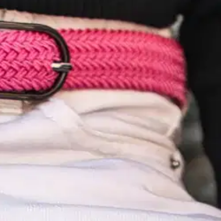
ö on 25 mm leveä, ja solki on nikkelivapaa. Vyötärömitta on 70 cm.