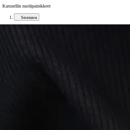
Karusellin nuolipainikkeet
Seuraava
Karusellin pikakuvakkeet
Veniz