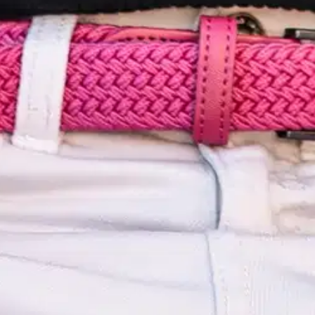
ityksen ansiosta. Luonnonkumi säilyttää vyön jouston ajan kuluessa. Vy