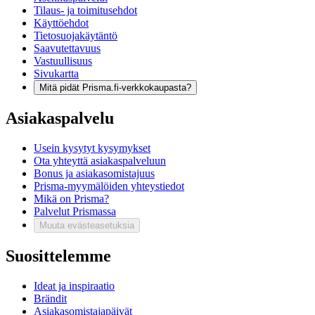
Tilaus- ja toimitusehdot
Käyttöehdot
Tietosuojakäytäntö
Saavutettavuus
Vastuullisuus
Sivukartta
Mitä pidät Prisma.fi-verkkokaupasta?
Asiakaspalvelu
Usein kysytyt kysymykset
Ota yhteyttä asiakaspalveluun
Bonus ja asiakasomistajuus
Prisma-myymälöiden yhteystiedot
Mikä on Prisma?
Palvelut Prismassa
Muuta evästeasetuksia
Suosittelemme
Ideat ja inspiraatio
Brändit
Asiakasomistajapäivät