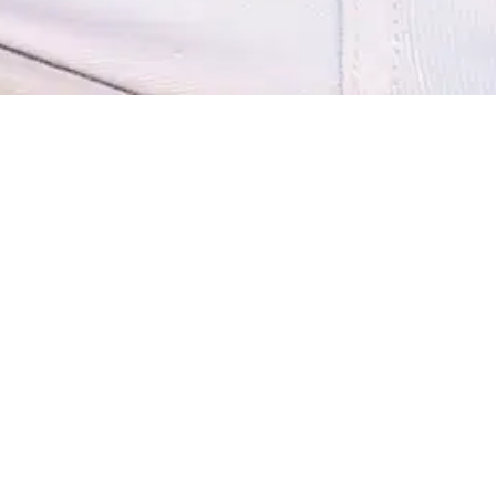
oisi muuten parantaa, anna palautetta.