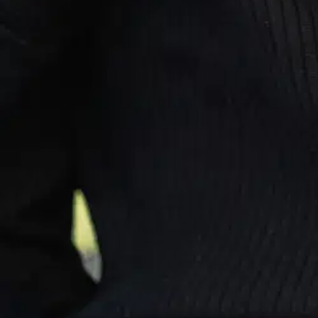
Veniz lasten joustovyö 70 cm 2
11,01 €
Asiakasomistajahinta
Hinta ilman S-Etukorttia:
12,95 €
Verkkokaupan hinta
Valitse toimitustapa
Nouto myymälästä
Toimitus
Ilmainen
Kotiin tai noutopisteeseen
Alk. 0 €
Siirry valitsemaan myymälä
Ilmainen toimitus yli 100 €:n tilauksille Po
Etu ei koske Suuri‑lisäpalvelulla toimitettavia tuotteita.