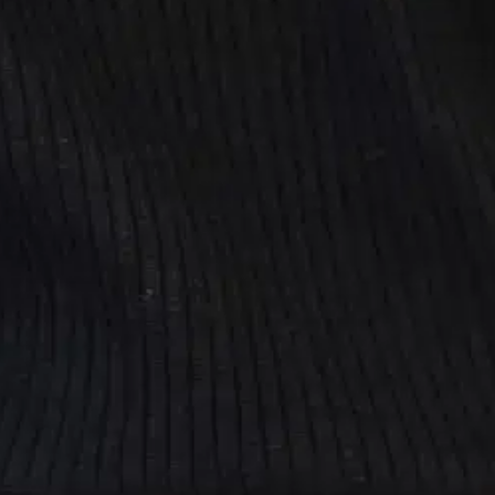
5 mm
stin pakettiautomaattiin tai palvelupisteesee