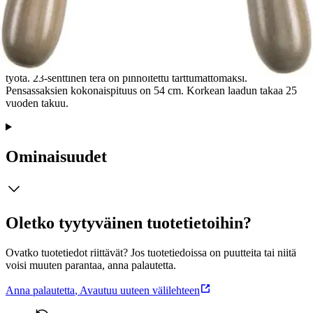
GARDENA Classic -pensassakset FSC® 100 % soveltuvat siistiin
ja tehokkaaseen pensaiden leikkaamiseen. Vahvojen, aaltomaisiksi
hiottujen terien ja ergonomisesti muotoiltujen puisten kahvojen
ansiosta käyttö on erityisen miellyttävää. Kestävien pensassaksien
kahvat ovat FSC-sertifioitua puuta. Integroitu oksaleikkuri tehostaa
työtä. 23-senttinen terä on pinnoitettu tarttumattomaksi.
Pensassaksien kokonaispituus on 54 cm. Korkean laadun takaa 25
vuoden takuu.
Ominaisuudet
Oletko tyytyväinen tuotetietoihin?
Ovatko tuotetiedot riittävät? Jos tuotetiedoissa on puutteita tai niitä
voisi muuten parantaa, anna palautetta.
Anna palautetta
,
Avautuu uuteen välilehteen