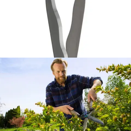
Gardena
Gardena pensasakset Classic
FSC
31,26 €
Asiakasomistajahinta
Hinta ilman S-Etukorttia:
32,90 €
Verkkokaupan hinta
Valitse toimitustapa
Nouto myymälästä
Toimitus
Ilmainen
Kotiin tai noutopisteeseen
Alk. 0 €
Siirry valitsemaan myymälä