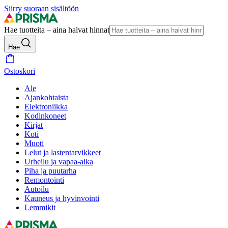
Siirry suoraan sisältöön
Hae tuotteita – aina halvat hinnat
Hae
Ostoskori
Ale
Ajankohtaista
Elektroniikka
Kodinkoneet
Kirjat
Koti
Muoti
Lelut ja lastentarvikkeet
Urheilu ja vapaa-aika
Piha ja puutarha
Remontointi
Autoilu
Kauneus ja hyvinvointi
Lemmikit