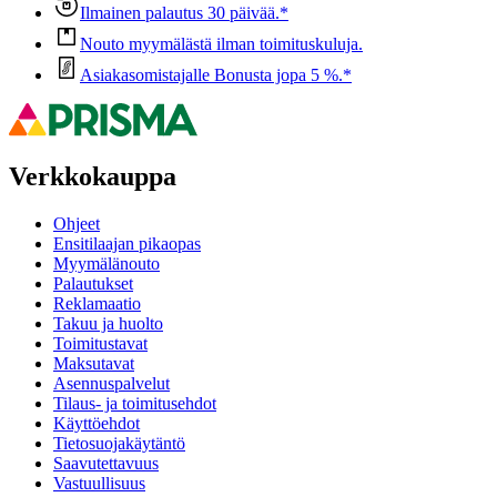
Ilmainen palautus 30 päivää.*
Nouto myymälästä ilman toimituskuluja.
Asiakasomistajalle Bonusta jopa 5 %.*
Verkkokauppa
Ohjeet
Ensitilaajan pikaopas
Myymälänouto
Palautukset
Reklamaatio
Takuu ja huolto
Toimitustavat
Maksutavat
Asennuspalvelut
Tilaus- ja toimitusehdot
Käyttöehdot
Tietosuojakäytäntö
Saavutettavuus
Vastuullisuus