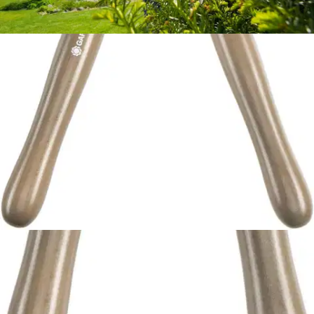
Ilmainen toimitus yli 100 €:n tilauksille
Postin pakettiautomaattiin tai
palvelupisteeseen!
Etu ei koske Suuri‑lisäpalvelulla toimitettavia tuotteita.
Tarkista myymäläsaatavuus
Tuotekuvaus