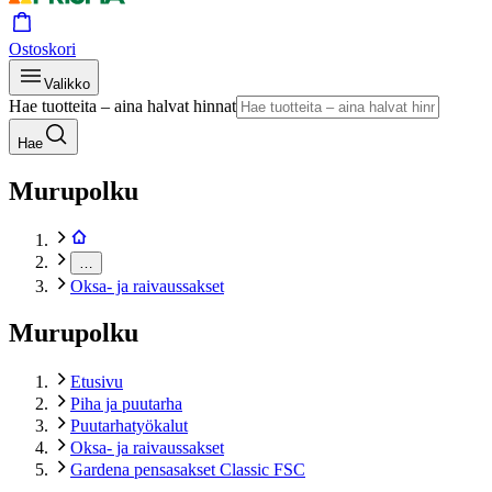
Ostoskori
Valikko
Hae tuotteita – aina halvat hinnat
Hae
Murupolku
…
Oksa- ja raivaussakset
Murupolku
Etusivu
Piha ja puutarha
Puutarhatyökalut
Oksa- ja raivaussakset
Gardena pensasakset Classic FSC