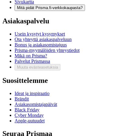
Sivukartta
Mitä pidät Prisma.fi-verkkokaupasta?
Asiakaspalvelu
Usein kysytyt kysymykset
Ota yhteyttä asiakaspalveluun
Bonus ja asiakasomistajuus
Prisma-myymälöiden yhteystiedot
Mikä on Prisma?
Palvelut Prismassa
Muuta evästeasetuksia
Suosittelemme
Ideat ja inspiraatio
Brändit
Asiakasomistajapäivät
Black Friday
Cyber Monday
Apple-uutuudet
Seuraa Prismaa