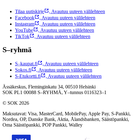
Tilaa uutiskirje
,
Avautuu uuteen välilehteen
Facebook
,
Avautuu uuteen välilehteen
Instagram
,
Avautuu uuteen välilehteen
YouTube
,
Avautuu uuteen välilehteen
TikTok
,
Avautuu uuteen välilehteen
S–ryhmä
S–kaupat.fi
,
Avautuu uuteen välilehteen
Sokos.fi
,
Avautuu uuteen välilehteen
S-Etukortti.fi
,
Avautuu uuteen välilehteen
Ässäkeskus, Fleminginkatu 34, 00510 Helsinki
SOK PL1 00088 S–RYHMÄ,
Y–tunnus 0116323–1
© SOK 2026
Maksutavat
:
Visa, MasterCard, MobilePay, Apple Pay, S-Pankki,
Nordea, OP, Danske Bank, Aktia, Ålandsbanken, Säästöpankki,
Oma Säästöpankki, POP Pankki, Walley