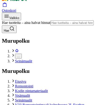
Ostoskori
Valikko
Hae tuotteita – aina halvat hinnat
Hae
Murupolku
…
Seinämaalit
Murupolku
Etusivu
Remontointi
Kodin pintamateriaalit
Sisämaalit
Seinämaalit
V33 Remontointimaali kylpyhuone 2L Feather