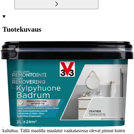
Tuotekuvaus
V33 Remontointimaali Kylpyhuoneeseen on suunniteltu kosteaan
kylpyhuonetilaan kuten kalusteille, seinäkaakeleille, työtasoille,
paneeleihin, oviin, ikkunoihin, uusille ja vanhoille pinnoille jotka
ovat käsittelemätöntä, lakattua tai maalattua puuta, melamiinia,
laminaattia, kaakelia, kipsilevyä, lasia, ruostumatonta terästä,
metallia tai PVC-muovia.
Tämä maali ei vaadi pohjamaalia, koska
tuotteen erityiset yhdisteet muodostavat koostumuksen, joka
kiinnittyy erinomaisesti kovaankin pintaan kestäen samalla suuriakin
lämpötilanvaihteluita. Maali on vedenkestävä ja se kestää päivittäistä
käyttöä, mutta se on kuitenkin mikrohuokoinen ja jättää
kaakelisaumat hengittäväksi. Tuotteen pakkauksessa on mukana
telakaukalo, joka helpottaa työvälineiden ja maalin käyttöä. Maalia
levitetään 2 kerrosta, uusintakerros 6h ensimmäisen kerroksen
jälkeen. Pinta on käyttövalmis 24h kuluttua ja vedenkestävä 48h
kuluttua. Tällä maalilla maalatut vaakatasossa olevat pinnat kuten