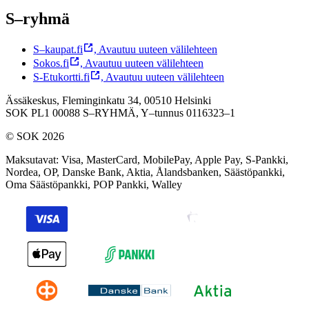
S–ryhmä
S–kaupat.fi
,
Avautuu uuteen välilehteen
Sokos.fi
,
Avautuu uuteen välilehteen
S-Etukortti.fi
,
Avautuu uuteen välilehteen
Ässäkeskus, Fleminginkatu 34, 00510 Helsinki
SOK PL1 00088 S–RYHMÄ,
Y–tunnus 0116323–1
© SOK 2026
Maksutavat
:
Visa, MasterCard, MobilePay, Apple Pay, S-Pankki,
Nordea, OP, Danske Bank, Aktia, Ålandsbanken, Säästöpankki,
Oma Säästöpankki, POP Pankki, Walley