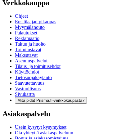
Verkkokauppa
Ohjeet
Ensitilaajan pikaopas
Myymälänouto
Palautukset
Reklamaatio
Takuu ja huolto
Toimitustavat
Maksutavat
Asennuspalvelut
Tilaus- ja toimitusehdot
Käyttöehdot
Tietosuojakäytäntö
Saavutettavuus
Vastuullisuus
Sivukartta
Mitä pidät Prisma.fi-verkkokaupasta?
Asiakaspalvelu
Usein kysytyt kysymykset
Ota yhteyttä asiakaspalveluun
Bonus ja asiakasomistajuus