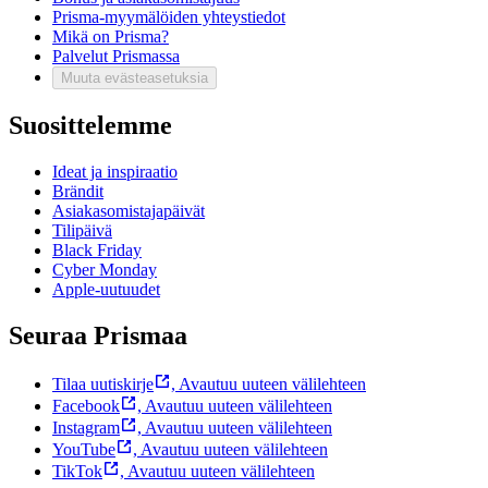
Prisma-myymälöiden yhteystiedot
Mikä on Prisma?
Palvelut Prismassa
Muuta evästeasetuksia
Suosittelemme
Ideat ja inspiraatio
Brändit
Asiakasomistajapäivät
Tilipäivä
Black Friday
Cyber Monday
Apple-uutuudet
Seuraa Prismaa
Tilaa uutiskirje
,
Avautuu uuteen välilehteen
Facebook
,
Avautuu uuteen välilehteen
Instagram
,
Avautuu uuteen välilehteen
YouTube
,
Avautuu uuteen välilehteen
TikTok
,
Avautuu uuteen välilehteen