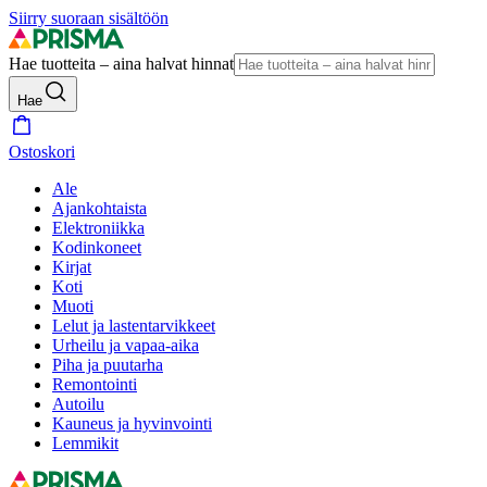
Siirry suoraan sisältöön
Hae tuotteita – aina halvat hinnat
Hae
Ostoskori
Ale
Ajankohtaista
Elektroniikka
Kodinkoneet
Kirjat
Koti
Muoti
Lelut ja lastentarvikkeet
Urheilu ja vapaa-aika
Piha ja puutarha
Remontointi
Autoilu
Kauneus ja hyvinvointi
Lemmikit