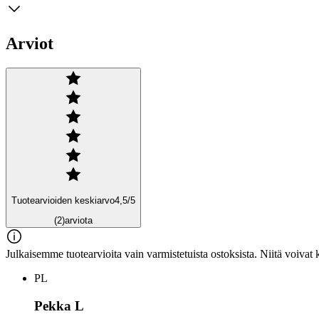
Arviot
Tuotearvioiden keskiarvo
4,5
/5
(2)
arviota
Julkaisemme tuotearvioita vain varmistetuista ostoksista. Niitä voivat 
PL
Pekka L