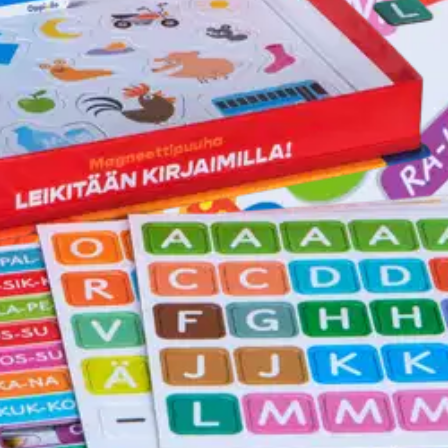
stin pakettiautomaattiin tai palvelupisteesee