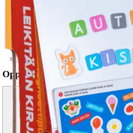
Oppi&ilo Magneettipuuha Leikit