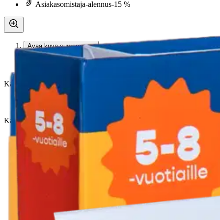
Asiakasomistaja-alennus
-15 %
Avaa kuva suurempana
Avaa kuva suurempana
Avaa kuva suurempana
Karusellin nuolipainikkeet
Seuraava
Karusellin pikakuvakkeet