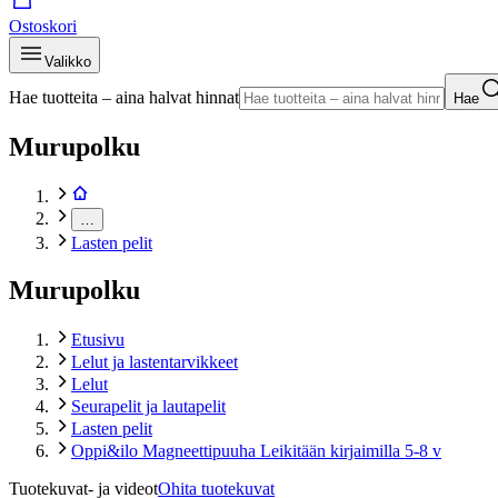
Ostoskori
Valikko
Hae tuotteita – aina halvat hinnat
Hae
Murupolku
…
Lasten pelit
Murupolku
Etusivu
Lelut ja lastentarvikkeet
Lelut
Seurapelit ja lautapelit
Lasten pelit
Oppi&ilo Magneettipuuha Leikitään kirjaimilla 5-8 v
Tuotekuvat- ja videot
Ohita tuotekuvat