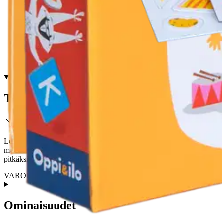
Tarkista myymäläsaatavuus
Tuotekuvaus
Leikitään kirjaimilla! Iloinen magneettipuuha johdattaa kirjainten ja sa
muodostetaan kokonaisia sanoja ja ratkotaan puuttuvia kirjaimia ristiko
pitkäksi aikaa.
VAROITUS! Ei sovellu alle 3-vuotiaille lapsille. Sisältää pieniä osia
Ominaisuudet