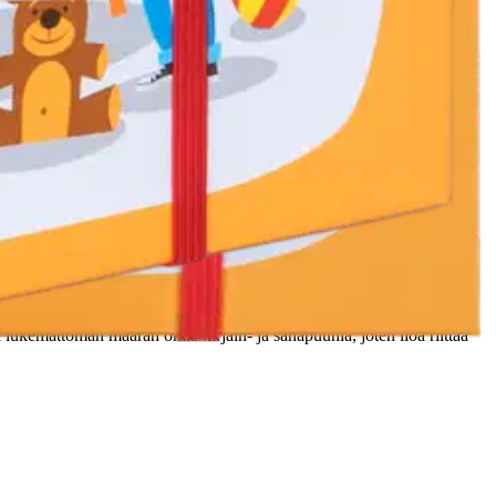
tetaan äänteitä ja kuljetaan kirjainreittejä. Taitojen kartuttua
ä lukemattoman määrän omia kirjain- ja sanapuuhia, joten iloa riittää