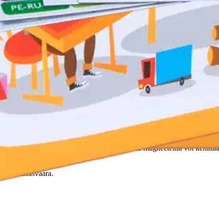
nojen maailmaan. Monipuolisissa tehtävissä yhdistetään riimipareja, tunnis
ista. Leikkiä voi yksin tai yhdessä! Kestävillä magneeteilla voi kehittä
. Tukehtumisvaara.