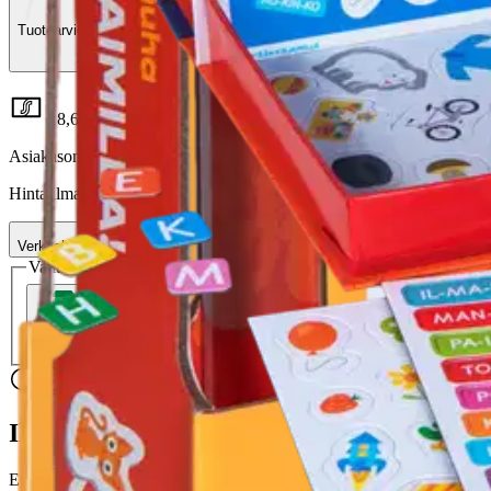
Tuotearvioiden keskiarvo
4,5
/5
(2)
arviota
18,66 €
Asiakasomistajahinta
Hinta ilman S-Etukorttia:
21,95 €
Verkkokaupan hinta
Valitse toimitustapa
Nouto myymälästä
Toimitus
Ilmainen
Kotiin tai noutopisteeseen
Alk. 0 €
Siirry valitsemaan myymälä
Ilmainen toimitus yli 100 €:n tilauksille Po
Etu ei koske Suuri‑lisäpalvelulla toimitettavia tuotteita.