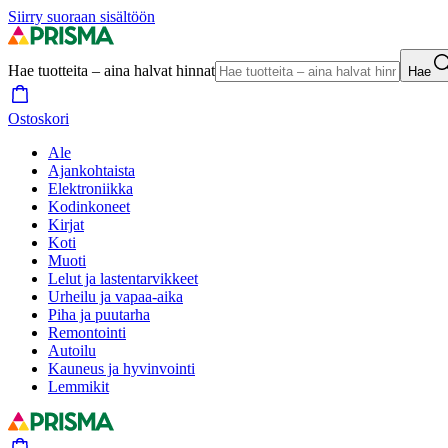
Siirry suoraan sisältöön
Hae tuotteita – aina halvat hinnat
Hae
Ostoskori
Ale
Ajankohtaista
Elektroniikka
Kodinkoneet
Kirjat
Koti
Muoti
Lelut ja lastentarvikkeet
Urheilu ja vapaa-aika
Piha ja puutarha
Remontointi
Autoilu
Kauneus ja hyvinvointi
Lemmikit