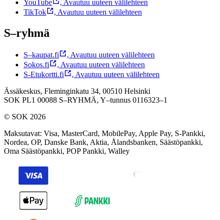
YouTube
,
Avautuu uuteen välilehteen
TikTok
,
Avautuu uuteen välilehteen
S–ryhmä
S–kaupat.fi
,
Avautuu uuteen välilehteen
Sokos.fi
,
Avautuu uuteen välilehteen
S-Etukortti.fi
,
Avautuu uuteen välilehteen
Ässäkeskus, Fleminginkatu 34, 00510 Helsinki
SOK PL1 00088 S–RYHMÄ,
Y–tunnus 0116323–1
© SOK 2026
Maksutavat
:
Visa, MasterCard, MobilePay, Apple Pay, S-Pankki,
Nordea, OP, Danske Bank, Aktia, Ålandsbanken, Säästöpankki,
Oma Säästöpankki, POP Pankki, Walley