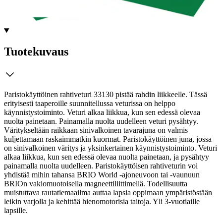
Tuotekuvaus
Paristokäyttöinen rahtiveturi 33130 pistää rahdin liikkeelle. Tässä
erityisesti taaperoille suunnitellussa veturissa on helppo
käynnistystoiminto. Veturi alkaa liikkua, kun sen edessä olevaa
nuolta painetaan. Painamalla nuolta uudelleen veturi pysähtyy.
Väritykseltään raikkaan sinivalkoinen tavarajuna on valmis
kuljettamaan raskaimmatkin kuormat. Paristokäyttöinen juna, jossa
on sinivalkoinen väritys ja yksinkertainen käynnistystoiminto.
Veturi
alkaa liikkua, kun sen edessä olevaa nuolta painetaan, ja pysähtyy
painamalla nuolta uudelleen. Paristokäyttöisen rahtiveturin voi
yhdistää mihin tahansa BRIO World -ajoneuvoon tai -vaunuun
BRIOn vakiomuotoisella magneettiliittimellä. Todellisuutta
muistuttava rautatiemaailma auttaa lapsia oppimaan ympäristöstään
leikin varjolla ja kehittää hienomotorisia taitoja. Yli 3-vuotiaille
lapsille.