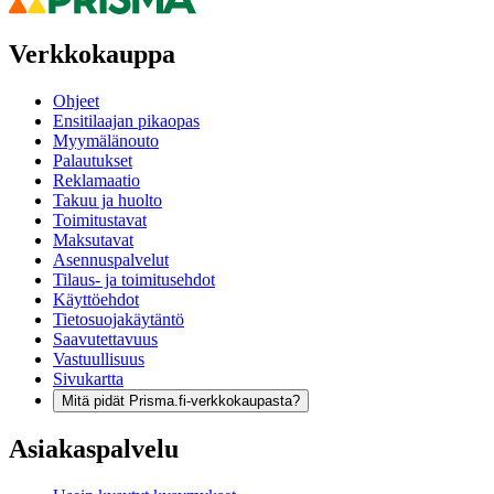
Verkkokauppa
Ohjeet
Ensitilaajan pikaopas
Myymälänouto
Palautukset
Reklamaatio
Takuu ja huolto
Toimitustavat
Maksutavat
Asennuspalvelut
Tilaus- ja toimitusehdot
Käyttöehdot
Tietosuojakäytäntö
Saavutettavuus
Vastuullisuus
Sivukartta
Mitä pidät Prisma.fi-verkkokaupasta?
Asiakaspalvelu