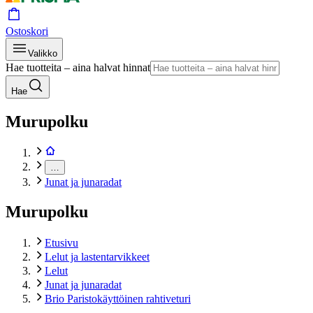
Ostoskori
Valikko
Hae tuotteita – aina halvat hinnat
Hae
Murupolku
…
Junat ja junaradat
Murupolku
Etusivu
Lelut ja lastentarvikkeet
Lelut
Junat ja junaradat
Brio Paristokäyttöinen rahtiveturi