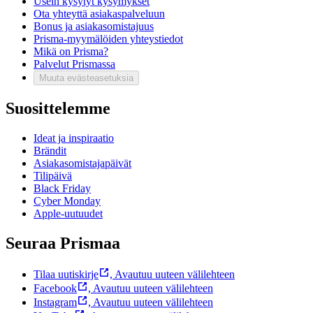
Usein kysytyt kysymykset
Ota yhteyttä asiakaspalveluun
Bonus ja asiakasomistajuus
Prisma-myymälöiden yhteystiedot
Mikä on Prisma?
Palvelut Prismassa
Muuta evästeasetuksia
Suosittelemme
Ideat ja inspiraatio
Brändit
Asiakasomistajapäivät
Tilipäivä
Black Friday
Cyber Monday
Apple-uutuudet
Seuraa Prismaa
Tilaa uutiskirje
,
Avautuu uuteen välilehteen
Facebook
,
Avautuu uuteen välilehteen
Instagram
,
Avautuu uuteen välilehteen