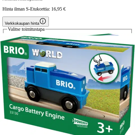
Hinta ilman S-Etukorttia:
16,95 €
Verkkokaupan hinta
Valitse toimitustapa
Nouto myymälästä
Toimitus
Ilmainen
Kotiin tai noutopisteeseen
Alk. 0 €
Siirry valitsemaan myymälä
Ilmainen toimitus yli 100 €:n tilauksille
Postin pakettiautomaattiin tai
palvelupisteeseen!
Etu ei koske Suuri‑lisäpalvelulla toimitettavia tuotteita.
Tarkista myymäläsaatavuus