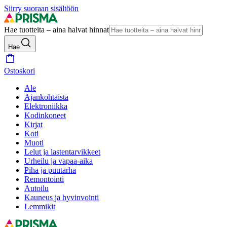
Siirry suoraan sisältöön
Hae tuotteita – aina halvat hinnat
Hae
Ostoskori
Ale
Ajankohtaista
Elektroniikka
Kodinkoneet
Kirjat
Koti
Muoti
Lelut ja lastentarvikkeet
Urheilu ja vapaa-aika
Piha ja puutarha
Remontointi
Autoilu
Kauneus ja hyvinvointi
Lemmikit