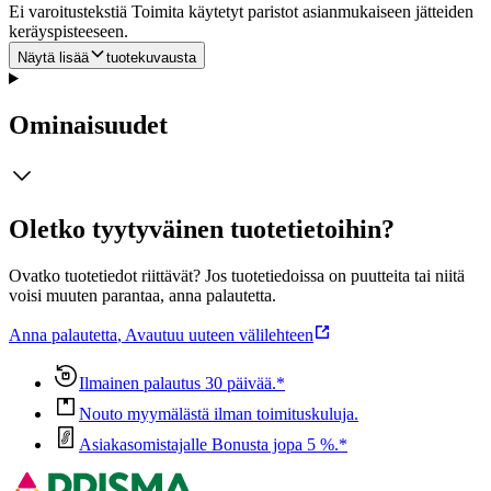
Ei varoitustekstiä Toimita käytetyt paristot asianmukaiseen jätteiden
keräyspisteeseen.
Näytä lisää
tuotekuvausta
Ominaisuudet
Oletko tyytyväinen tuotetietoihin?
Ovatko tuotetiedot riittävät? Jos tuotetiedoissa on puutteita tai niitä
voisi muuten parantaa, anna palautetta.
Anna palautetta
,
Avautuu uuteen välilehteen
Ilmainen palautus 30 päivää.*
Nouto myymälästä ilman toimituskuluja.
Asiakasomistajalle Bonusta jopa 5 %.*