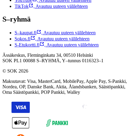
YouTube
,
Avautuu uuteen välilehteen
TikTok
,
Avautuu uuteen välilehteen
S–ryhmä
S–kaupat.fi
,
Avautuu uuteen välilehteen
Sokos.fi
,
Avautuu uuteen välilehteen
S-Etukortti.fi
,
Avautuu uuteen välilehteen
Ässäkeskus, Fleminginkatu 34, 00510 Helsinki
SOK PL1 00088 S–RYHMÄ,
Y–tunnus 0116323–1
© SOK 2026
Maksutavat
:
Visa, MasterCard, MobilePay, Apple Pay, S-Pankki,
Nordea, OP, Danske Bank, Aktia, Ålandsbanken, Säästöpankki,
Oma Säästöpankki, POP Pankki, Walley