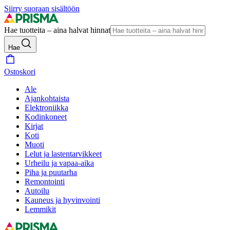
Siirry suoraan sisältöön
Hae tuotteita – aina halvat hinnat
Hae
Ostoskori
Ale
Ajankohtaista
Elektroniikka
Kodinkoneet
Kirjat
Koti
Muoti
Lelut ja lastentarvikkeet
Urheilu ja vapaa-aika
Piha ja puutarha
Remontointi
Autoilu
Kauneus ja hyvinvointi
Lemmikit