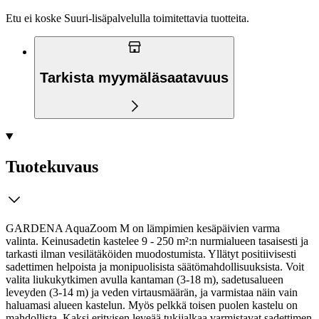
Etu ei koske Suuri‑lisäpalvelulla toimitettavia tuotteita.
Tarkista myymäläsaatavuus
Tuotekuvaus
GARDENA AquaZoom M on lämpimien kesäpäivien varma
valinta. Keinusadetin kastelee 9 - 250 m²:n nurmialueen tasaisesti ja
tarkasti ilman vesilätäköiden muodostumista. Yllätyt positiivisesti
sadettimen helpoista ja monipuolisista säätömahdollisuuksista. Voit
valita liukukytkimen avulla kantaman (3-18 m), sadetusalueen
leveyden (3-14 m) ja veden virtausmäärän, ja varmistaa näin vain
haluamasi alueen kastelun. Myös pelkkä toisen puolen kastelu on
mahdollista.
Kaksi erityisen leveää tukijalkaa varmistavat sadettimen