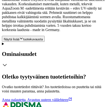
vakauden. Korkealaatuiset materiaalit, kuten metalli, tekevät
AquaZoom M -sadettimesta erittäin kestävän – edes UV-säteily tai
pakkanen eivät vahingoita sitä. Pehmeät suuttimet on helppo
puhdistaa kalkkijäämistä sormen avulla. Ruostumattomasta
metallista valmistettu suodatin pysäyttää likahiukkaset, ja se on
helppo irrottaa puhdistamista varten. 5 vuoden takuu kertoo
korkeasta laadusta - made in Germany.
Näytä lisää
tuotekuvausta
Ominaisuudet
Oletko tyytyväinen tuotetietoihin?
Ovatko tuotetiedot riittävät? Jos tuotetiedoissa on puutteita tai niitä
voisi muuten parantaa, anna palautetta.
Anna palautetta
,
Avautuu uuteen välilehteen