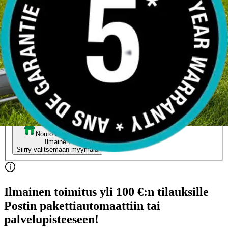
AquaZoom M
42,70 €
Asiakasomistajahinta
Hinta ilman S-Etukorttia:
44,95 €
Verkkokaupan hinta
Valitse toimitustapa
Nouto myymälästä
Toimitus
Ilmainen
Ei saatavilla
Siirry valitsemaan myymälä
Ilmainen toimitus yli 100 €:n tilauksille
Postin pakettiautomaattiin tai
palvelupisteeseen!