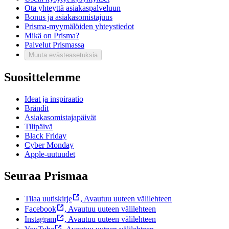
Ota yhteyttä asiakaspalveluun
Bonus ja asiakasomistajuus
Prisma-myymälöiden yhteystiedot
Mikä on Prisma?
Palvelut Prismassa
Muuta evästeasetuksia
Suosittelemme
Ideat ja inspiraatio
Brändit
Asiakasomistajapäivät
Tilipäivä
Black Friday
Cyber Monday
Apple-uutuudet
Seuraa Prismaa
Tilaa uutiskirje
,
Avautuu uuteen välilehteen
Facebook
,
Avautuu uuteen välilehteen
Instagram
,
Avautuu uuteen välilehteen