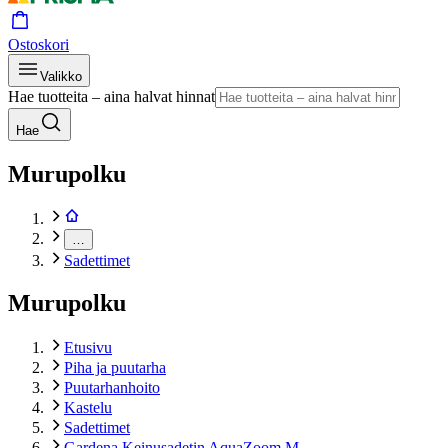
Ostoskori
Valikko
Hae tuotteita – aina halvat hinnat
Hae
Murupolku
…
Sadettimet
Murupolku
Etusivu
Piha ja puutarha
Puutarhanhoito
Kastelu
Sadettimet
Gardena Keinusadetin AquaZoom M