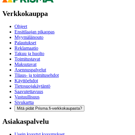
Verkkokauppa
Ohjeet
Ensitilaajan pikaopas
Myymälänouto
Palautukset
Reklamaatio
Takuu ja huolto
Toimitustavat
Maksutavat
Asennuspalvelut
Tilaus- ja toimitusehdot
Käyttöehdot
Tietosuojakäytäntö
Saavutettavuus
Vastuullisuus
Sivukartta
Mitä pidät Prisma.fi-verkkokaupasta?
Asiakaspalvelu
Usein kysytyt kysymykset