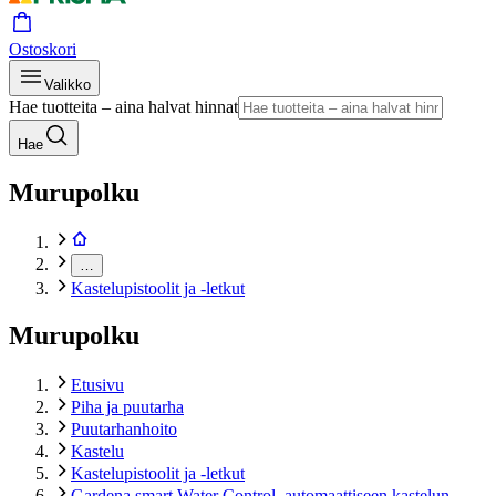
Ostoskori
Valikko
Hae tuotteita – aina halvat hinnat
Hae
Murupolku
…
Kastelupistoolit ja -letkut
Murupolku
Etusivu
Piha ja puutarha
Puutarhanhoito
Kastelu
Kastelupistoolit ja -letkut
Gardena smart Water Control, automaattiseen kastelun