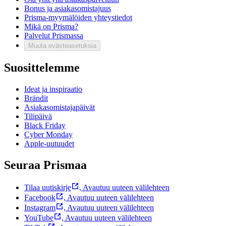
Bonus ja asiakasomistajuus
Prisma-myymälöiden yhteystiedot
Mikä on Prisma?
Palvelut Prismassa
Muuta evästeasetuksia
Suosittelemme
Ideat ja inspiraatio
Brändit
Asiakasomistajapäivät
Tilipäivä
Black Friday
Cyber Monday
Apple-uutuudet
Seuraa Prismaa
Tilaa uutiskirje
,
Avautuu uuteen välilehteen
Facebook
,
Avautuu uuteen välilehteen
Instagram
,
Avautuu uuteen välilehteen
YouTube
,
Avautuu uuteen välilehteen