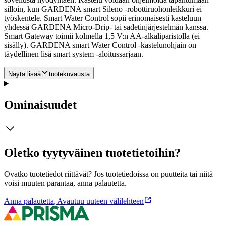
silloin, kun GARDENA smart Sileno -robottiruohonleikkuri ei
työskentele. Smart Water Control sopii erinomaisesti kasteluun
yhdessä GARDENA Micro-Drip- tai sadetinjärjestelmän kanssa.
Smart Gateway toimii kolmella 1,5 V:n AA-alkaliparistolla (ei
sisälly). GARDENA smart Water Control -kastelunohjain on
täydellinen lisä smart system -aloitussarjaan.
Näytä lisää
tuotekuvausta
Ominaisuudet
Oletko tyytyväinen tuotetietoihin?
Ovatko tuotetiedot riittävät? Jos tuotetiedoissa on puutteita tai niitä
voisi muuten parantaa, anna palautetta.
Anna palautetta
,
Avautuu uuteen välilehteen