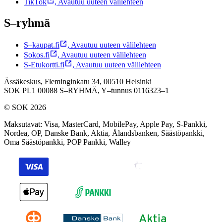
TikTok
,
Avautuu uuteen välilehteen
S–ryhmä
S–kaupat.fi
,
Avautuu uuteen välilehteen
Sokos.fi
,
Avautuu uuteen välilehteen
S-Etukortti.fi
,
Avautuu uuteen välilehteen
Ässäkeskus, Fleminginkatu 34, 00510 Helsinki
SOK PL1 00088 S–RYHMÄ,
Y–tunnus 0116323–1
© SOK 2026
Maksutavat
:
Visa, MasterCard, MobilePay, Apple Pay, S-Pankki,
Nordea, OP, Danske Bank, Aktia, Ålandsbanken, Säästöpankki,
Oma Säästöpankki, POP Pankki, Walley