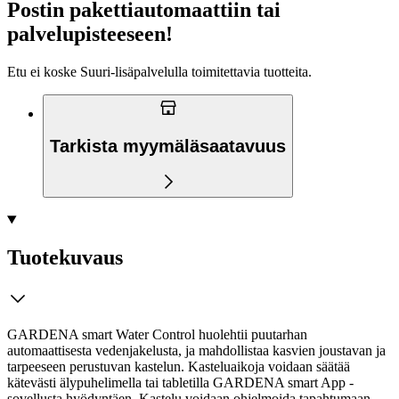
Postin pakettiautomaattiin tai
palvelupisteeseen!
Etu ei koske Suuri‑lisäpalvelulla toimitettavia tuotteita.
Tarkista myymäläsaatavuus
Tuotekuvaus
GARDENA smart Water Control huolehtii puutarhan
automaattisesta vedenjakelusta, ja mahdollistaa kasvien joustavan ja
tarpeeseen perustuvan kastelun. Kasteluaikoja voidaan säätää
kätevästi älypuhelimella tai tabletilla GARDENA smart App -
sovellusta hyödyntäen. Kastelu voidaan ohjelmoida tapahtumaan