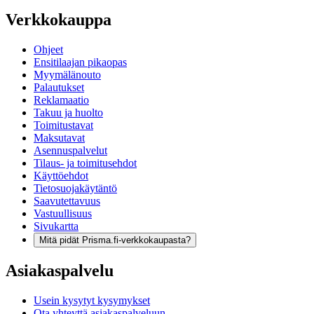
Verkkokauppa
Ohjeet
Ensitilaajan pikaopas
Myymälänouto
Palautukset
Reklamaatio
Takuu ja huolto
Toimitustavat
Maksutavat
Asennuspalvelut
Tilaus- ja toimitusehdot
Käyttöehdot
Tietosuojakäytäntö
Saavutettavuus
Vastuullisuus
Sivukartta
Mitä pidät Prisma.fi-verkkokaupasta?
Asiakaspalvelu
Usein kysytyt kysymykset
Ota yhteyttä asiakaspalveluun