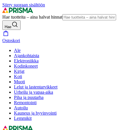
Siirry suoraan sisältöön
Hae tuotteita – aina halvat hinnat
Hae
Ostoskori
Ale
Ajankohtaista
Elektroniikka
Kodinkoneet
Kirjat
Koti
Muoti
Lelut ja lastentarvikkeet
Urheilu ja vapaa-aika
Piha ja puutarha
Remontointi
Autoilu
Kauneus ja hyvinvointi
Lemmikit