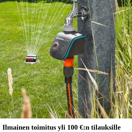
Gardena smart Water Control,
automaattiseen kastelun
ohjaamiseen
141,55 €
Asiakasomistajahinta
Hinta ilman S-Etukorttia:
149,00 €
Verkkokaupan hinta
Valitse toimitustapa
Nouto myymälästä
Toimitus
Ilmainen
Ei saatavilla
Siirry valitsemaan myymälä
Ilmainen toimitus yli 100 €:n tilauksille