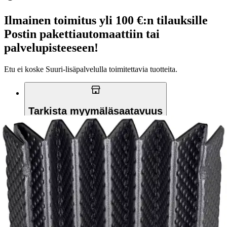
Ilmainen toimitus yli 100 €:n tilauksille
Postin pakettiautomaattiin tai
palvelupisteeseen!
Etu ei koske Suuri‑lisäpalvelulla toimitettavia tuotteita.
Tarkista myymäläsaatavuus
Tuotekuvaus
Taitettava makuualusta, joka on helppo avata ja pakata.