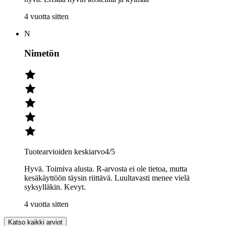
4 vuotta sitten
N
Nimetön
Tuotearvioiden keskiarvo
4
/5
Hyvä. Toimiva alusta. R-arvosta ei ole tietoa, mutta
kesäkäyttöön täysin riittävä. Luultavasti menee vielä
syksylläkin. Kevyt.
4 vuotta sitten
Katso kaikki arviot