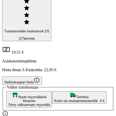
Tuotearvioiden keskiarvo
4,1
/5
(17)
arviota
19,51 €
Asiakasomistajahinta
Hinta ilman S-Etukorttia:
22,95 €
Verkkokaupan hinta
Valitse toimitustapa
Nouto myymälästä
Toimitus
Ilmainen
Kotiin tai noutopisteeseen
Alk. 0 €
Siirry valitsemaan myymälä