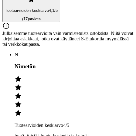
Tuotearvioiden keskiarvo
4,1
/5
(17)
arviota
Julkaisemme tuotearvioita vain varmistetuista ostoksista. Niitä voivat
kirjoittaa asiakkaat, jotka ovat käyttäneet S-Etukorttia myymälässä
tai verkkokaupassa.
N
Nimetön
Tuotearvioiden keskiarvo
4
/5
hyvä. Eristää hyvin kosteutta ja kylmää