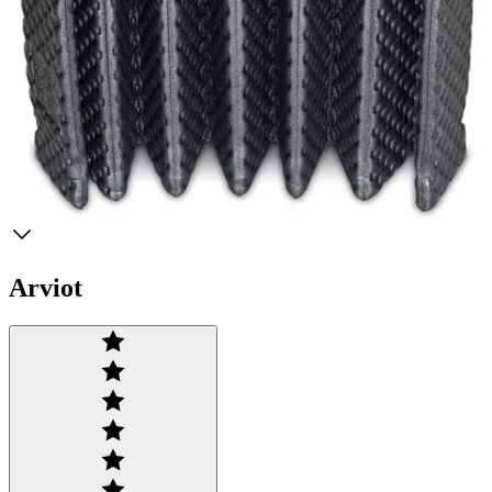
Makuualustan mukana joustolenkit. Reilun kokoinen 3 vuodenajan
makuualusta, kevät- kesä ja syyskäyttöön. Umpisolumuovi ja
alustassa olevat ilmataskut eristävät tehokkaasti kylmyyttä ja
kosteutta. Kompaktin kokoisena ja erittäin kevyenä sopii
erinomaisesti rinkka-alustaksi. Mitat avattuna 52 x 185 cm Mitat
pakattuna 52 x 17 x 14 cm Paksuus 1 cm
Ominaisuudet
Arviot