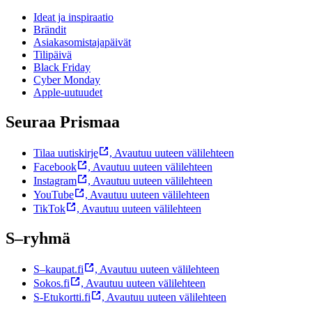
Ideat ja inspiraatio
Brändit
Asiakasomistajapäivät
Tilipäivä
Black Friday
Cyber Monday
Apple-uutuudet
Seuraa Prismaa
Tilaa uutiskirje
,
Avautuu uuteen välilehteen
Facebook
,
Avautuu uuteen välilehteen
Instagram
,
Avautuu uuteen välilehteen
YouTube
,
Avautuu uuteen välilehteen
TikTok
,
Avautuu uuteen välilehteen
S–ryhmä
S–kaupat.fi
,
Avautuu uuteen välilehteen
Sokos.fi
,
Avautuu uuteen välilehteen
S-Etukortti.fi
,
Avautuu uuteen välilehteen