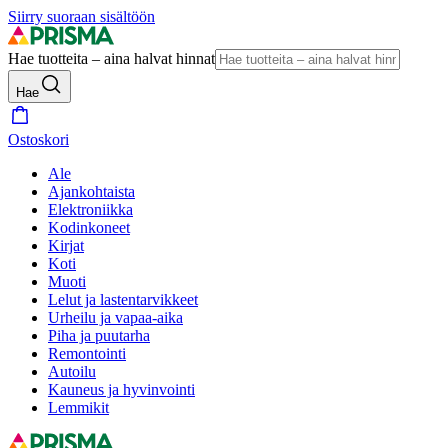
Siirry suoraan sisältöön
Hae tuotteita – aina halvat hinnat
Hae
Ostoskori
Ale
Ajankohtaista
Elektroniikka
Kodinkoneet
Kirjat
Koti
Muoti
Lelut ja lastentarvikkeet
Urheilu ja vapaa-aika
Piha ja puutarha
Remontointi
Autoilu
Kauneus ja hyvinvointi
Lemmikit