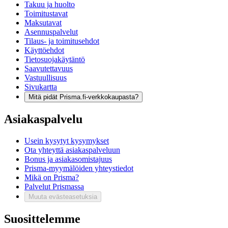
Takuu ja huolto
Toimitustavat
Maksutavat
Asennuspalvelut
Tilaus- ja toimitusehdot
Käyttöehdot
Tietosuojakäytäntö
Saavutettavuus
Vastuullisuus
Sivukartta
Mitä pidät Prisma.fi-verkkokaupasta?
Asiakaspalvelu
Usein kysytyt kysymykset
Ota yhteyttä asiakaspalveluun
Bonus ja asiakasomistajuus
Prisma-myymälöiden yhteystiedot
Mikä on Prisma?
Palvelut Prismassa
Muuta evästeasetuksia
Suosittelemme