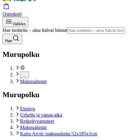
Ostoskori
Valikko
Hae tuotteita – aina halvat hinnat
Hae
Murupolku
…
Makuualustat
Murupolku
Etusivu
Urheilu ja vapaa-aika
Retkeilyvarusteet
Makuualustat
Kaira Arctic makuualusta 52x185x1cm