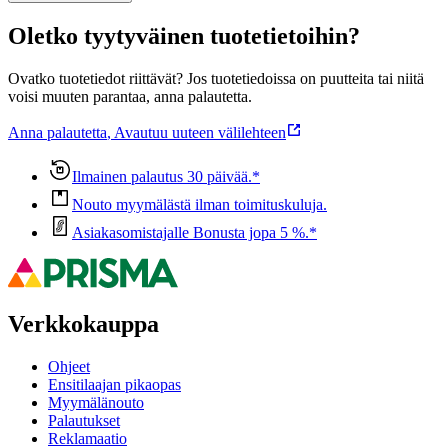
Oletko tyytyväinen tuotetietoihin?
Ovatko tuotetiedot riittävät? Jos tuotetiedoissa on puutteita tai niitä
voisi muuten parantaa, anna palautetta.
Anna palautetta
,
Avautuu uuteen välilehteen
Ilmainen palautus 30 päivää.*
Nouto myymälästä ilman toimituskuluja.
Asiakasomistajalle Bonusta jopa 5 %.*
Verkkokauppa
Ohjeet
Ensitilaajan pikaopas
Myymälänouto
Palautukset
Reklamaatio