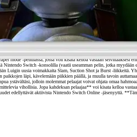
n 3 -pelissä Nintendo Switchillä! Luigi lähtee unelmalomalle Marion j
ikki on ollut vain juoni Marion ja ystävien vangitsemiseksi. Professor E
idät.
Käytä päivitettyä Poltergust G-00 -aaveimuria murtaaksesi aaveiden 
ohittamaan. Vaihda ohjausta Luigin ja Gooigin välillä yhtenä pelaajana, 
mode -pelitilassa, jossa voit kisata kelloa vastaan selvittääksesi erila
ljällä Nintendo Switch -konsolilla (vaatii useamman pelin, jotka myydään
ään Luigin uusia voimakkaita Slam, Suction Shot ja Burst -liikkeitä. 
paikkojen läpi, kävelemään piikkien päällä, ja muulla tavoin auttamaan
 apua ystävältäsi, jolloin molemmat pelaajat voivat ohjata omaa hahmoaa
mittelevia vihollisia. Jopa kahdeksan pelaajaa** voi kisata kelloa vasta
suudet edellyttävät aktiivista Nintendo Switch Online -jäsenyyttä. **Tä