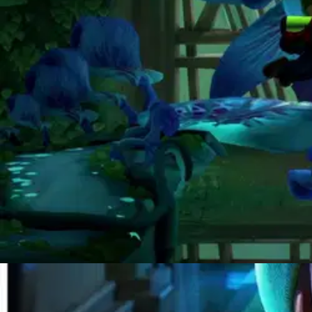
Nintendo
Nintendo Switch Luigi's Mansio
Tuotearvioiden keskiarvo
5
/5
(1)
arvio
46,71 €
Asiakasomistajahinta