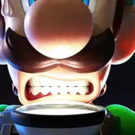
stin pakettiautomaattiin tai palvelupisteesee