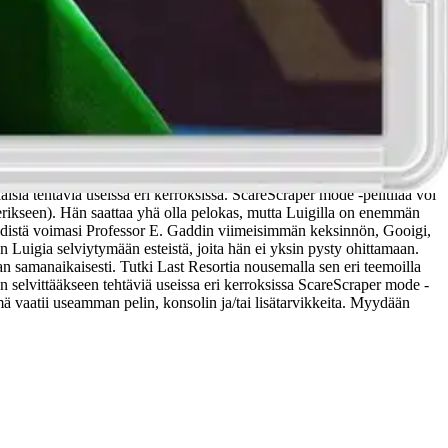
a ystävien kanssa saatuaan kutsun luksushotelliin. Hänen unelmastaan
. Gaddin avustuksella vastahakoinen ja pelokas sankari Luigi kulkee
puolustus, tai kutsu paikalle Gooigi, täysin vihreä kaksoisolento,
tai pyydä apua ystävältäsi, jolloin molemmat pelaajat voivat ohjata
isia tehtäviä useissa eri kerroksissa. ScareScraper mode -pelitilaa voi
 erikseen). Hän saattaa yhä olla pelokas, mutta Luigilla on enemmän
Yhdistä voimasi Professor E. Gaddin viimeisimmän keksinnön, Gooigi,
 Luigia selviytymään esteistä, joita hän ei yksin pysty ohittamaan.
n samanaikaisesti. Tutki Last Resortia nousemalla sen eri teemoilla
an selvittääkseen tehtäviä useissa eri kerroksissa ScareScraper mode -
mä vaatii useamman pelin, konsolin ja/tai lisätarvikkeita. Myydään