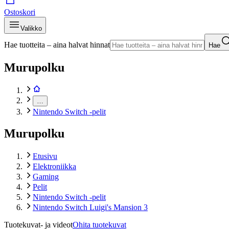
Ostoskori
Valikko
Hae tuotteita – aina halvat hinnat
Hae
Murupolku
…
Nintendo Switch -pelit
Murupolku
Etusivu
Elektroniikka
Gaming
Pelit
Nintendo Switch -pelit
Nintendo Switch Luigi's Mansion 3
Tuotekuvat- ja videot
Ohita tuotekuvat