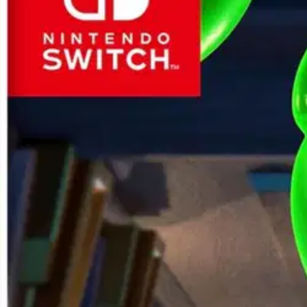
Asiakasomistaja-alennus
-15 %
Avaa kuva suurempana
Avaa kuva suurempana
Avaa kuva suurempana
Avaa kuva suurempana
Karusellin nuolipainikkeet
Seuraava
Karusellin pikakuvakkeet