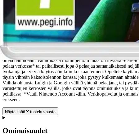
Tuotekuvaus
Luigin unelmaloma muuttuu aavemaiseksi painajaiseksi Luigi's Mansio
tulee kuitenkin nopeasti painajainen, kun King Boo paljastaa, että ka
pahaenteisen hotellin petollisia kerroksia ylös ja alas pelastaakseen he
joka voi auttaa Luigia selviytymään esteistä, joita hän ei yksin pysty 
omaa hahmoaan. Vauhdikasta moninpelitoimintaa on luvassa ScareScraper 
pelata verkossa* tai paikallisesti jopa 8 pelaajaa samanaikaisesti ne
työkaluja ja kykyjä käytössään kuin koskaan ennen. Opettele käyttäm
täysin vihreän kaksoisolennon kanssa, joka pystyy kulkemaan ahtaiden 
Vaihda ohjausta Luigin ja Gooigin välillä yhtenä pelaajana, tai pyydä
varustettujen kerrosten välillä, jotka ovat täynnä omituisuuksia ja kum
pelitilassa. *Vaatii Nintendo Account -tilin. Verkkopalvelut ja ominai
erikseen.
Näytä lisää
tuotekuvausta
Ominaisuudet