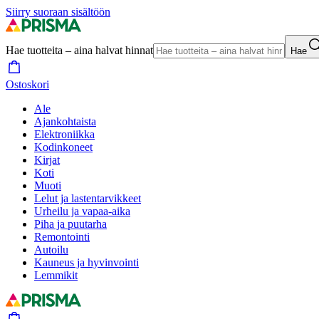
Siirry suoraan sisältöön
Hae tuotteita – aina halvat hinnat
Hae
Ostoskori
Ale
Ajankohtaista
Elektroniikka
Kodinkoneet
Kirjat
Koti
Muoti
Lelut ja lastentarvikkeet
Urheilu ja vapaa-aika
Piha ja puutarha
Remontointi
Autoilu
Kauneus ja hyvinvointi
Lemmikit