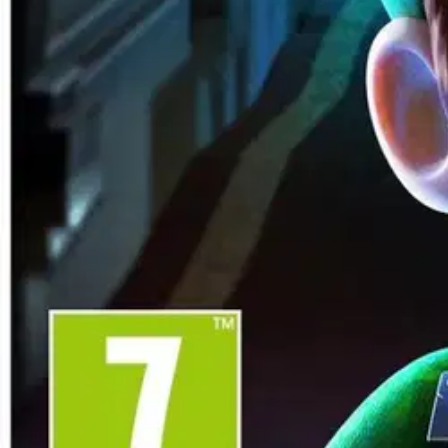
Hinta ilman S-Etukorttia:
54,95 €
Verkkokaupan hinta
Valitse toimitustapa
Nouto myymälästä
Toimitus
Ilmainen
Kotiin tai noutopisteeseen
Alk. 0 €
Siirry valitsemaan myymälä
Ilmainen toimitus yli 100 €:n tilauksille Po
Etu ei koske Suuri‑lisäpalvelulla toimitettavia tuotteita.
Tarkista myymäläsaatavuus