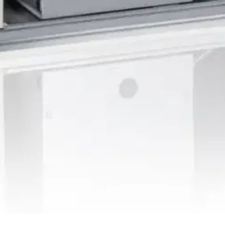
in omakotitaloihin ja asuinkerrostaloihin. Se soveltuu hyvin myös julk
rkiksi tekniseen tilaan lämminvesivaraajan yläpuolelle. Poisto/tuloilm
 kattoon