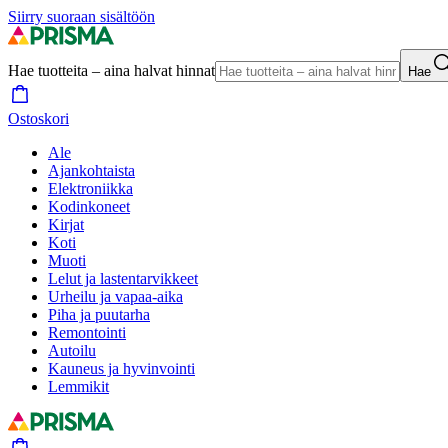
Siirry suoraan sisältöön
Hae tuotteita – aina halvat hinnat
Hae
Ostoskori
Ale
Ajankohtaista
Elektroniikka
Kodinkoneet
Kirjat
Koti
Muoti
Lelut ja lastentarvikkeet
Urheilu ja vapaa-aika
Piha ja puutarha
Remontointi
Autoilu
Kauneus ja hyvinvointi
Lemmikit