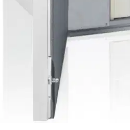
Tarkista myymäläsaatavuus
Ei saatavilla
Tuotekuvaus
Enervent Pingvin XL -ilmanvaihtokone soveltuu parhaiten keskikokoisi
Pingvin XL on matala, eli sen voi asentaa ahtaaseenkin tilaan: esime
Korkeus 540 mm. Syvyys 555 mm. Paino 63 kg. Asennus seinälle tai
Ominaisuudet