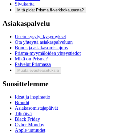
Sivukartta
Mitä pidät Prisma.fi-verkkokaupasta?
Asiakaspalvelu
Usein kysytyt kysymykset
Ota yhteyttä asiakaspalveluun
Bonus ja asiakasomistajuus
Prisma-myymälöiden yhteystiedot
Mikä on Prisma?
Palvelut Prismassa
Muuta evästeasetuksia
Suosittelemme
Ideat ja inspiraatio
Brändit
Asiakasomistajapäivät
Tilipäivä
Black Friday
Cyber Monday
Apple-uutuudet