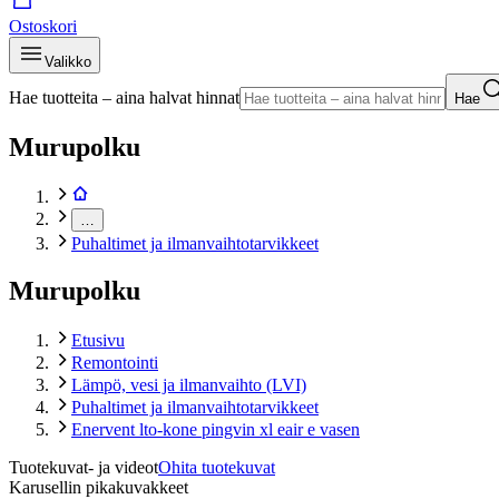
Ostoskori
Valikko
Hae tuotteita – aina halvat hinnat
Hae
Murupolku
…
Puhaltimet ja ilmanvaihtotarvikkeet
Murupolku
Etusivu
Remontointi
Lämpö, vesi ja ilmanvaihto (LVI)
Puhaltimet ja ilmanvaihtotarvikkeet
Enervent lto-kone pingvin xl eair e vasen
Tuotekuvat- ja videot
Ohita tuotekuvat
Karusellin pikakuvakkeet