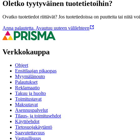
Oletko tyytyväinen tuotetietoihin?
Ovatko tuotetiedot riittävät? Jos tuotetiedoissa on puutteita tai niitä v
Anna palautetta
,
Avautuu uuteen välilehteen
Verkkokauppa
Ohjeet
Ensitilaajan pikaopas
Myymälänouto
Palautukset
Reklamaatio
Takuu ja huolto
Toimitustavat
Maksutavat
Asennuspalvelut
Tilaus- ja toimitusehdot
Käyttöehdot
Tietosuojakäytäntö
Saavutettavuus
Vastuullisuus