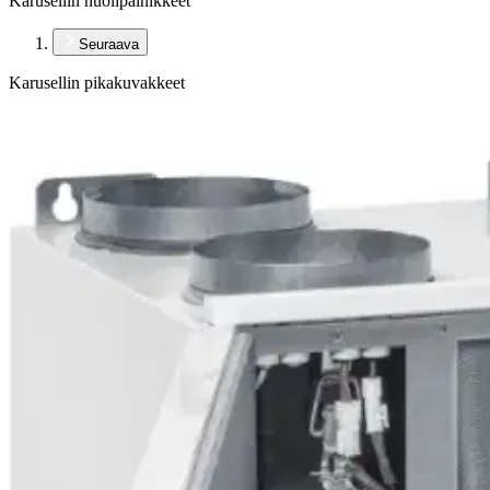
Karusellin nuolipainikkeet
Seuraava
Karusellin pikakuvakkeet
Enervent
Enervent lto-kone pingvin xl eai