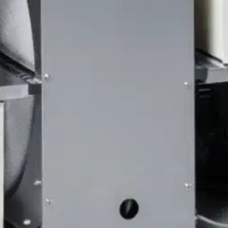
stin pakettiautomaattiin tai palvelupisteesee