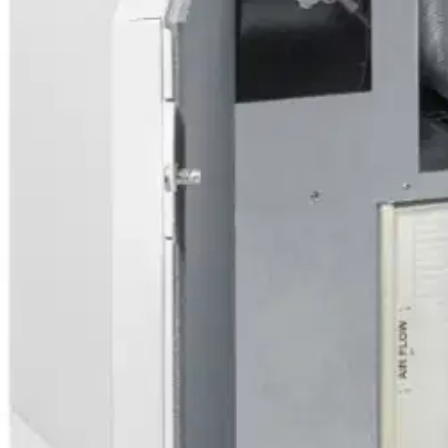
4 755,75 €
Asiakasomistajahinta
Hinta ilman S-Etukorttia:
5 595,00 €
Verkkokaupan hinta
Valitse toimitustapa
Nouto myymälästä
Toimitus
Ei saatavilla
Ei saatavilla
Ilmainen toimitus yli 100 €:n tilauksille Po
Etu ei koske Suuri‑lisäpalvelulla toimitettavia tuotteita.