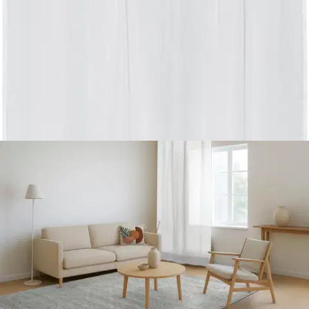
Tuotekuvaus
House Linen -verho muistuttaa kaunista pellavakangasta ja on
valmistettu helppohoitoisesta polyesteristä. Pakkauksessa on yksi
verho. Koko 140 x 250 cm. S-ryhmä on kehittänyt omien
tuotteidensa vastuullisuutta jo pitkään. Esimerkiksi S-ryhmän omien
merkkien ja oman maahantuonnin tekstiilituotteet valmistetaan
vastuullisuusauditoiduissa tehtaissa. Tavoitteena on, että vuoden
2025 loppuun mennessä kaikki omien merkkien ja oman
maahantuonnin tuotteissa käytetty puuvilla on vastuullisesti tuotettua
eli luomua, kierrätettyä, Reilua kauppaa tai Better Cotton -aloitteen
mukaisesti hankittua.
Ominaisuudet