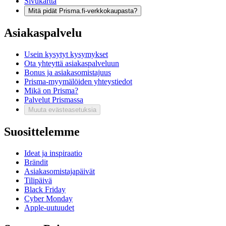
Sivukartta
Mitä pidät Prisma.fi-verkkokaupasta?
Asiakaspalvelu
Usein kysytyt kysymykset
Ota yhteyttä asiakaspalveluun
Bonus ja asiakasomistajuus
Prisma-myymälöiden yhteystiedot
Mikä on Prisma?
Palvelut Prismassa
Muuta evästeasetuksia
Suosittelemme
Ideat ja inspiraatio
Brändit
Asiakasomistajapäivät
Tilipäivä
Black Friday
Cyber Monday
Apple-uutuudet