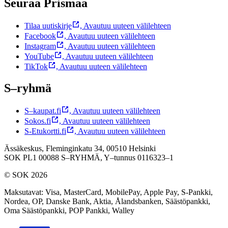
Seuraa Prismaa
Tilaa uutiskirje
,
Avautuu uuteen välilehteen
Facebook
,
Avautuu uuteen välilehteen
Instagram
,
Avautuu uuteen välilehteen
YouTube
,
Avautuu uuteen välilehteen
TikTok
,
Avautuu uuteen välilehteen
S–ryhmä
S–kaupat.fi
,
Avautuu uuteen välilehteen
Sokos.fi
,
Avautuu uuteen välilehteen
S-Etukortti.fi
,
Avautuu uuteen välilehteen
Ässäkeskus, Fleminginkatu 34, 00510 Helsinki
SOK PL1 00088 S–RYHMÄ,
Y–tunnus 0116323–1
© SOK 2026
Maksutavat
:
Visa, MasterCard, MobilePay, Apple Pay, S-Pankki,
Nordea, OP, Danske Bank, Aktia, Ålandsbanken, Säästöpankki,
Oma Säästöpankki, POP Pankki, Walley