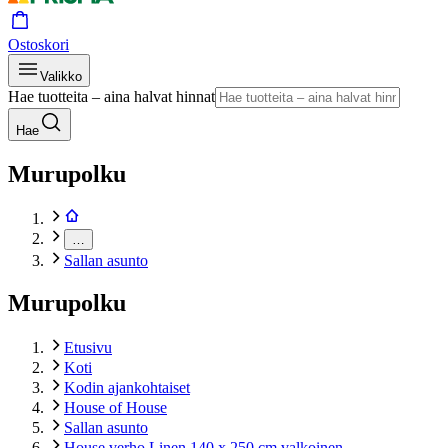
Ostoskori
Valikko
Hae tuotteita – aina halvat hinnat
Hae
Murupolku
…
Sallan asunto
Murupolku
Etusivu
Koti
Kodin ajankohtaiset
House of House
Sallan asunto
House verho Linen 140 x 250 cm valkoinen