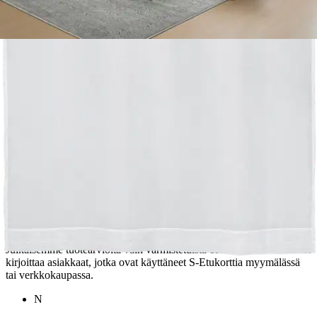
Arviot
Tuotearvioiden keskiarvo
3,9
/5
(8)
arviota
Julkaisemme tuotearvioita vain varmistetuista ostoksista. Niitä voivat
kirjoittaa asiakkaat, jotka ovat käyttäneet S-Etukorttia myymälässä
tai verkkokaupassa.
N