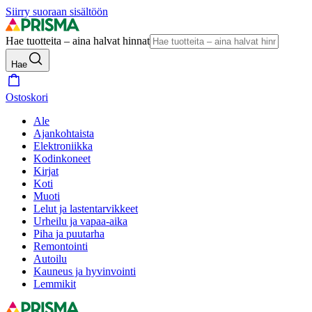
Siirry suoraan sisältöön
Hae tuotteita – aina halvat hinnat
Hae
Ostoskori
Ale
Ajankohtaista
Elektroniikka
Kodinkoneet
Kirjat
Koti
Muoti
Lelut ja lastentarvikkeet
Urheilu ja vapaa-aika
Piha ja puutarha
Remontointi
Autoilu
Kauneus ja hyvinvointi
Lemmikit