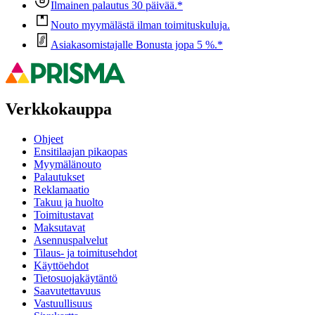
Ilmainen palautus 30 päivää.*
Nouto myymälästä ilman toimituskuluja.
Asiakasomistajalle Bonusta jopa 5 %.*
Verkkokauppa
Ohjeet
Ensitilaajan pikaopas
Myymälänouto
Palautukset
Reklamaatio
Takuu ja huolto
Toimitustavat
Maksutavat
Asennuspalvelut
Tilaus- ja toimitusehdot
Käyttöehdot
Tietosuojakäytäntö
Saavutettavuus
Vastuullisuus