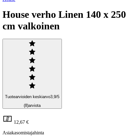
House verho Linen 140 x 250
cm valkoinen
Tuotearvioiden keskiarvo
3,9
/5
(8)
arviota
12,67 €
Asiakasomistajahinta