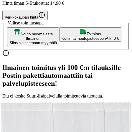
Hinta ilman S-Etukorttia:
14,90 €
Verkkokaupan hinta
Valitse toimitustapa
Nouto myymälästä
Toimitus
Ilmainen
Kotiin tai noutopisteeseen
Alk. 0 €
Siirry valitsemaan myymälä
Ilmainen toimitus yli 100 €:n tilauksille
Postin pakettiautomaattiin tai
palvelupisteeseen!
Etu ei koske Suuri‑lisäpalvelulla toimitettavia tuotteita.
Tarkista myymäläsaatavuus