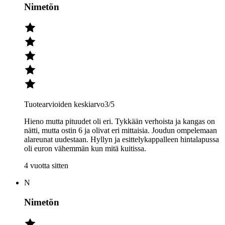
Nimetön
Tuotearvioiden keskiarvo
3
/5
Hieno mutta pituudet oli eri. Tykkään verhoista ja kangas on
nätti, mutta ostin 6 ja olivat eri mittaisia. Joudun ompelemaan
alareunat uudestaan. Hyllyn ja esittelykappalleen hintalapussa
oli euron vähemmän kun mitä kuitissa.
4 vuotta sitten
N
Nimetön