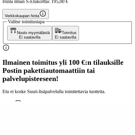
Hinta ilman S-Etukorttia:
195,00 €
Verkkokaupan hinta
Valitse toimitustapa
Nouto myymälästä
Toimitus
Ei saatavilla
Ei saatavilla
Ilmainen toimitus yli 100 €:n tilauksille
Postin pakettiautomaattiin tai
palvelupisteeseen!
Etu ei koske Suuri‑lisäpalvelulla toimitettavia tuotteita.
Tarkista myymäläsaatavuus