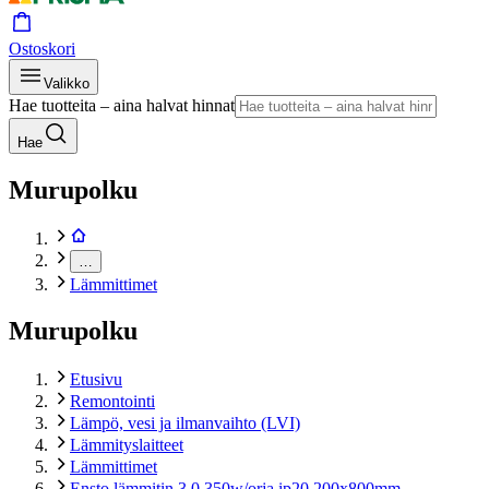
Ostoskori
Valikko
Hae tuotteita – aina halvat hinnat
Hae
Murupolku
…
Lämmittimet
Murupolku
Etusivu
Remontointi
Lämpö, vesi ja ilmanvaihto (LVI)
Lämmityslaitteet
Lämmittimet
Ensto lämmitin 3.0 350w/orja ip20 200x800mm