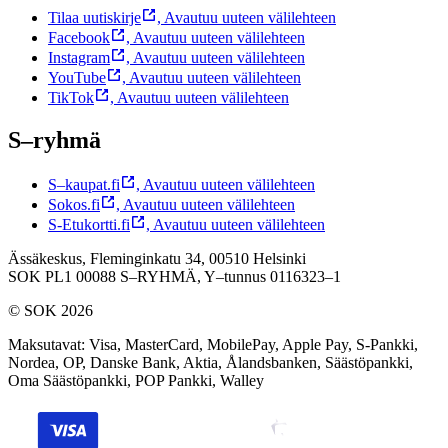
Tilaa uutiskirje
,
Avautuu uuteen välilehteen
Facebook
,
Avautuu uuteen välilehteen
Instagram
,
Avautuu uuteen välilehteen
YouTube
,
Avautuu uuteen välilehteen
TikTok
,
Avautuu uuteen välilehteen
S–ryhmä
S–kaupat.fi
,
Avautuu uuteen välilehteen
Sokos.fi
,
Avautuu uuteen välilehteen
S-Etukortti.fi
,
Avautuu uuteen välilehteen
Ässäkeskus, Fleminginkatu 34, 00510 Helsinki
SOK PL1 00088 S–RYHMÄ,
Y–tunnus 0116323–1
© SOK 2026
Maksutavat
:
Visa, MasterCard, MobilePay, Apple Pay, S-Pankki,
Nordea, OP, Danske Bank, Aktia, Ålandsbanken, Säästöpankki,
Oma Säästöpankki, POP Pankki, Walley