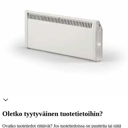
Ei saatavilla
Tuotekuvaus
Kaksoiseristetty rakenne. Korkeus 200 mm, pinta 80 mm seinästä.
IP 20. Suunnittelussa huomioitava termostaatin maksimikuorma
Lista 2300 W.
Ominaisuudet
Oletko tyytyväinen tuotetietoihin?
Ovatko tuotetiedot riittävät? Jos tuotetiedoissa on puutteita tai niitä