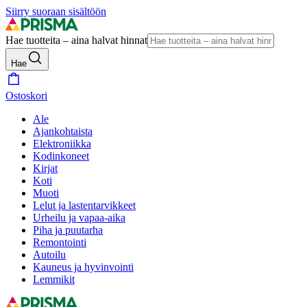
Siirry suoraan sisältöön
Hae tuotteita – aina halvat hinnat
Hae
Ostoskori
Ale
Ajankohtaista
Elektroniikka
Kodinkoneet
Kirjat
Koti
Muoti
Lelut ja lastentarvikkeet
Urheilu ja vapaa-aika
Piha ja puutarha
Remontointi
Autoilu
Kauneus ja hyvinvointi
Lemmikit