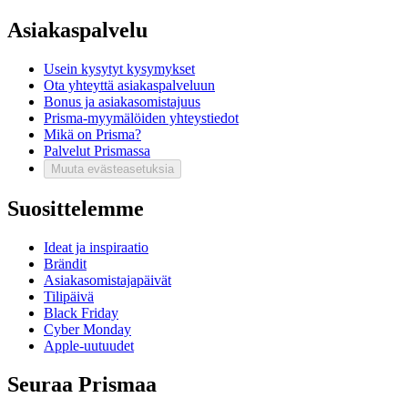
Asiakaspalvelu
Usein kysytyt kysymykset
Ota yhteyttä asiakaspalveluun
Bonus ja asiakasomistajuus
Prisma-myymälöiden yhteystiedot
Mikä on Prisma?
Palvelut Prismassa
Muuta evästeasetuksia
Suosittelemme
Ideat ja inspiraatio
Brändit
Asiakasomistajapäivät
Tilipäivä
Black Friday
Cyber Monday
Apple-uutuudet
Seuraa Prismaa