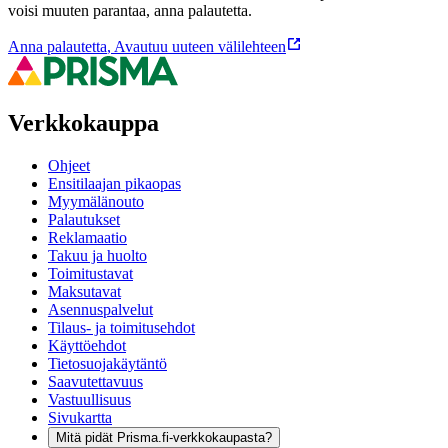
voisi muuten parantaa, anna palautetta.
Anna palautetta
,
Avautuu uuteen välilehteen
Verkkokauppa
Ohjeet
Ensitilaajan pikaopas
Myymälänouto
Palautukset
Reklamaatio
Takuu ja huolto
Toimitustavat
Maksutavat
Asennuspalvelut
Tilaus- ja toimitusehdot
Käyttöehdot
Tietosuojakäytäntö
Saavutettavuus
Vastuullisuus
Sivukartta
Mitä pidät Prisma.fi-verkkokaupasta?