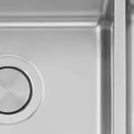
stin pakettiautomaattiin tai palvelupisteesee