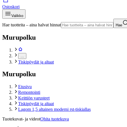
Ostoskori
Valikko
Hae tuotteita – aina halvat hinnat
Hae
Murupolku
…
Tiskipöydät ja altaat
Murupolku
Etusivu
Remontointi
Keittiön varusteet
Tiskipöydät ja altaat
Lagom 1,5 altainen moderni rst-tiskiallas
Tuotekuvat- ja videot
Ohita tuotekuva