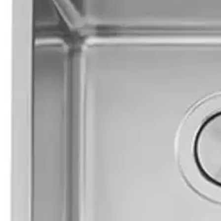
Nouto myymälästä
Toimitus
Ei saatavilla
Ei saatavilla
Ilmainen toimitus yli 100 €:n tilauksille Po
Etu ei koske Suuri‑lisäpalvelulla toimitettavia tuotteita.
Tarkista myymäläsaatavuus
Ei saatavilla
Tuotekuvaus