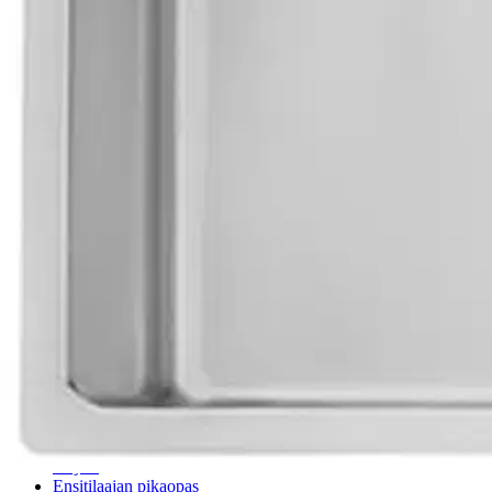
1,5 allasta kapealla välikannaksella on ruoanlaitajan unelma. Suurempi 
Ruostumaton teräs on helppo pitää puhtaana ja kestävä.
Ominaisuudet
Oletko tyytyväinen tuotetietoihin?
Ovatko tuotetiedot riittävät? Jos tuotetiedoissa on puutteita tai niitä v
Anna palautetta
,
Avautuu uuteen välilehteen
Verkkokauppa
Ohjeet
Ensitilaajan pikaopas