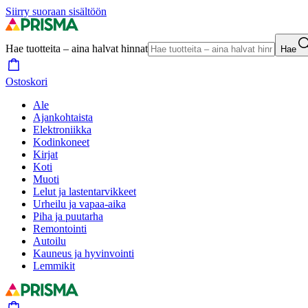
Siirry suoraan sisältöön
Hae tuotteita – aina halvat hinnat
Hae
Ostoskori
Ale
Ajankohtaista
Elektroniikka
Kodinkoneet
Kirjat
Koti
Muoti
Lelut ja lastentarvikkeet
Urheilu ja vapaa-aika
Piha ja puutarha
Remontointi
Autoilu
Kauneus ja hyvinvointi
Lemmikit