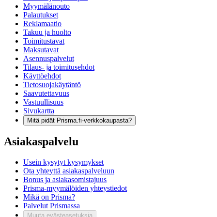
Myymälänouto
Palautukset
Reklamaatio
Takuu ja huolto
Toimitustavat
Maksutavat
Asennuspalvelut
Tilaus- ja toimitusehdot
Käyttöehdot
Tietosuojakäytäntö
Saavutettavuus
Vastuullisuus
Sivukartta
Mitä pidät Prisma.fi-verkkokaupasta?
Asiakaspalvelu
Usein kysytyt kysymykset
Ota yhteyttä asiakaspalveluun
Bonus ja asiakasomistajuus
Prisma-myymälöiden yhteystiedot
Mikä on Prisma?
Palvelut Prismassa
Muuta evästeasetuksia