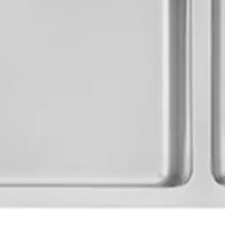
allas sopii kattiloiden ja uunipeltien pesuun ja pieni allas on kätevä v
oisi muuten parantaa, anna palautetta.