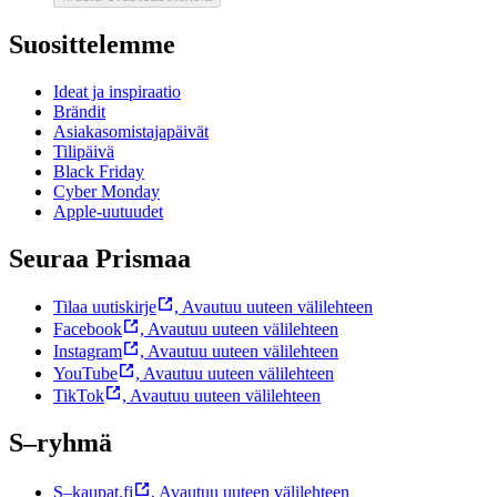
Suosittelemme
Ideat ja inspiraatio
Brändit
Asiakasomistajapäivät
Tilipäivä
Black Friday
Cyber Monday
Apple-uutuudet
Seuraa Prismaa
Tilaa uutiskirje
,
Avautuu uuteen välilehteen
Facebook
,
Avautuu uuteen välilehteen
Instagram
,
Avautuu uuteen välilehteen
YouTube
,
Avautuu uuteen välilehteen
TikTok
,
Avautuu uuteen välilehteen
S–ryhmä
S–kaupat.fi
,
Avautuu uuteen välilehteen