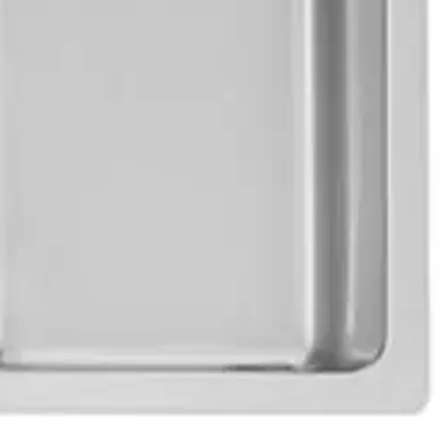
aikka aterimien liotukseen tai kasvisten keitinveden kaatamiseen.