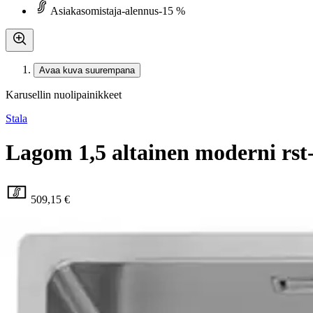
Asiakasomistaja-alennus
-15 %
Avaa kuva suurempana
Karusellin nuolipainikkeet
Stala
Lagom 1,5 altainen moderni rst-
509,15 €
Asiakasomistajahinta
Hinta ilman S-Etukorttia:
599,00 €
Verkkokaupan hinta
Valitse toimitustapa