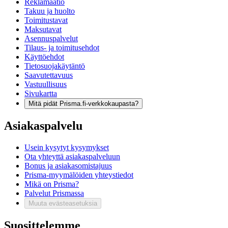
Reklamaatio
Takuu ja huolto
Toimitustavat
Maksutavat
Asennuspalvelut
Tilaus- ja toimitusehdot
Käyttöehdot
Tietosuojakäytäntö
Saavutettavuus
Vastuullisuus
Sivukartta
Mitä pidät Prisma.fi-verkkokaupasta?
Asiakaspalvelu
Usein kysytyt kysymykset
Ota yhteyttä asiakaspalveluun
Bonus ja asiakasomistajuus
Prisma-myymälöiden yhteystiedot
Mikä on Prisma?
Palvelut Prismassa
Muuta evästeasetuksia
Suosittelemme