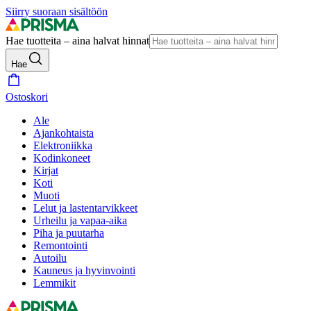
Siirry suoraan sisältöön
Hae tuotteita – aina halvat hinnat
Hae
Ostoskori
Ale
Ajankohtaista
Elektroniikka
Kodinkoneet
Kirjat
Koti
Muoti
Lelut ja lastentarvikkeet
Urheilu ja vapaa-aika
Piha ja puutarha
Remontointi
Autoilu
Kauneus ja hyvinvointi
Lemmikit