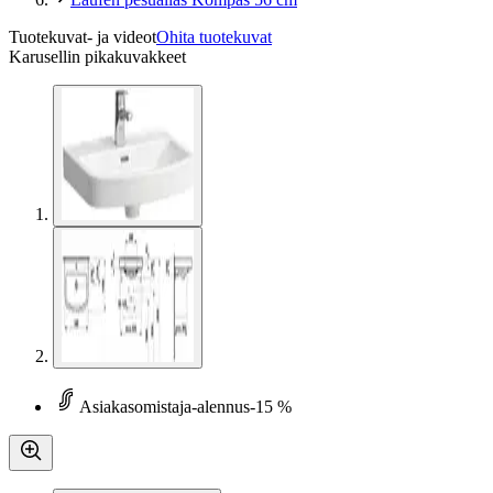
Tuotekuvat- ja videot
Ohita tuotekuvat
Karusellin pikakuvakkeet
Asiakasomistaja-alennus
-15 %