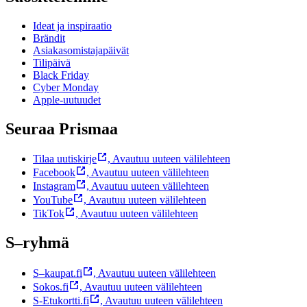
Ideat ja inspiraatio
Brändit
Asiakasomistajapäivät
Tilipäivä
Black Friday
Cyber Monday
Apple-uutuudet
Seuraa Prismaa
Tilaa uutiskirje
,
Avautuu uuteen välilehteen
Facebook
,
Avautuu uuteen välilehteen
Instagram
,
Avautuu uuteen välilehteen
YouTube
,
Avautuu uuteen välilehteen
TikTok
,
Avautuu uuteen välilehteen
S–ryhmä
S–kaupat.fi
,
Avautuu uuteen välilehteen
Sokos.fi
,
Avautuu uuteen välilehteen
S-Etukortti.fi
,
Avautuu uuteen välilehteen