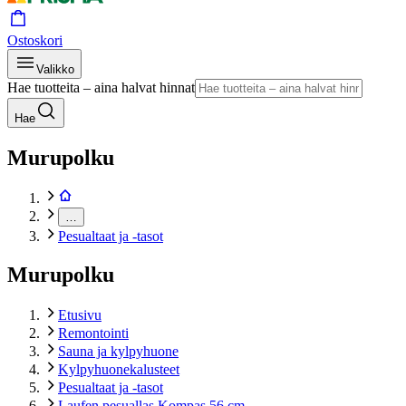
Ostoskori
Valikko
Hae tuotteita – aina halvat hinnat
Hae
Murupolku
…
Pesualtaat ja -tasot
Murupolku
Etusivu
Remontointi
Sauna ja kylpyhuone
Kylpyhuonekalusteet
Pesualtaat ja -tasot
Laufen pesuallas Kompas 56 cm