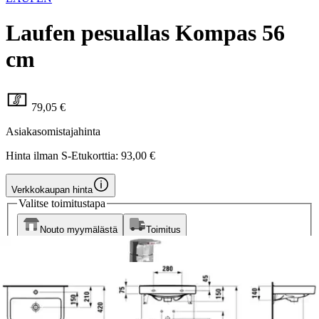
Laufen pesuallas Kompas 56
cm
79,05 €
Asiakasomistajahinta
Hinta ilman S-Etukorttia:
93,00 €
Verkkokaupan hinta
Valitse toimitustapa
Nouto myymälästä
Toimitus
Ei saatavilla
Ei saatavilla
Ilmainen toimitus yli 100 €:n tilauksille