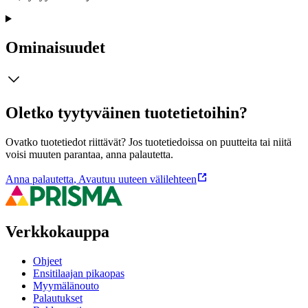
Ominaisuudet
Oletko tyytyväinen tuotetietoihin?
Ovatko tuotetiedot riittävät? Jos tuotetiedoissa on puutteita tai niitä
voisi muuten parantaa, anna palautetta.
Anna palautetta
,
Avautuu uuteen välilehteen
Verkkokauppa
Ohjeet
Ensitilaajan pikaopas
Myymälänouto
Palautukset