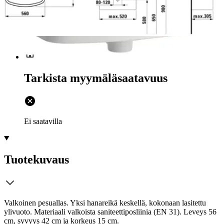
Postin pakettiautomaattiin tai
palvelupisteeseen!
Etu ei koske Suuri‑lisäpalvelulla toimitettavia tuotteita.
Tarkista myymäläsaatavuus
Ei saatavilla
Tuotekuvaus
Valkoinen pesuallas. Yksi hanareikä keskellä, kokonaan lasitettu
ylivuoto. Materiaali valkoista saniteettiposliinia (EN 31). Leveys 56
cm, syvyys 42 cm ja korkeus 15 cm.