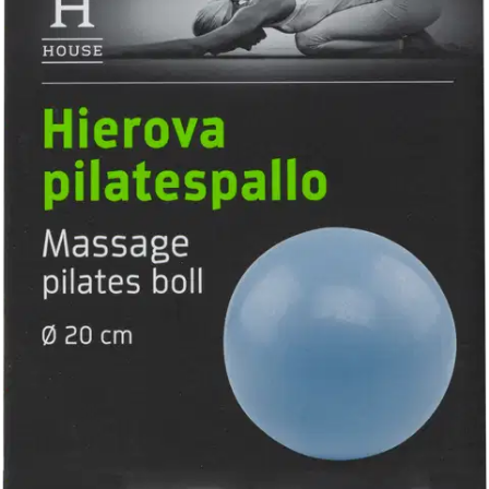
Tuotekuvaus
House-pallo soveltuu pilatekseen, joogaan, lihasharjoitteluun ja
hierontaan sekä kehonhuoltoon. Sen avulla voi vahvistaa ja
kiinteyttää erityisesti keskivartalon lihaksia. Pallon halkaisija on 20
cm.
Ominaisuudet
Oletko tyytyväinen tuotetietoihin?
Ovatko tuotetiedot riittävät? Jos tuotetiedoissa on puutteita tai niitä
voisi muuten parantaa, anna palautetta.