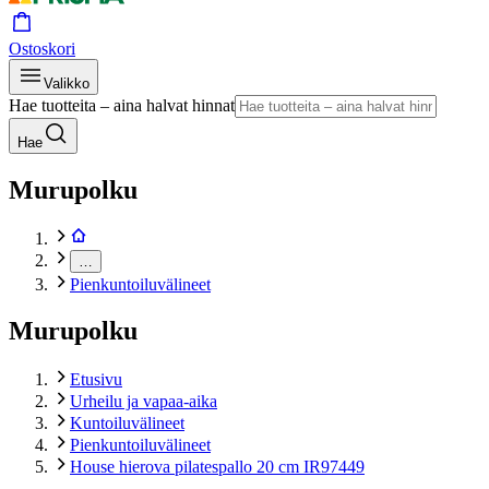
Ostoskori
Valikko
Hae tuotteita – aina halvat hinnat
Hae
Murupolku
…
Pienkuntoiluvälineet
Murupolku
Etusivu
Urheilu ja vapaa-aika
Kuntoiluvälineet
Pienkuntoiluvälineet
House hierova pilatespallo 20 cm IR97449