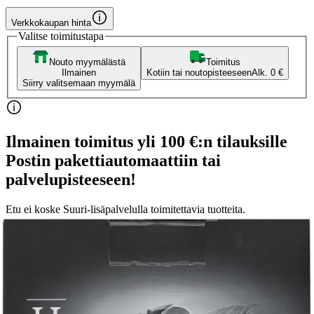
Verkkokaupan hinta
Valitse toimitustapa
Nouto myymälästä
Toimitus
Ilmainen
Kotiin tai noutopisteeseen
Alk. 0 €
Siirry valitsemaan myymälä
Ilmainen toimitus yli 100 €:n tilauksille
Postin pakettiautomaattiin tai
palvelupisteeseen!
Etu ei koske Suuri‑lisäpalvelulla toimitettavia tuotteita.
Tarkista myymäläsaatavuus