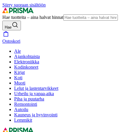
Siirry suoraan sisältöön
Hae tuotteita – aina halvat hinnat
Hae
Ostoskori
Ale
Ajankohtaista
Elektroniikka
Kodinkoneet
Kirjat
Koti
Muoti
Lelut ja lastentarvikkeet
Urheilu ja vapaa-aika
Piha ja puutarha
Remontointi
Autoilu
Kauneus ja hyvinvointi
Lemmikit