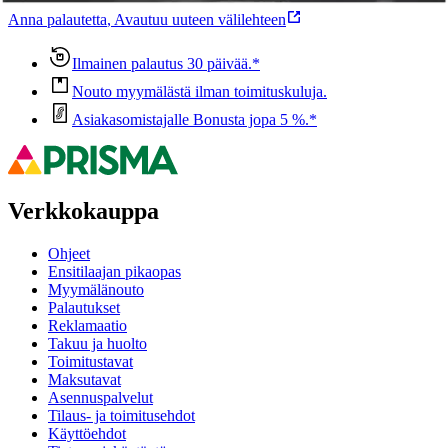
Anna palautetta
,
Avautuu uuteen välilehteen
Ilmainen palautus 30 päivää.*
Nouto myymälästä ilman toimituskuluja.
Asiakasomistajalle Bonusta jopa 5 %.*
Verkkokauppa
Ohjeet
Ensitilaajan pikaopas
Myymälänouto
Palautukset
Reklamaatio
Takuu ja huolto
Toimitustavat
Maksutavat
Asennuspalvelut
Tilaus- ja toimitusehdot
Käyttöehdot