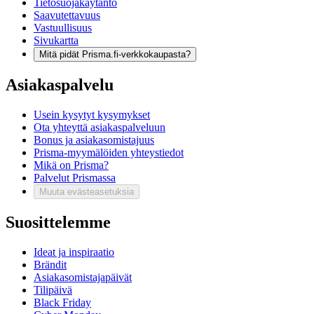
Tietosuojakäytäntö
Saavutettavuus
Vastuullisuus
Sivukartta
Mitä pidät Prisma.fi-verkkokaupasta?
Asiakaspalvelu
Usein kysytyt kysymykset
Ota yhteyttä asiakaspalveluun
Bonus ja asiakasomistajuus
Prisma-myymälöiden yhteystiedot
Mikä on Prisma?
Palvelut Prismassa
Muuta evästeasetuksia
Suosittelemme
Ideat ja inspiraatio
Brändit
Asiakasomistajapäivät
Tilipäivä
Black Friday