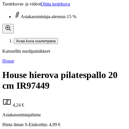
Tuotekuvat- ja videot
Ohita tuotekuva
Asiakasomistaja-alennus
-15 %
Avaa kuva suurempana
Karusellin nuolipainikkeet
House
House hierova pilatespallo 20
cm IR97449
4,24 €
Asiakasomistajahinta
Hinta ilman S-Etukorttia:
4,99 €