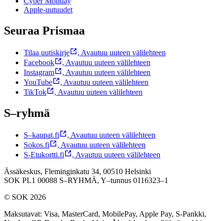
Cyber Monday
Apple-uutuudet
Seuraa Prismaa
Tilaa uutiskirje
,
Avautuu uuteen välilehteen
Facebook
,
Avautuu uuteen välilehteen
Instagram
,
Avautuu uuteen välilehteen
YouTube
,
Avautuu uuteen välilehteen
TikTok
,
Avautuu uuteen välilehteen
S–ryhmä
S–kaupat.fi
,
Avautuu uuteen välilehteen
Sokos.fi
,
Avautuu uuteen välilehteen
S-Etukortti.fi
,
Avautuu uuteen välilehteen
Ässäkeskus, Fleminginkatu 34, 00510 Helsinki
SOK PL1 00088 S–RYHMÄ,
Y–tunnus 0116323–1
© SOK 2026
Maksutavat
:
Visa, MasterCard, MobilePay, Apple Pay, S-Pankki,