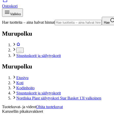
Ostoskori
Valikko
Hae tuotteita – aina halvat hinnat
Hae
Murupolku
…
Sisustuskorit ja säilytyskorit
Murupolku
Etusivu
Koti
Kodinhoito
Sisustuskorit ja säilytyskorit
Nordiska Plast säilytyskori Star Basket 13l valkoinen
Tuotekuvat- ja videot
Ohita tuotekuvat
Karusellin pikakuvakkeet