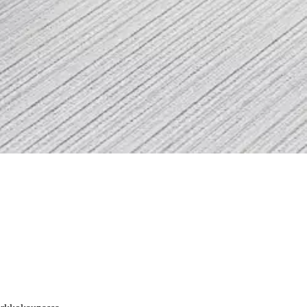
Tuote on lajiteltavissa kovamuovina ja 100 % kierrätettävä.