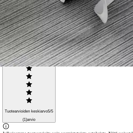
lastenhuoneen värityskirjojen säilytykseen. Ei sisällä BPA:ta ja on va
Ominaisuudet
Arviot
Tuotearvioiden keskiarvo
5
/5
(1)
arvio