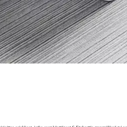
lmistettu Ruotsissa elintarvikehyväksytystä polypropeenimuovista (PP). 