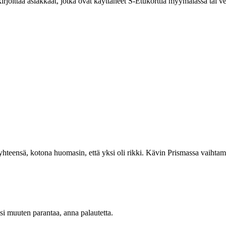
kirjoittaa asiakkaat, jotka ovat käyttäneet S-Etukorttia myymälässä tai 
l yhteensä, kotona huomasin, että yksi oli rikki. Kävin Prismassa vaiht
oisi muuten parantaa, anna palautetta.