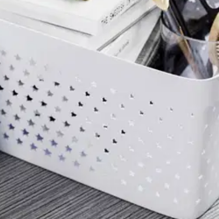
stin pakettiautomaattiin tai palvelupisteesee
sekä lelut että keittiövälineet. Käytännöllinen A4-koko tyylikkääseen t