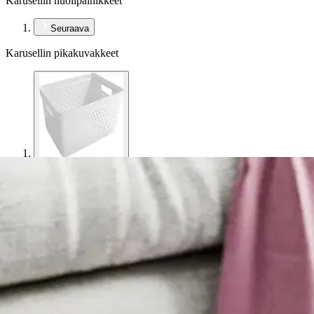
Karusellin nuolipainikkeet
Seuraava
Karusellin pikakuvakkeet
Nordiska
Nordiska Plast säilytyskori Star