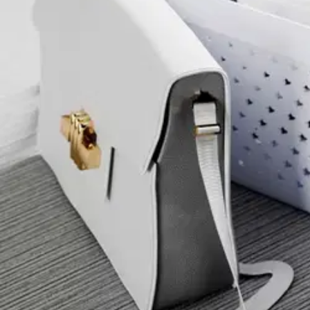
Ilmainen
Kotiin tai noutopisteeseen
Alk. 0 €
Siirry valitsemaan myymälä
Ilmainen toimitus yli 100 €:n tilauksille Po
Etu ei koske Suuri‑lisäpalvelulla toimitettavia tuotteita.
Tarkista myymäläsaatavuus
Tuotekuvaus
Store It® Star basket 13L on sarjan keskikokoinen kori, johon mahtuu 