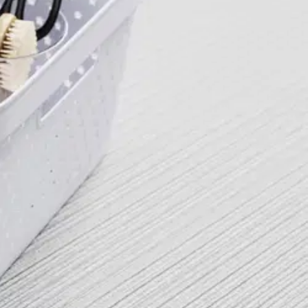
n!
oimistosäilytykseen. Käytä sitä vaikka sanomalehtikorina tai