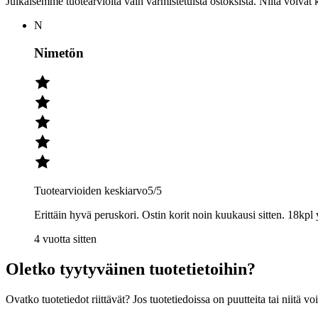
Julkaisemme tuotearvioita vain varmistetuista ostoksista. Niitä voivat 
N
Nimetön
Tuotearvioiden keskiarvo
5
/5
Erittäin hyvä peruskori. Ostin korit noin kuukausi sitten. 18kp
4 vuotta sitten
Oletko tyytyväinen tuotetietoihin?
Ovatko tuotetiedot riittävät? Jos tuotetiedoissa on puutteita tai niitä v