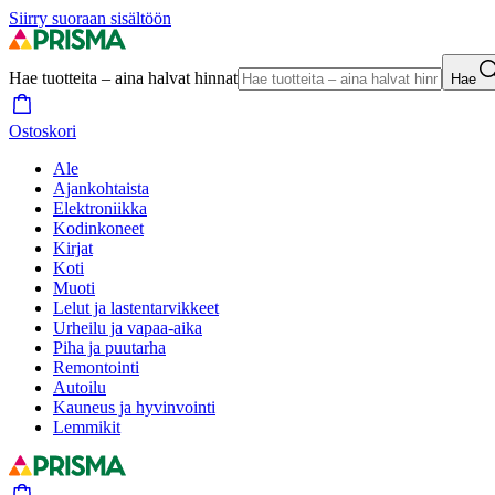
Siirry suoraan sisältöön
Hae tuotteita – aina halvat hinnat
Hae
Ostoskori
Ale
Ajankohtaista
Elektroniikka
Kodinkoneet
Kirjat
Koti
Muoti
Lelut ja lastentarvikkeet
Urheilu ja vapaa-aika
Piha ja puutarha
Remontointi
Autoilu
Kauneus ja hyvinvointi
Lemmikit