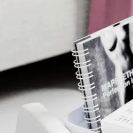
Tuotearvioiden keskiarvo
5
/5
(1)
arvio
4,21 €
Asiakasomistajahinta
Hinta ilman S-Etukorttia:
4,95 €
Verkkokaupan hinta
Valitse toimitustapa
Nouto myymälästä
Toimitus