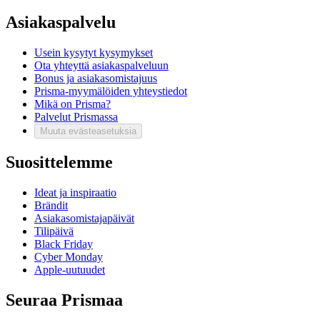
Asiakaspalvelu
Usein kysytyt kysymykset
Ota yhteyttä asiakaspalveluun
Bonus ja asiakasomistajuus
Prisma-myymälöiden yhteystiedot
Mikä on Prisma?
Palvelut Prismassa
Muuta evästeasetuksia
Suosittelemme
Ideat ja inspiraatio
Brändit
Asiakasomistajapäivät
Tilipäivä
Black Friday
Cyber Monday
Apple-uutuudet
Seuraa Prismaa