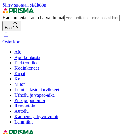
Siirry suoraan sisältöön
Hae tuotteita – aina halvat hinnat
Hae
Ostoskori
Ale
Ajankohtaista
Elektroniikka
Kodinkoneet
Kirjat
Koti
Muoti
Lelut ja lastentarvikkeet
Urheilu ja vapaa-aika
Piha ja puutarha
Remontointi
Autoilu
Kauneus ja hyvinvointi
Lemmikit