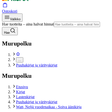
Ostoskori
Valikko
Hae tuotteita – aina halvat hinnat
Hae
Murupolku
…
Puuhakirjat ja värityskirjat
Murupolku
Etusivu
Kirjat
Lastenkirjat
Puuhakirjat ja värityskirjat
Watt, Neljä vuodenaikaa - Soiva äänikirja