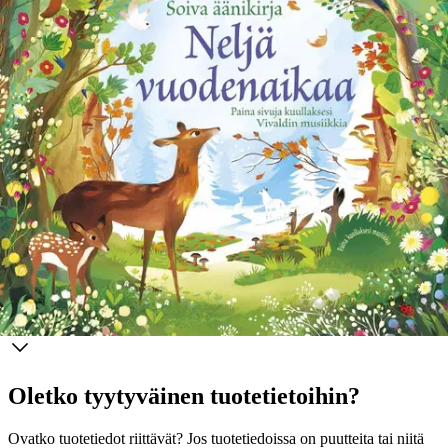
Ei saatavilla
Tuotekuvaus
Pienet lapset nauttivat tutkiessaan vaihtuvia vuodenaikoja samalla,
kun he kuuntelevat Vivaldin rakastettua Neljä vuodenaikaa -teosta.
Kirjassa on paljon löydettäviä asioita ja sormilla seurattavia jälkiä.
Uutuus bestsellersarjaan!
Ominaisuudet
Oletko tyytyväinen tuotetietoihin?
Ovatko tuotetiedot riittävät? Jos tuotetiedoissa on puutteita tai niitä