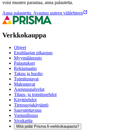
voisi muuten parantaa, anna palautetta.
Anna palautetta
,
Avautuu uuteen välilehteen
Verkkokauppa
Ohjeet
Ensitilaajan pikaopas
Myymälänouto
Palautukset
Reklamaatio
Takuu ja huolto
Toimitustavat
Maksutavat
Asennuspalvelut
Tilaus- ja toimitusehdot
Käyttöehdot
Tietosuojakäytäntö
Saavutettavuus
Vastuullisuus
Sivukartta
Mitä pidät Prisma.fi-verkkokaupasta?