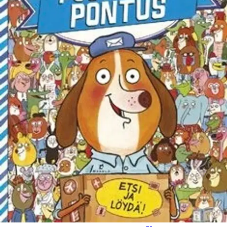
Tuotekuvaus
Postikoira Pontus on kaupungin paras postinjakaja, mutta se
tarvitsee apua. Tämä kirja on täynnä hauskoja yksityiskohtia. Pieni
lukija viihtyy sen parissa tuntikausia, kun saa etsiä pakettien
vastaanottajia ja kuviin piilotettuja asioita.
Ominaisuudet
Oletko tyytyväinen tuotetietoihin?
Ovatko tuotetiedot riittävät? Jos tuotetiedoissa on puutteita tai niitä
voisi muuten parantaa, anna palautetta.