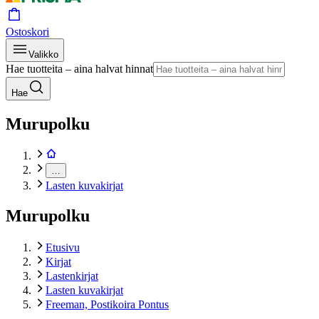
Ostoskori
Valikko
Hae tuotteita – aina halvat hinnat
Hae
Murupolku
…
Lasten kuvakirjat
Murupolku
Etusivu
Kirjat
Lastenkirjat
Lasten kuvakirjat
Freeman, Postikoira Pontus