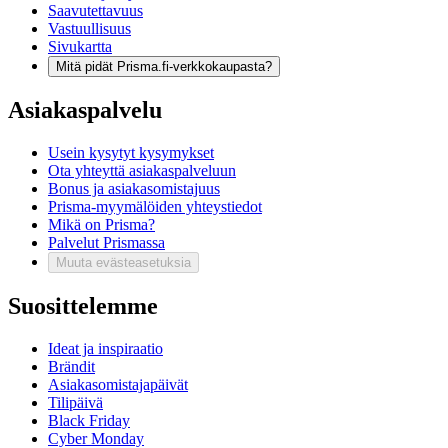
Saavutettavuus
Vastuullisuus
Sivukartta
Mitä pidät Prisma.fi-verkkokaupasta?
Asiakaspalvelu
Usein kysytyt kysymykset
Ota yhteyttä asiakaspalveluun
Bonus ja asiakasomistajuus
Prisma-myymälöiden yhteystiedot
Mikä on Prisma?
Palvelut Prismassa
Muuta evästeasetuksia
Suosittelemme
Ideat ja inspiraatio
Brändit
Asiakasomistajapäivät
Tilipäivä
Black Friday
Cyber Monday