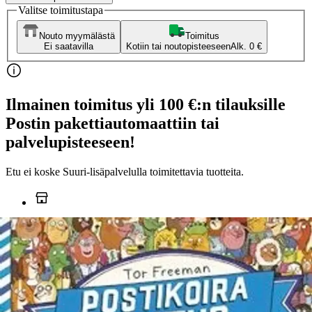
Valitse toimitustapa
Nouto myymälästä
Toimitus
Ei saatavilla
Kotiin tai noutopisteeseen
Alk. 0 €
Ilmainen toimitus yli 100 €:n tilauksille
Postin pakettiautomaattiin tai
palvelupisteeseen!
Etu ei koske Suuri‑lisäpalvelulla toimitettavia tuotteita.
Tarkista myymäläsaatavuus
Ei saatavilla