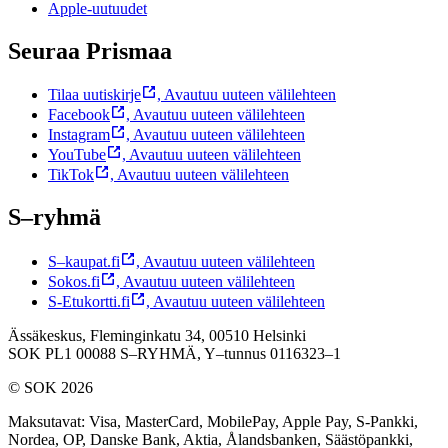
Apple-uutuudet
Seuraa Prismaa
Tilaa uutiskirje
,
Avautuu uuteen välilehteen
Facebook
,
Avautuu uuteen välilehteen
Instagram
,
Avautuu uuteen välilehteen
YouTube
,
Avautuu uuteen välilehteen
TikTok
,
Avautuu uuteen välilehteen
S–ryhmä
S–kaupat.fi
,
Avautuu uuteen välilehteen
Sokos.fi
,
Avautuu uuteen välilehteen
S-Etukortti.fi
,
Avautuu uuteen välilehteen
Ässäkeskus, Fleminginkatu 34, 00510 Helsinki
SOK PL1 00088 S–RYHMÄ,
Y–tunnus 0116323–1
© SOK 2026
Maksutavat
:
Visa, MasterCard, MobilePay, Apple Pay, S-Pankki,
Nordea, OP, Danske Bank, Aktia, Ålandsbanken, Säästöpankki,