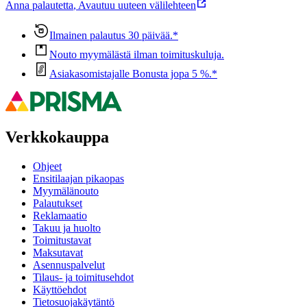
Anna palautetta
,
Avautuu uuteen välilehteen
Ilmainen palautus 30 päivää.*
Nouto myymälästä ilman toimituskuluja.
Asiakasomistajalle Bonusta jopa 5 %.*
Verkkokauppa
Ohjeet
Ensitilaajan pikaopas
Myymälänouto
Palautukset
Reklamaatio
Takuu ja huolto
Toimitustavat
Maksutavat
Asennuspalvelut
Tilaus- ja toimitusehdot
Käyttöehdot
Tietosuojakäytäntö