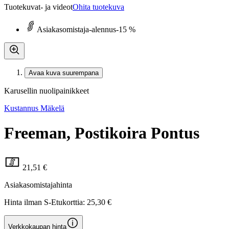
Tuotekuvat- ja videot
Ohita tuotekuva
Asiakasomistaja-alennus
-15 %
Avaa kuva suurempana
Karusellin nuolipainikkeet
Kustannus Mäkelä
Freeman, Postikoira Pontus
21,51 €
Asiakasomistajahinta
Hinta ilman S-Etukorttia:
25,30 €
Verkkokaupan hinta