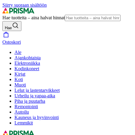
Siirry suoraan sisältöön
Hae tuotteita – aina halvat hinnat
Hae
Ostoskori
Ale
Ajankohtaista
Elektroniikka
Kodinkoneet
Kirjat
Koti
Muoti
Lelut ja lastentarvikkeet
Urheilu ja vapaa-aika
Piha ja puutarha
Remontointi
Autoilu
Kauneus ja hyvinvointi
Lemmikit