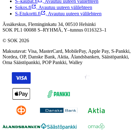
S–kaupat.fi
,
Avautuu uuteen välilehteen
Sokos.fi
,
Avautuu uuteen välilehteen
S-Etukortti.fi
,
Avautuu uuteen välilehteen
Ässäkeskus, Fleminginkatu 34, 00510 Helsinki
SOK PL1 00088 S–RYHMÄ,
Y–tunnus 0116323–1
© SOK 2026
Maksutavat
:
Visa, MasterCard, MobilePay, Apple Pay, S-Pankki,
Nordea, OP, Danske Bank, Aktia, Ålandsbanken, Säästöpankki,
Oma Säästöpankki, POP Pankki, Walley