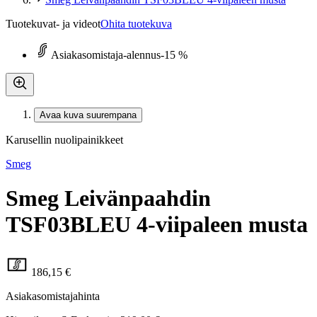
Tuotekuvat- ja videot
Ohita tuotekuva
Asiakasomistaja-alennus
-15 %
Avaa kuva suurempana
Karusellin nuolipainikkeet
Smeg
Smeg Leivänpaahdin
TSF03BLEU 4-viipaleen musta
186,15 €
Asiakasomistajahinta