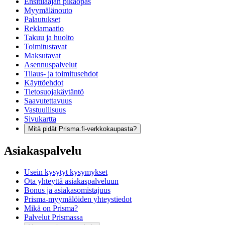
Ensitilaajan pikaopas
Myymälänouto
Palautukset
Reklamaatio
Takuu ja huolto
Toimitustavat
Maksutavat
Asennuspalvelut
Tilaus- ja toimitusehdot
Käyttöehdot
Tietosuojakäytäntö
Saavutettavuus
Vastuullisuus
Sivukartta
Mitä pidät Prisma.fi-verkkokaupasta?
Asiakaspalvelu
Usein kysytyt kysymykset
Ota yhteyttä asiakaspalveluun
Bonus ja asiakasomistajuus
Prisma-myymälöiden yhteystiedot
Mikä on Prisma?
Palvelut Prismassa