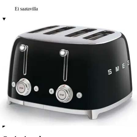
Ei saatavilla
Tuotekuvaus
Smeg leivänpaahtimet ovat upeaa retrotyyliä, jossa on tilaa neljälle
viipaleelle kahdella eri painikkeella. Ne on valmistettu kauniisti
lakatusta teräksestä ja niissä on erittäin laajat aukot, jotka sopivat
erinomaisesti paksulle leivälle ja sämpylöille. Muita ominaisuuksia
ovat kuusi paahtotasoa, neljä toimintoa (sulatus, lämmitys,
pysäytyspainike ja bagel-asetus). Irrotettava ruostumattomasta
teräksestä valmistettu murualusta.
Sisäänrakennettu paikka johdolle
pitää pöydän puhtaana ja siistinä, kun pohjan kumitiivisteet
varmistavat, että paahdin pysyy tukevasti paikoillaan.
Leivänpaahdin on saatavana kahdeksassa eri värissä.
Näytä lisää
tuotekuvausta