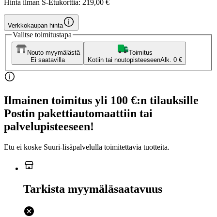
Hinta ilman S-Etukorttia:
219,00 €
Verkkokaupan hinta
Valitse toimitustapa
Nouto myymälästä
Toimitus
Ei saatavilla
Kotiin tai noutopisteeseen
Alk. 0 €
Ilmainen toimitus yli 100 €:n tilauksille
Postin pakettiautomaattiin tai
palvelupisteeseen!
Etu ei koske Suuri‑lisäpalvelulla toimitettavia tuotteita.
Tarkista myymäläsaatavuus