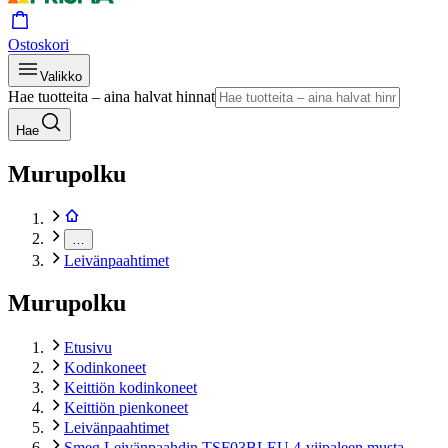
Ostoskori
Valikko
Hae tuotteita – aina halvat hinnat
Hae
Murupolku
…
Leivänpaahtimet
Murupolku
Etusivu
Kodinkoneet
Keittiön kodinkoneet
Keittiön pienkoneet
Leivänpaahtimet
Smeg Leivänpaahdin TSF03BLEU 4-viipaleen musta