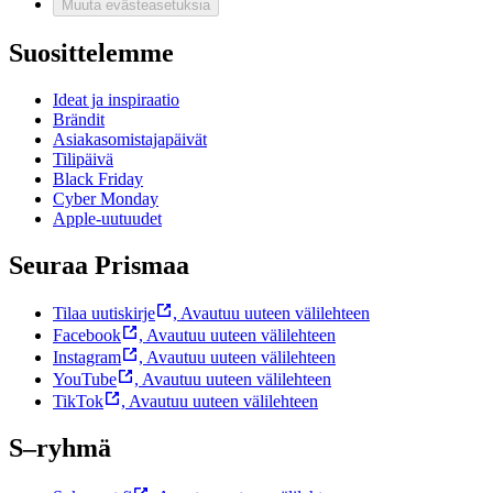
Muuta evästeasetuksia
Suosittelemme
Ideat ja inspiraatio
Brändit
Asiakasomistajapäivät
Tilipäivä
Black Friday
Cyber Monday
Apple-uutuudet
Seuraa Prismaa
Tilaa uutiskirje
,
Avautuu uuteen välilehteen
Facebook
,
Avautuu uuteen välilehteen
Instagram
,
Avautuu uuteen välilehteen
YouTube
,
Avautuu uuteen välilehteen
TikTok
,
Avautuu uuteen välilehteen
S–ryhmä