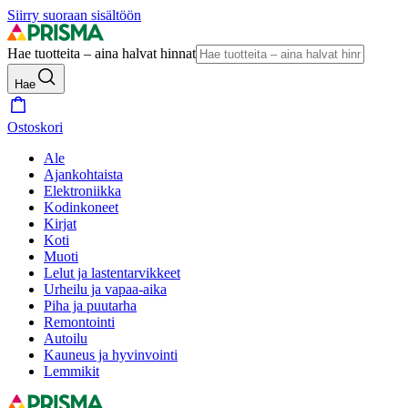
Siirry suoraan sisältöön
Hae tuotteita – aina halvat hinnat
Hae
Ostoskori
Ale
Ajankohtaista
Elektroniikka
Kodinkoneet
Kirjat
Koti
Muoti
Lelut ja lastentarvikkeet
Urheilu ja vapaa-aika
Piha ja puutarha
Remontointi
Autoilu
Kauneus ja hyvinvointi
Lemmikit