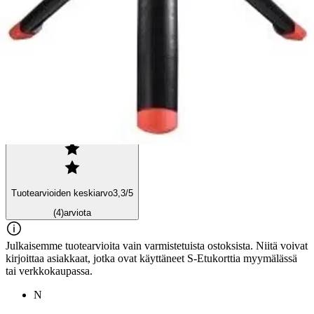
Arviot
Tuotearvioiden keskiarvo
3,3
/5
(4)
arviota
Julkaisemme tuotearvioita vain varmistetuista ostoksista. Niitä voivat
kirjoittaa asiakkaat, jotka ovat käyttäneet S-Etukorttia myymälässä
tai verkkokaupassa.
N