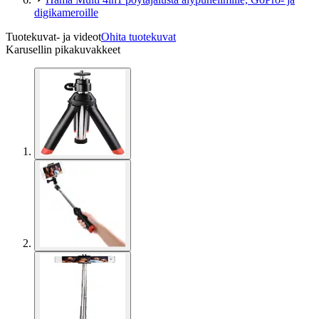
digikameroille
Tuotekuvat- ja videot
Ohita tuotekuvat
Karusellin pikakuvakkeet