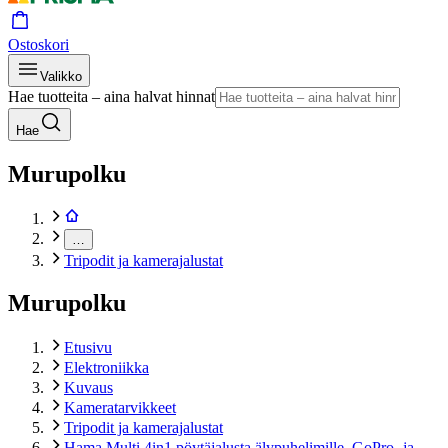
Ostoskori
Valikko
Hae tuotteita – aina halvat hinnat
Hae
Murupolku
…
Tripodit ja kamerajalustat
Murupolku
Etusivu
Elektroniikka
Kuvaus
Kameratarvikkeet
Tripodit ja kamerajalustat
Hama Multi 4in1 pöytäjalusta älypuhelimille, GoPro- ja