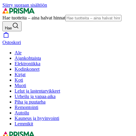
Siirry suoraan sisältöön
Hae tuotteita – aina halvat hinnat
Hae
Ostoskori
Ale
Ajankohtaista
Elektroniikka
Kodinkoneet
Kirjat
Koti
Muoti
Lelut ja lastentarvikkeet
Urheilu ja vapaa-aika
Piha ja puutarha
Remontointi
Autoilu
Kauneus ja hyvinvointi
Lemmikit