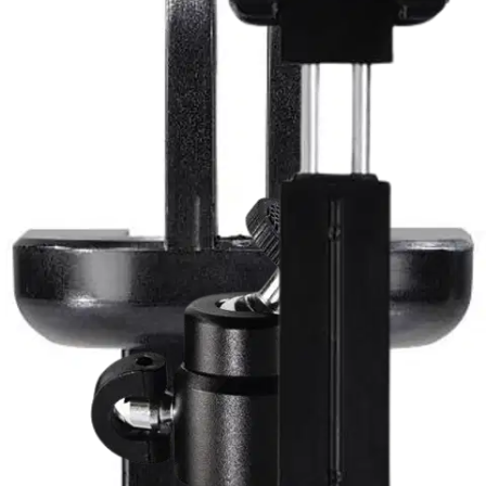
Hama
Hama Multi 4in1 pöytäjalusta
älypuhelimille, GoPro- ja
digikameroille
Tuotearvioiden keskiarvo
3,3
/5
(4)
arviota