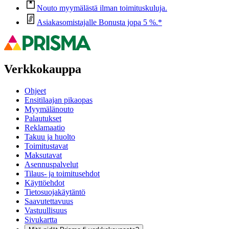
Nouto myymälästä ilman toimituskuluja.
Asiakasomistajalle Bonusta jopa 5 %.*
Verkkokauppa
Ohjeet
Ensitilaajan pikaopas
Myymälänouto
Palautukset
Reklamaatio
Takuu ja huolto
Toimitustavat
Maksutavat
Asennuspalvelut
Tilaus- ja toimitusehdot
Käyttöehdot
Tietosuojakäytäntö
Saavutettavuus
Vastuullisuus
Sivukartta