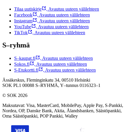
Tilaa uutiskirje
,
Avautuu uuteen välilehteen
Facebook
,
Avautuu uuteen välilehteen
Instagram
,
Avautuu uuteen välilehteen
YouTube
,
Avautuu uuteen välilehteen
TikTok
,
Avautuu uuteen välilehteen
S–ryhmä
S–kaupat.fi
,
Avautuu uuteen välilehteen
Sokos.fi
,
Avautuu uuteen välilehteen
S-Etukortti.fi
,
Avautuu uuteen välilehteen
Ässäkeskus, Fleminginkatu 34, 00510 Helsinki
SOK PL1 00088 S–RYHMÄ,
Y–tunnus 0116323–1
© SOK 2026
Maksutavat
:
Visa, MasterCard, MobilePay, Apple Pay, S-Pankki,
Nordea, OP, Danske Bank, Aktia, Ålandsbanken, Säästöpankki,
Oma Säästöpankki, POP Pankki, Walley