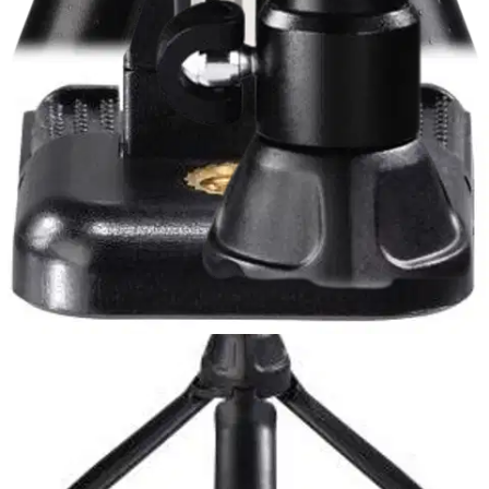
Tarkista myymäläsaatavuus
Tuotekuvaus
Monitoiminen 4in1 jalusta älypuhelimelle, GoPro- ja digikameroille.
Teleskooppivarren ansiosta sopii erinomaisesti toiminta- ja selfie-
kuvaamiseen, konsertti- ja tapahtumataltiointiin jne. Sopii
älypuhelimille, jotka ovat leveydeltään 5,5 - 7,8 cm.
Ominaisuudet