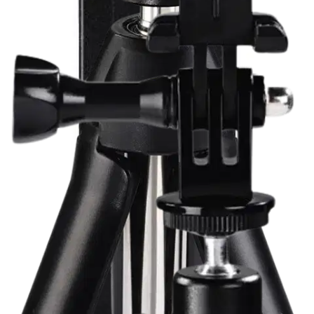
25,46 €
Asiakasomistajahinta
Hinta ilman S-Etukorttia:
29,95 €
Verkkokaupan hinta
Valitse toimitustapa
Nouto myymälästä
Toimitus
Ilmainen
Kotiin tai noutopisteeseen
Alk. 0 €
Siirry valitsemaan myymälä
Ilmainen toimitus yli 100 €:n tilauksille
Postin pakettiautomaattiin tai
palvelupisteeseen!
Etu ei koske Suuri‑lisäpalvelulla toimitettavia tuotteita.