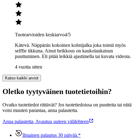
Tuotearvioiden keskiarvo
4
/5
Kätevä. Näppärän kokoinen kolmijalka joka toimii myös
selffie tikkuna. Ainut heikkous on kaukolaukaisun
puuttuminen. Eli pitää leikkiä ajastimella tai kuvata videota.
4 vuotta sitten
Katso kaikki arviot
Oletko tyytyväinen tuotetietoihin?
Ovatko tuotetiedot riittävät? Jos tuotetiedoissa on puutteita tai niitä
voisi muuten parantaa, anna palautetta.
Anna palautetta
,
Avautuu uuteen välilehteen
Ilmainen palautus 30 päivää.*