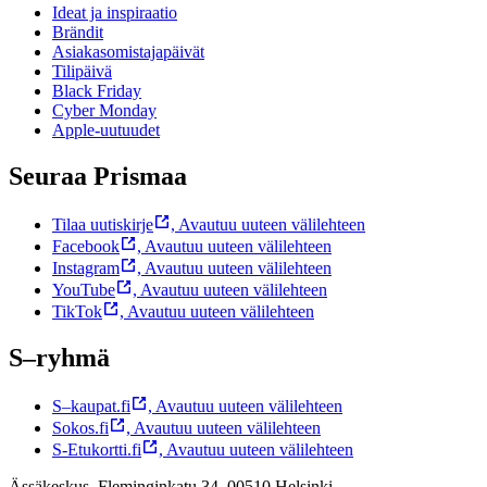
Ideat ja inspiraatio
Brändit
Asiakasomistajapäivät
Tilipäivä
Black Friday
Cyber Monday
Apple-uutuudet
Seuraa Prismaa
Tilaa uutiskirje
,
Avautuu uuteen välilehteen
Facebook
,
Avautuu uuteen välilehteen
Instagram
,
Avautuu uuteen välilehteen
YouTube
,
Avautuu uuteen välilehteen
TikTok
,
Avautuu uuteen välilehteen
S–ryhmä
S–kaupat.fi
,
Avautuu uuteen välilehteen
Sokos.fi
,
Avautuu uuteen välilehteen
S-Etukortti.fi
,
Avautuu uuteen välilehteen
Ässäkeskus, Fleminginkatu 34, 00510 Helsinki