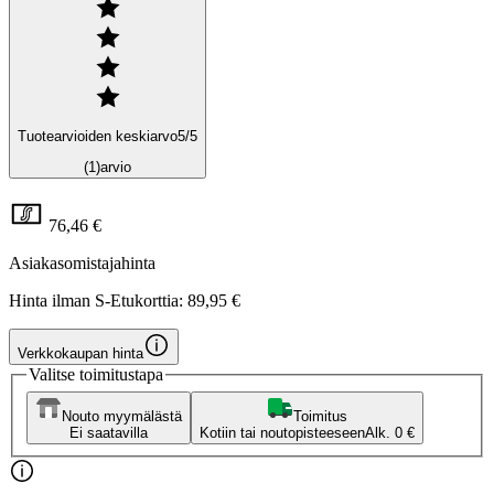
Tuotearvioiden keskiarvo
5
/5
(1)
arvio
76,46 €
Asiakasomistajahinta
Hinta ilman S-Etukorttia:
89,95 €
Verkkokaupan hinta
Valitse toimitustapa
Nouto myymälästä
Toimitus
Ei saatavilla
Kotiin tai noutopisteeseen
Alk. 0 €