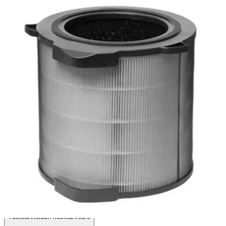
Pure A9 suodattimet on varustettu älytunnisteella, joka mittaa jäljellä
olevaa käyttöikää käyttöajan ja ilmanlaadun mukaan. Voit siis
huolettaa vaihdella suodattimia kausittain. Mobiilisovelluksesta näet
suodattimen jäljellä olevan käyttöiän prosentteina.
Ominaisuudet
Arviot
Tuotearvioiden keskiarvo
5
/5