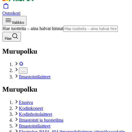
Ostoskori
Valikko
Hae tuotteita – aina halvat hinnat
Hae
Murupolku
…
Ilmastointilaitteet
Murupolku
Etusivu
Kodinkoneet
Kodinhoitolaitteet
Ilmastointi ja huoneilma
Ilmastointilaitteet
Electrolux PA91-404 ilmanpuhdistimen siitepölysuodatin