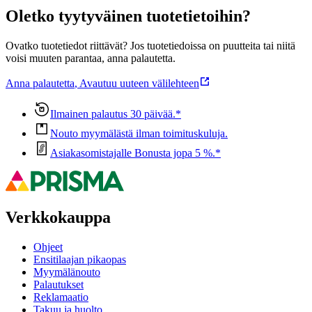
Oletko tyytyväinen tuotetietoihin?
Ovatko tuotetiedot riittävät? Jos tuotetiedoissa on puutteita tai niitä
voisi muuten parantaa, anna palautetta.
Anna palautetta
,
Avautuu uuteen välilehteen
Ilmainen palautus 30 päivää.*
Nouto myymälästä ilman toimituskuluja.
Asiakasomistajalle Bonusta jopa 5 %.*
Verkkokauppa
Ohjeet
Ensitilaajan pikaopas
Myymälänouto
Palautukset
Reklamaatio
Takuu ja huolto