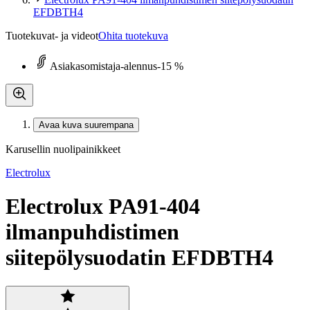
EFDBTH4
Tuotekuvat- ja videot
Ohita tuotekuva
Asiakasomistaja-alennus
-15 %
Avaa kuva suurempana
Karusellin nuolipainikkeet
Electrolux
Electrolux PA91-404
ilmanpuhdistimen
siitepölysuodatin EFDBTH4