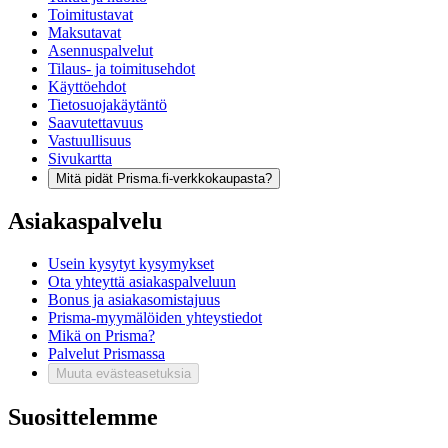
Toimitustavat
Maksutavat
Asennuspalvelut
Tilaus- ja toimitusehdot
Käyttöehdot
Tietosuojakäytäntö
Saavutettavuus
Vastuullisuus
Sivukartta
Mitä pidät Prisma.fi-verkkokaupasta?
Asiakaspalvelu
Usein kysytyt kysymykset
Ota yhteyttä asiakaspalveluun
Bonus ja asiakasomistajuus
Prisma-myymälöiden yhteystiedot
Mikä on Prisma?
Palvelut Prismassa
Muuta evästeasetuksia
Suosittelemme