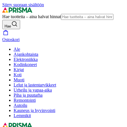
Siirry suoraan sisältöön
Hae tuotteita – aina halvat hinnat
Hae
Ostoskori
Ale
Ajankohtaista
Elektroniikka
Kodinkoneet
Kirjat
Koti
Muoti
Lelut ja lastentarvikkeet
Urheilu ja vapaa-aika
Piha ja puutarha
Remontointi
Autoilu
Kauneus ja hyvinvointi
Lemmikit