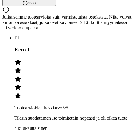
(1)
arvio
Julkaisemme tuotearvioita vain varmistetuista ostoksista. Niitä voivat
kirjoittaa asiakkaat, jotka ovat käyttäneet S-Etukorttia myymälässä
tai verkkokaupassa.
EL
Eero L
Tuotearvioiden keskiarvo
5
/5
Tilasin suodattimen ,se toimitettiin nopeasti ja oli oikea tuote
4 kuukautta sitten