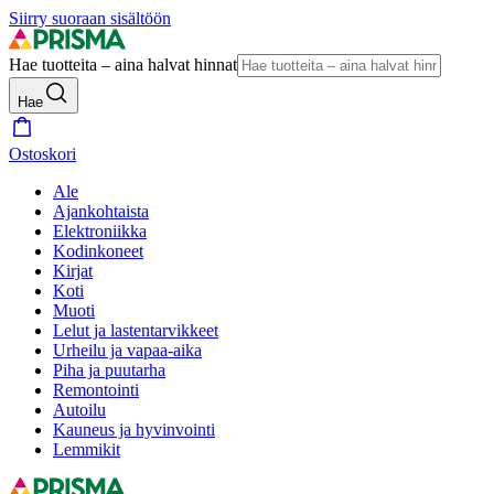
Siirry suoraan sisältöön
Hae tuotteita – aina halvat hinnat
Hae
Ostoskori
Ale
Ajankohtaista
Elektroniikka
Kodinkoneet
Kirjat
Koti
Muoti
Lelut ja lastentarvikkeet
Urheilu ja vapaa-aika
Piha ja puutarha
Remontointi
Autoilu
Kauneus ja hyvinvointi
Lemmikit