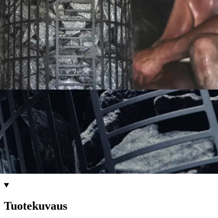
Nouto myymälästä
Toimitus
Ilmainen
Kotiin tai noutopisteeseen
Alk. 0 €
Siirry valitsemaan myymälä
Ilmainen toimitus yli 100 €:n tilauksille
Postin pakettiautomaattiin tai
palvelupisteeseen!
Etu ei koske Suuri‑lisäpalvelulla toimitettavia tuotteita.
Tarkista myymäläsaatavuus
Tuotekuvaus