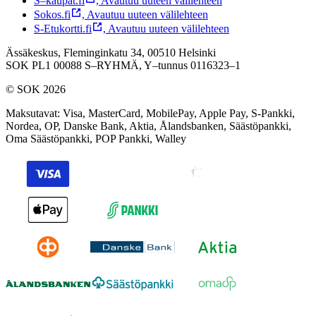
S–kaupat.fi
,
Avautuu uuteen välilehteen
Sokos.fi
,
Avautuu uuteen välilehteen
S-Etukortti.fi
,
Avautuu uuteen välilehteen
Ässäkeskus, Fleminginkatu 34, 00510 Helsinki
SOK PL1 00088 S–RYHMÄ,
Y–tunnus 0116323–1
© SOK 2026
Maksutavat
:
Visa, MasterCard, MobilePay, Apple Pay, S-Pankki,
Nordea, OP, Danske Bank, Aktia, Ålandsbanken, Säästöpankki,
Oma Säästöpankki, POP Pankki, Walley