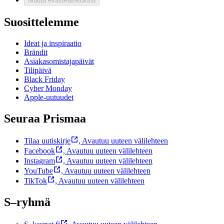
Muuta evästeasetuksia
Suosittelemme
Ideat ja inspiraatio
Brändit
Asiakasomistajapäivät
Tilipäivä
Black Friday
Cyber Monday
Apple-uutuudet
Seuraa Prismaa
Tilaa uutiskirje
,
Avautuu uuteen välilehteen
Facebook
,
Avautuu uuteen välilehteen
Instagram
,
Avautuu uuteen välilehteen
YouTube
,
Avautuu uuteen välilehteen
TikTok
,
Avautuu uuteen välilehteen
S–ryhmä