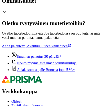
Ominaisuudet
Oletko tyytyväinen tuotetietoihin?
Ovatko tuotetiedot riittävät? Jos tuotetiedoissa on puutteita tai niitä
voisi muuten parantaa, anna palautetta.
Anna palautetta
,
Avautuu uuteen välilehteen
Ilmainen palautus 30 päivää.*
Nouto myymälästä ilman toimituskuluja.
Asiakasomistajalle Bonusta jopa 5 %.*
Verkkokauppa
Ohjeet
Ensitilaajan pikaopas