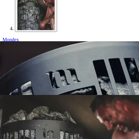
Mondex
Mondex Tahko M 6,6 kW
musta pilarikiuas
356,25 €
Asiakasomistajahinta
Hinta ilman S-Etukorttia:
375,00 €
Verkkokaupan hinta
Valitse toimitustapa