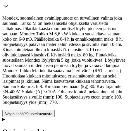
Mondex, suomalainen avainlipputuote on turvallinen valinta joka
saunaan. Tahko M on mekaanisella ohjauksella varustettu
lattiakiuas. Pilarikiukaasta monipuoliset löylyt pieneen ja isoon
saunaan. Mondex Tahko M 6,6 kW kiukaan suositeltava saunan
koko on 6-9 m3. Päälläoloaika 0-4 h ja ennakkoajastin maks. 8 h.
Suojaetäisyys palavaan materiaaliin edessä ja sivuilla vain 10 cm.
Kiuas toimitetaan ilman kiuaskiviä. (suositus 5-10 cm
oliviinidiapaasi kiuaskivi) Kivimäärä maks. 80 kg.
Pintakiviksi
suositellaan Mondex löylykiviä 5 kg, jotka vuolukiveä. Löylykivet
tuovat saunaan uudenlaisen pehmeän löylyn ja varaavat lämpöä.
Mondex Tahko M-kiukaita saatavana 2 eri väriä. (RST ja musta)
Huomioikaa kiukaan mitoituksessa eristämättömät pinnat sekä
lasipinnat ja ikkunat. Nämä kasvattavat kiukaan tehontarvetta.
Saunan koko m3: 6-9. Kiukaan kivimäärä (kg) 80. Käyttöjännite:
3N-400V. Sulake (A) 3x10A. Ohjaus: kiinteä mekaaninen ohjain.
Suojaetäisyys sivuille (mm): 100. Suojaetäisyys eteen (mm): 100.
Suojaetäisyys ylös (mm): 770.
Näytä lisää
tuotekuvausta