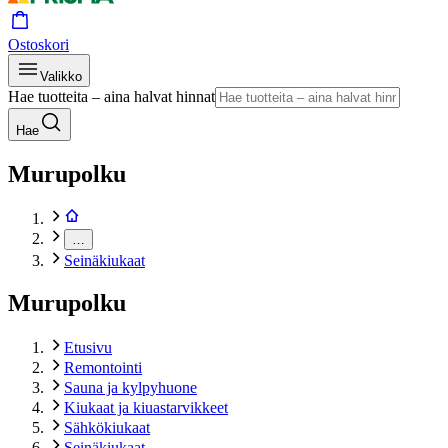
Ostoskori
Valikko
Hae tuotteita – aina halvat hinnat
Hae
Murupolku
…
Seinäkiukaat
Murupolku
Etusivu
Remontointi
Sauna ja kylpyhuone
Kiukaat ja kiuastarvikkeet
Sähkökiukaat
Seinäkiukaat