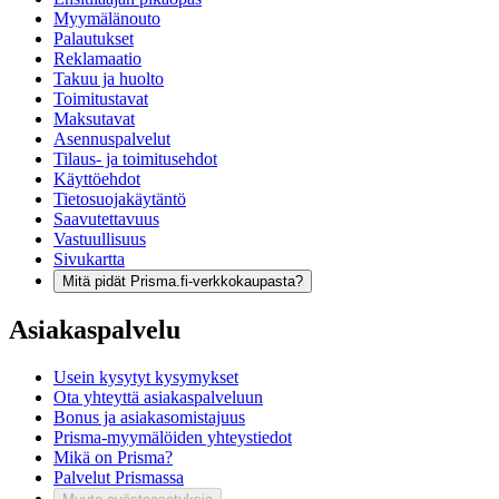
Myymälänouto
Palautukset
Reklamaatio
Takuu ja huolto
Toimitustavat
Maksutavat
Asennuspalvelut
Tilaus- ja toimitusehdot
Käyttöehdot
Tietosuojakäytäntö
Saavutettavuus
Vastuullisuus
Sivukartta
Mitä pidät Prisma.fi-verkkokaupasta?
Asiakaspalvelu
Usein kysytyt kysymykset
Ota yhteyttä asiakaspalveluun
Bonus ja asiakasomistajuus
Prisma-myymälöiden yhteystiedot
Mikä on Prisma?
Palvelut Prismassa