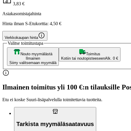
3,83 €
Asiakasomistajahinta
Hinta ilman S-Etukorttia:
4,50 €
Verkkokaupan hinta
Valitse toimitustapa
Nouto myymälästä
Toimitus
Ilmainen
Kotiin tai noutopisteeseen
Alk. 0 €
Siirry valitsemaan myymälä
Ilmainen toimitus yli 100 €:n tilauksille Po
Etu ei koske Suuri‑lisäpalvelulla toimitettavia tuotteita.
Tarkista myymäläsaatavuus