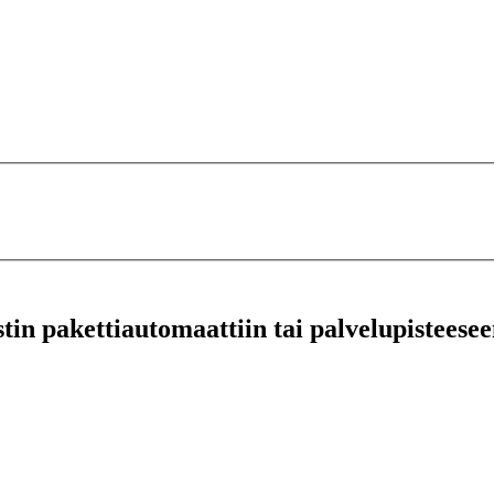
stin pakettiautomaattiin tai palvelupisteesee