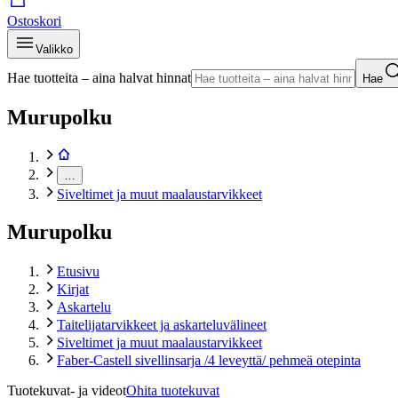
Ostoskori
Valikko
Hae tuotteita – aina halvat hinnat
Hae
Murupolku
…
Siveltimet ja muut maalaustarvikkeet
Murupolku
Etusivu
Kirjat
Askartelu
Taitelijatarvikkeet ja askarteluvälineet
Siveltimet ja muut maalaustarvikkeet
Faber-Castell sivellinsarja /4 leveyttä/ pehmeä otepinta
Tuotekuvat- ja videot
Ohita tuotekuvat