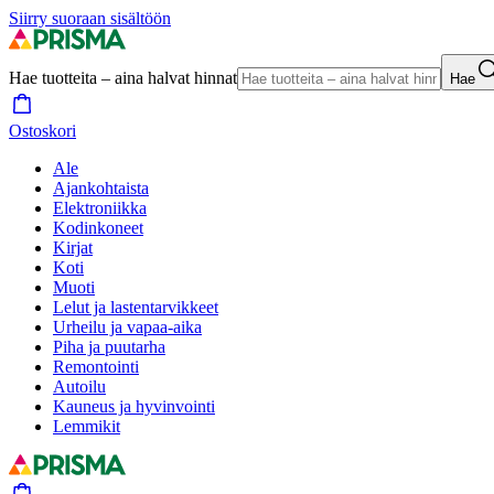
Siirry suoraan sisältöön
Hae tuotteita – aina halvat hinnat
Hae
Ostoskori
Ale
Ajankohtaista
Elektroniikka
Kodinkoneet
Kirjat
Koti
Muoti
Lelut ja lastentarvikkeet
Urheilu ja vapaa-aika
Piha ja puutarha
Remontointi
Autoilu
Kauneus ja hyvinvointi
Lemmikit