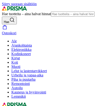
Siirry suoraan sisältöön
Hae tuotteita – aina halvat hinnat
Hae
Ostoskori
Ale
Ajankohtaista
Elektroniikka
Kodinkoneet
Kirjat
Koti
Muoti
Lelut ja lastentarvikkeet
Urheilu ja vapaa-aika
Piha ja puutarha
Remontointi
Autoilu
Kauneus ja hyvinvointi
Lemmikit