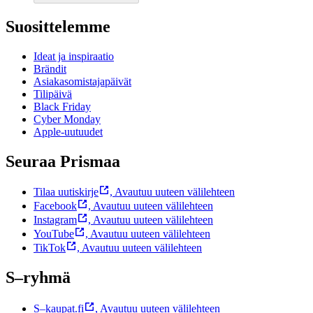
Suosittelemme
Ideat ja inspiraatio
Brändit
Asiakasomistajapäivät
Tilipäivä
Black Friday
Cyber Monday
Apple-uutuudet
Seuraa Prismaa
Tilaa uutiskirje
,
Avautuu uuteen välilehteen
Facebook
,
Avautuu uuteen välilehteen
Instagram
,
Avautuu uuteen välilehteen
YouTube
,
Avautuu uuteen välilehteen
TikTok
,
Avautuu uuteen välilehteen
S–ryhmä
S–kaupat.fi
,
Avautuu uuteen välilehteen