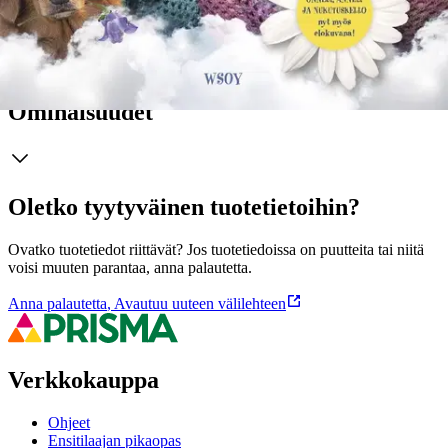
rakastetuimpiin kirjoihinsa.
Näytä lisää
tuotekuvausta
Ominaisuudet
Oletko tyytyväinen tuotetietoihin?
Ovatko tuotetiedot riittävät? Jos tuotetiedoissa on puutteita tai niitä
voisi muuten parantaa, anna palautetta.
Anna palautetta
,
Avautuu uuteen välilehteen
Verkkokauppa
Ohjeet
Ensitilaajan pikaopas