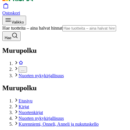
Ostoskori
Valikko
Hae tuotteita – aina halvat hinnat
Hae
Murupolku
…
Nuorten nykykirjallisuus
Murupolku
Etusivu
Kirjat
Nuortenkirjat
Nuorten nykykirjallisuus
Kurenniemi, Onneli, Anneli ja nukutuskello