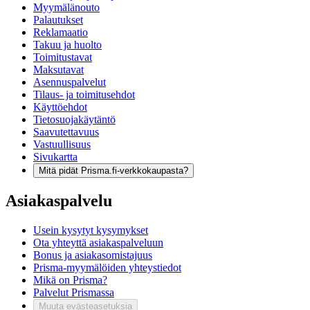
Myymälänouto
Palautukset
Reklamaatio
Takuu ja huolto
Toimitustavat
Maksutavat
Asennuspalvelut
Tilaus- ja toimitusehdot
Käyttöehdot
Tietosuojakäytäntö
Saavutettavuus
Vastuullisuus
Sivukartta
Mitä pidät Prisma.fi-verkkokaupasta?
Asiakaspalvelu
Usein kysytyt kysymykset
Ota yhteyttä asiakaspalveluun
Bonus ja asiakasomistajuus
Prisma-myymälöiden yhteystiedot
Mikä on Prisma?
Palvelut Prismassa
Muuta evästeasetuksia