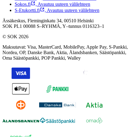
Sokos.fi
,
Avautuu uuteen välilehteen
S-Etukortti.fi
,
Avautuu uuteen välilehteen
Ässäkeskus, Fleminginkatu 34, 00510 Helsinki
SOK PL1 00088 S–RYHMÄ,
Y–tunnus 0116323–1
© SOK 2026
Maksutavat
:
Visa, MasterCard, MobilePay, Apple Pay, S-Pankki,
Nordea, OP, Danske Bank, Aktia, Ålandsbanken, Säästöpankki,
Oma Säästöpankki, POP Pankki, Walley