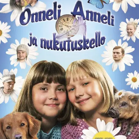
Ei saatavilla
Tuotekuvaus
Lapsilla valta jos olis vaan, hauskaa olis kerrassaan! Onnelin ja
Annelin fantastinen neljäs osa nyt leffakirjana. Onneli ja Anneli
saavat naapureiltaan Tingelstiinalta ja Tangelstiinalta tehtävän:
tyttöjen on pidettävä huolta heidän hajamielisestä keksijäveljestään
Vekotiituksesta. Onneli ja Anneli tutustuvat Vekotiituksen tilan
ihmeellisiin keksintöihin ja joutuvat suureen seikkailuun, kun tila
uhataan purkaa.
Pelastamisoperaatioon tarvitaan tuttuja Ruusukujan
asukkaita - ja jopa vierailu unimaailmaan. Kirjassa on runsas
valokuvaliite upeine leffaotoksineen. Marjatta Kurenniemen
klassikkoteokseen Onneli, Anneli ja nukutuskello (1984) perustuva
elokuva saa ensi-iltansa jouluna 2018. Onneli ja Anneli -elokuvat
ovat olleet huippusuosittuja: kolme aiempaa elokuvaa ovat keränneet
yhteensä yli 617 000 katsojaa. Kirjailija Marjatta Kurenniemen
(1918-2004) tuotanto on hyvin laaja ja monipuolinen. Hän on
kirjoittanut yli kolmekymmentä satukirjaa sekä suomentanut lukuisia
lastenkirjoja. Onneli ja Anneli -saturomaanit kuuluvat hänen