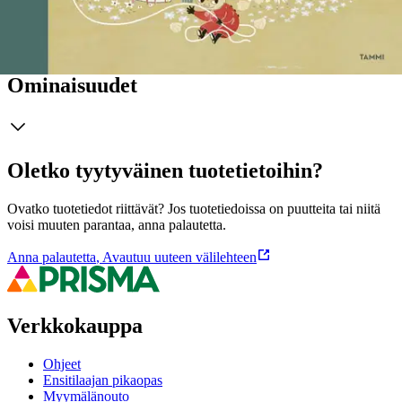
Näytä lisää
tuotekuvausta
Ominaisuudet
Oletko tyytyväinen tuotetietoihin?
Ovatko tuotetiedot riittävät? Jos tuotetiedoissa on puutteita tai niitä
voisi muuten parantaa, anna palautetta.
Anna palautetta
,
Avautuu uuteen välilehteen
Verkkokauppa
Ohjeet
Ensitilaajan pikaopas
Myymälänouto