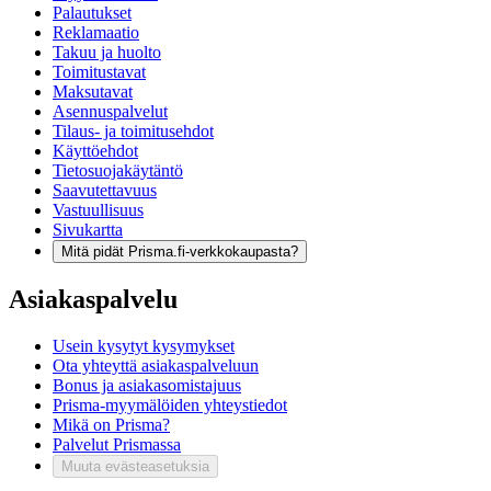
Palautukset
Reklamaatio
Takuu ja huolto
Toimitustavat
Maksutavat
Asennuspalvelut
Tilaus- ja toimitusehdot
Käyttöehdot
Tietosuojakäytäntö
Saavutettavuus
Vastuullisuus
Sivukartta
Mitä pidät Prisma.fi-verkkokaupasta?
Asiakaspalvelu
Usein kysytyt kysymykset
Ota yhteyttä asiakaspalveluun
Bonus ja asiakasomistajuus
Prisma-myymälöiden yhteystiedot
Mikä on Prisma?
Palvelut Prismassa
Muuta evästeasetuksia