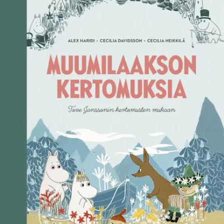
Ei saatavilla
Tuotekuvaus
Kuvitetut kertomukset vievät matkalle Muumilaaksoon. Kolme Tove
Janssonin klassikkotarinoihin perustuvaa muumikertomusta
ilahduttavat koko perhettä ja sopivat erinomaisesti ääneen
luettaviksi. Muumipeikko ja Muumimamma etsivät tuhotulvassa
kadonnutta Muumipappaa ja kotiaan kertomuksessa Matka
Muumilaaksoon.
Kertomus Hattivattien saari puolestaan vie koko
muumiperheen huiman jännittävälle kesäretkelle Seikkailu-
purjeveneellä, ja Muumipeikko ja taikahattu kertoo siitä, miten
Muumilaaksossa alkoi kerran tapahtua aivan epätavallisen
taianomaisia asioita. Tove Janssonin rakastettuihin teoksiin
perustuvan kuvakirjan tarinat ovat kirjoittaneet ruotsalaiskirjailijat
Alex Haridi ja Cecilia Davidsson. Kirjan hurmaavan kuvituksen on
tehnyt Cecilia Heikkilä.