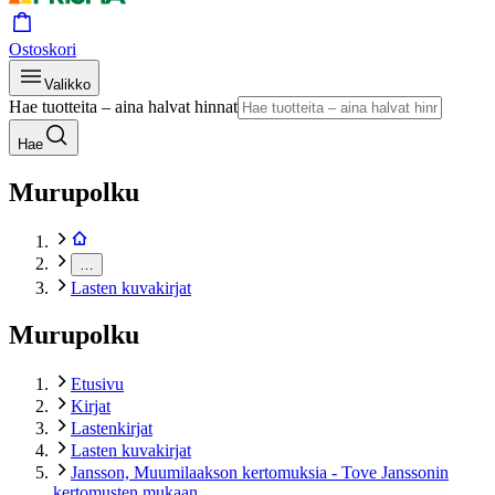
Ostoskori
Valikko
Hae tuotteita – aina halvat hinnat
Hae
Murupolku
…
Lasten kuvakirjat
Murupolku
Etusivu
Kirjat
Lastenkirjat
Lasten kuvakirjat
Jansson, Muumilaakson kertomuksia - Tove Janssonin
kertomusten mukaan