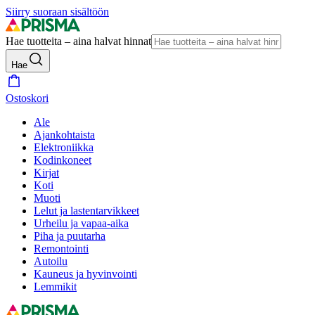
Siirry suoraan sisältöön
Hae tuotteita – aina halvat hinnat
Hae
Ostoskori
Ale
Ajankohtaista
Elektroniikka
Kodinkoneet
Kirjat
Koti
Muoti
Lelut ja lastentarvikkeet
Urheilu ja vapaa-aika
Piha ja puutarha
Remontointi
Autoilu
Kauneus ja hyvinvointi
Lemmikit