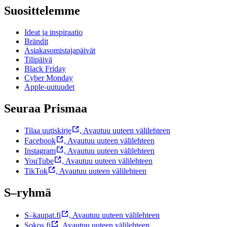
Suosittelemme
Ideat ja inspiraatio
Brändit
Asiakasomistajapäivät
Tilipäivä
Black Friday
Cyber Monday
Apple-uutuudet
Seuraa Prismaa
Tilaa uutiskirje
,
Avautuu uuteen välilehteen
Facebook
,
Avautuu uuteen välilehteen
Instagram
,
Avautuu uuteen välilehteen
YouTube
,
Avautuu uuteen välilehteen
TikTok
,
Avautuu uuteen välilehteen
S–ryhmä
S–kaupat.fi
,
Avautuu uuteen välilehteen
Sokos.fi
,
Avautuu uuteen välilehteen