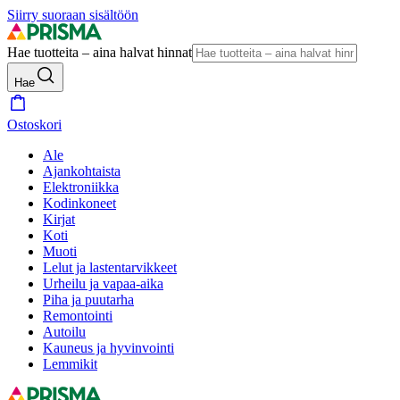
Siirry suoraan sisältöön
Hae tuotteita – aina halvat hinnat
Hae
Ostoskori
Ale
Ajankohtaista
Elektroniikka
Kodinkoneet
Kirjat
Koti
Muoti
Lelut ja lastentarvikkeet
Urheilu ja vapaa-aika
Piha ja puutarha
Remontointi
Autoilu
Kauneus ja hyvinvointi
Lemmikit