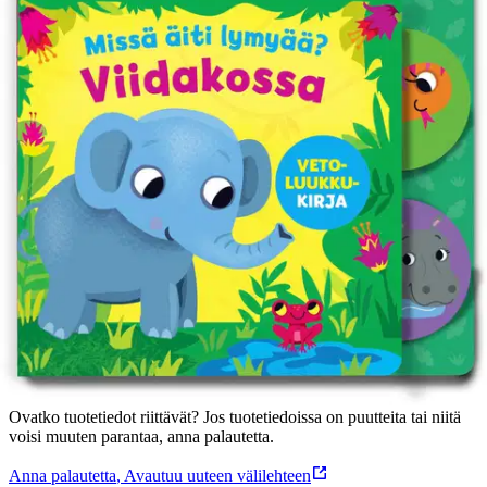
Tuotekuvaus
Viidakossa on kaikenlaisia eläimiä. Pieni elefantti törmää leijonaan,
apinaan, Papukaijaan, virtahepoon ja moneen muuhun eläimeeen
ennen kuin äiti vihdoin löytyy. Kirjassa on hauskat vetoläpät!
Ominaisuudet
Oletko tyytyväinen tuotetietoihin?
Ovatko tuotetiedot riittävät? Jos tuotetiedoissa on puutteita tai niitä
voisi muuten parantaa, anna palautetta.
Anna palautetta
,
Avautuu uuteen välilehteen