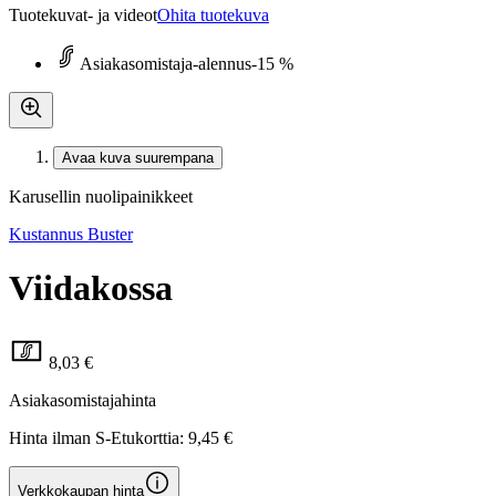
Tuotekuvat- ja videot
Ohita tuotekuva
Asiakasomistaja-alennus
-15 %
Avaa kuva suurempana
Karusellin nuolipainikkeet
Kustannus Buster
Viidakossa
8,03 €
Asiakasomistajahinta
Hinta ilman S-Etukorttia:
9,45 €
Verkkokaupan hinta