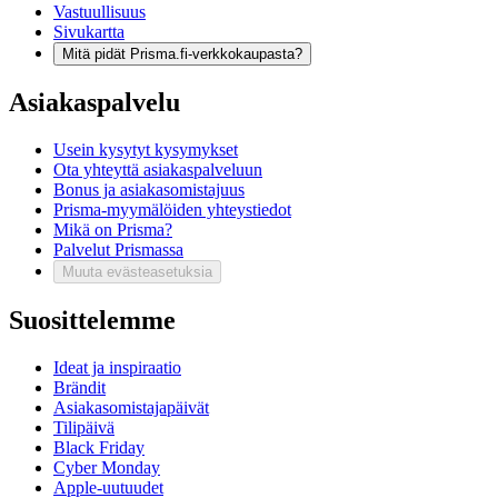
Vastuullisuus
Sivukartta
Mitä pidät Prisma.fi-verkkokaupasta?
Asiakaspalvelu
Usein kysytyt kysymykset
Ota yhteyttä asiakaspalveluun
Bonus ja asiakasomistajuus
Prisma-myymälöiden yhteystiedot
Mikä on Prisma?
Palvelut Prismassa
Muuta evästeasetuksia
Suosittelemme
Ideat ja inspiraatio
Brändit
Asiakasomistajapäivät
Tilipäivä
Black Friday
Cyber Monday
Apple-uutuudet