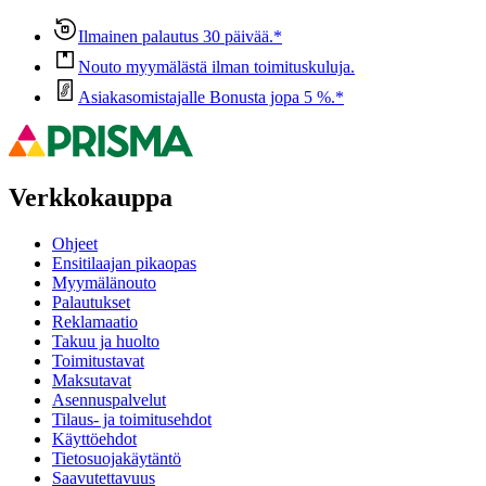
Ilmainen palautus 30 päivää.*
Nouto myymälästä ilman toimituskuluja.
Asiakasomistajalle Bonusta jopa 5 %.*
Verkkokauppa
Ohjeet
Ensitilaajan pikaopas
Myymälänouto
Palautukset
Reklamaatio
Takuu ja huolto
Toimitustavat
Maksutavat
Asennuspalvelut
Tilaus- ja toimitusehdot
Käyttöehdot
Tietosuojakäytäntö
Saavutettavuus