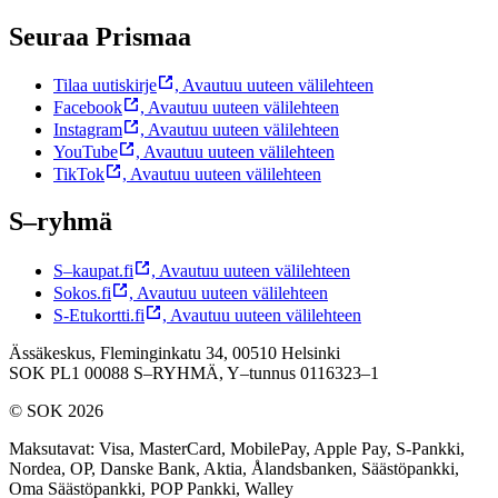
Seuraa Prismaa
Tilaa uutiskirje
,
Avautuu uuteen välilehteen
Facebook
,
Avautuu uuteen välilehteen
Instagram
,
Avautuu uuteen välilehteen
YouTube
,
Avautuu uuteen välilehteen
TikTok
,
Avautuu uuteen välilehteen
S–ryhmä
S–kaupat.fi
,
Avautuu uuteen välilehteen
Sokos.fi
,
Avautuu uuteen välilehteen
S-Etukortti.fi
,
Avautuu uuteen välilehteen
Ässäkeskus, Fleminginkatu 34, 00510 Helsinki
SOK PL1 00088 S–RYHMÄ,
Y–tunnus 0116323–1
© SOK 2026
Maksutavat
:
Visa, MasterCard, MobilePay, Apple Pay, S-Pankki,
Nordea, OP, Danske Bank, Aktia, Ålandsbanken, Säästöpankki,
Oma Säästöpankki, POP Pankki, Walley