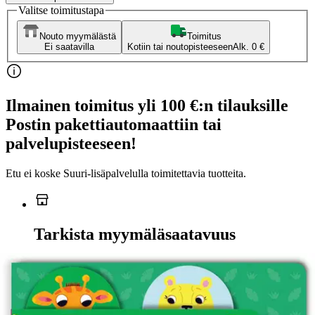
Valitse toimitustapa
Nouto myymälästä
Toimitus
Ei saatavilla
Kotiin tai noutopisteeseen
Alk. 0 €
Ilmainen toimitus yli 100 €:n tilauksille
Postin pakettiautomaattiin tai
palvelupisteeseen!
Etu ei koske Suuri‑lisäpalvelulla toimitettavia tuotteita.
Tarkista myymäläsaatavuus
Ei saatavilla