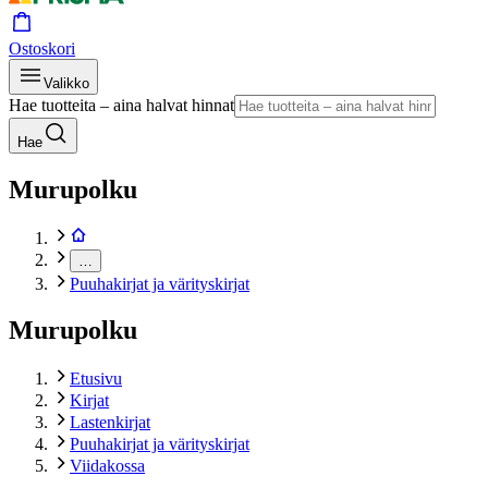
Ostoskori
Valikko
Hae tuotteita – aina halvat hinnat
Hae
Murupolku
…
Puuhakirjat ja värityskirjat
Murupolku
Etusivu
Kirjat
Lastenkirjat
Puuhakirjat ja värityskirjat
Viidakossa