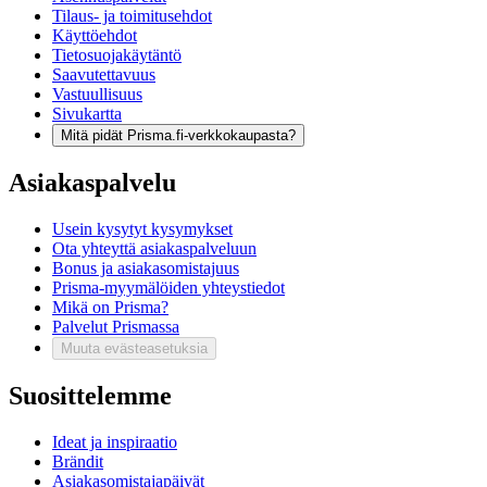
Tilaus- ja toimitusehdot
Käyttöehdot
Tietosuojakäytäntö
Saavutettavuus
Vastuullisuus
Sivukartta
Mitä pidät Prisma.fi-verkkokaupasta?
Asiakaspalvelu
Usein kysytyt kysymykset
Ota yhteyttä asiakaspalveluun
Bonus ja asiakasomistajuus
Prisma-myymälöiden yhteystiedot
Mikä on Prisma?
Palvelut Prismassa
Muuta evästeasetuksia
Suosittelemme
Ideat ja inspiraatio
Brändit
Asiakasomistajapäivät