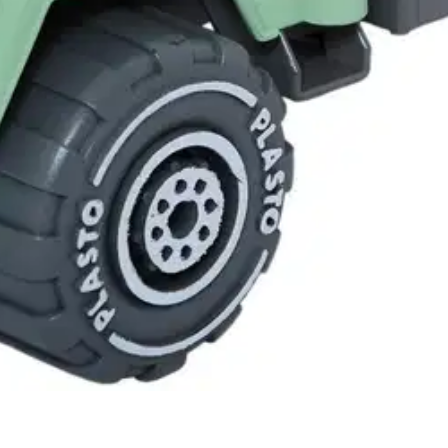
uomessa ympäristöystävällisestä biomuovista.