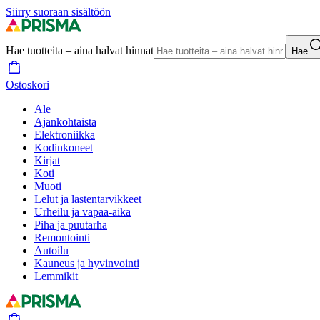
Siirry suoraan sisältöön
Hae tuotteita – aina halvat hinnat
Hae
Ostoskori
Ale
Ajankohtaista
Elektroniikka
Kodinkoneet
Kirjat
Koti
Muoti
Lelut ja lastentarvikkeet
Urheilu ja vapaa-aika
Piha ja puutarha
Remontointi
Autoilu
Kauneus ja hyvinvointi
Lemmikit