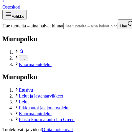
Ostoskori
Valikko
Hae tuotteita – aina halvat hinnat
Hae
Murupolku
…
Kuorma-autolelut
Murupolku
Etusivu
Lelut ja lastentarvikkeet
Lelut
Pikkuautot ja ajoneuvolelut
Kuorma-autolelut
Plasto kuorma-auto I'm Green
Tuotekuvat- ja videot
Ohita tuotekuvat