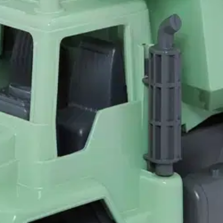
stin pakettiautomaattiin tai palvelupisteesee