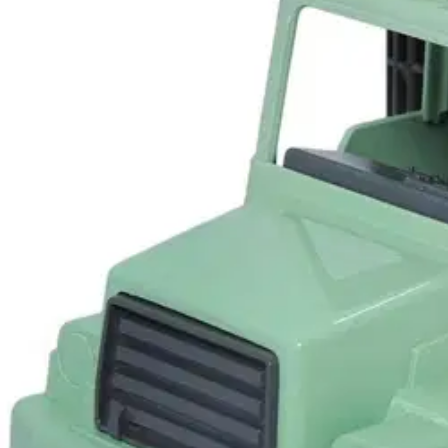
Plasto kuorma-auto I'm Green
14,41 €
Asiakasomistajahinta
Hinta ilman S-Etukorttia:
16,95 €
Verkkokaupan hinta
Valitse toimitustapa
Nouto myymälästä
Toimitus
Ilmainen
Kotiin tai noutopisteeseen
Alk. 0 €
Siirry valitsemaan myymälä
Ilmainen toimitus yli 100 €:n tilauksille Po
Etu ei koske Suuri‑lisäpalvelulla toimitettavia tuotteita.