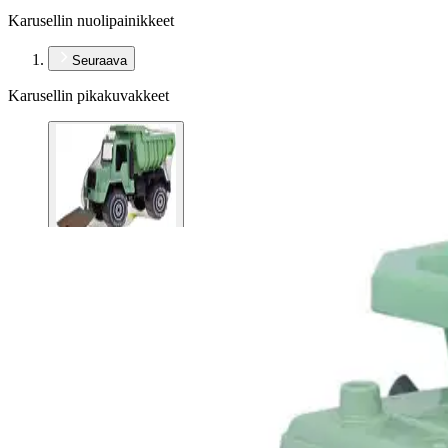
Karusellin nuolipainikkeet
Seuraava
Karusellin pikakuvakkeet
Plasto