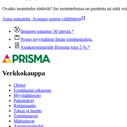
Ovatko tuotetiedot riittävät? Jos tuotetiedoissa on puutteita tai niitä v
Anna palautetta
,
Avautuu uuteen välilehteen
Ilmainen palautus 30 päivää.*
Nouto myymälästä ilman toimituskuluja.
Asiakasomistajalle Bonusta jopa 5 %.*
Verkkokauppa
Ohjeet
Ensitilaajan pikaopas
Myymälänouto
Palautukset
Reklamaatio
Takuu ja huolto
Toimitustavat
Maksutavat
Asennuspalvelut