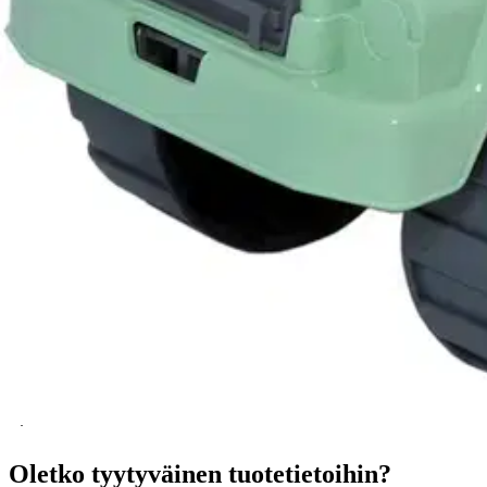
Tarkista myymäläsaatavuus
Tuotekuvaus
Plaston laadukas ja kestävä kuorma-auto. Pituus 30 cm. Valmistettu S
Ei varoitustekstiä
Ominaisuudet
Oletko tyytyväinen tuotetietoihin?