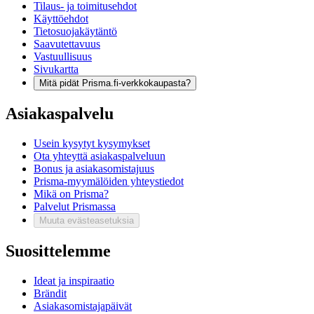
Tilaus- ja toimitusehdot
Käyttöehdot
Tietosuojakäytäntö
Saavutettavuus
Vastuullisuus
Sivukartta
Mitä pidät Prisma.fi-verkkokaupasta?
Asiakaspalvelu
Usein kysytyt kysymykset
Ota yhteyttä asiakaspalveluun
Bonus ja asiakasomistajuus
Prisma-myymälöiden yhteystiedot
Mikä on Prisma?
Palvelut Prismassa
Muuta evästeasetuksia
Suosittelemme
Ideat ja inspiraatio
Brändit
Asiakasomistajapäivät