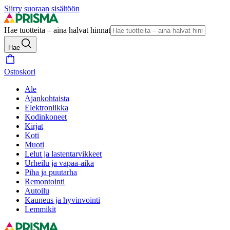
Siirry suoraan sisältöön
Hae tuotteita – aina halvat hinnat
Hae
Ostoskori
Ale
Ajankohtaista
Elektroniikka
Kodinkoneet
Kirjat
Koti
Muoti
Lelut ja lastentarvikkeet
Urheilu ja vapaa-aika
Piha ja puutarha
Remontointi
Autoilu
Kauneus ja hyvinvointi
Lemmikit