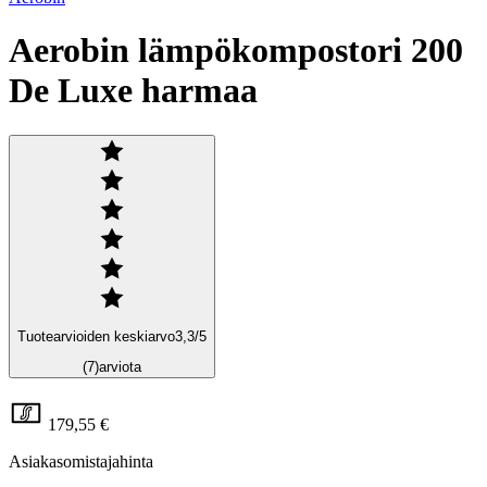
Aerobin lämpökompostori 200
De Luxe harmaa
Tuotearvioiden keskiarvo
3,3
/5
(7)
arviota
179,55 €
Asiakasomistajahinta