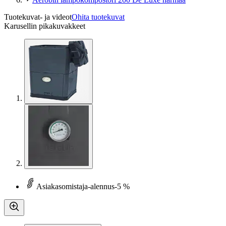
Tuotekuvat- ja videot
Ohita tuotekuvat
Karusellin pikakuvakkeet
Asiakasomistaja-alennus
-5 %