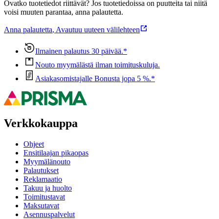
Ovatko tuotetiedot riittävät? Jos tuotetiedoissa on puutteita tai niitä
voisi muuten parantaa, anna palautetta.
Anna palautetta
,
Avautuu uuteen välilehteen
Ilmainen palautus 30 päivää.*
Nouto myymälästä ilman toimituskuluja.
Asiakasomistajalle Bonusta jopa 5 %.*
Verkkokauppa
Ohjeet
Ensitilaajan pikaopas
Myymälänouto
Palautukset
Reklamaatio
Takuu ja huolto
Toimitustavat
Maksutavat
Asennuspalvelut