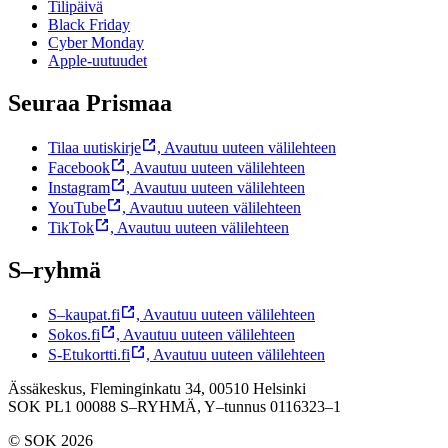
Tilipäivä
Black Friday
Cyber Monday
Apple-uutuudet
Seuraa Prismaa
Tilaa uutiskirje
,
Avautuu uuteen välilehteen
Facebook
,
Avautuu uuteen välilehteen
Instagram
,
Avautuu uuteen välilehteen
YouTube
,
Avautuu uuteen välilehteen
TikTok
,
Avautuu uuteen välilehteen
S–ryhmä
S–kaupat.fi
,
Avautuu uuteen välilehteen
Sokos.fi
,
Avautuu uuteen välilehteen
S-Etukortti.fi
,
Avautuu uuteen välilehteen
Ässäkeskus, Fleminginkatu 34, 00510 Helsinki
SOK PL1 00088 S–RYHMÄ,
Y–tunnus 0116323–1
© SOK 2026