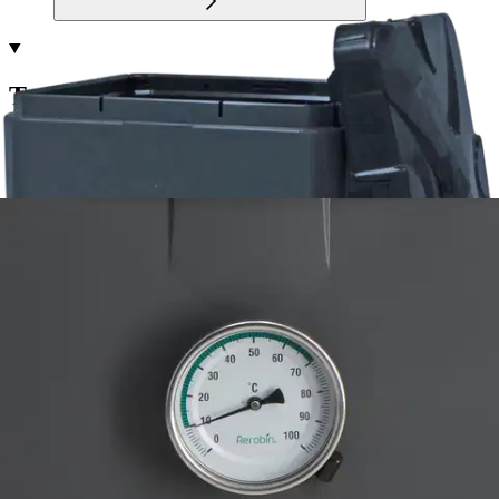
Tuotekuvaus
Aerobin 200 L on lämpökompostori, joka on tarkoitettu
ympärivuotiseen kotitalous- ja puutarhajätteiden kompostointiin.
Aerobin on lämpöeristetty ja siinä on suljettu rakenne. Aerobinissa
on patentoitu kompostointikeuhko, joka edesauttaa kompostorin
ilman kiertoa pitäen huolen, siitä että kompostoitava massa saa
riittävästi happea ja kompostointi olosuhteet pysyvät aerobisena ja
optimaalisena.
Kompostoinnin aloittamiseksi ja käymisen/palamisen
jatkumiseksi on käytettävä kompostiherätettä ja kuiviketta.
Kompostorin pohjassa on suopanesteen keruusäiliö (n. 12 L) joka
kerää kompostoitavasta massasta ylimääräisen nesteen käytettäväksi
esim. ravinnepitoisena lannoitteena. Elementtirakenne: Kun kaikki
elementit on koottu ja kompostori on koossa, niin kompostoria ei voi
enää purkaa. Sisältää: Lämpömittari, tyhjennysletku ja hana sekä
kompostointiohjeet.
Näytä lisää
tuotekuvausta