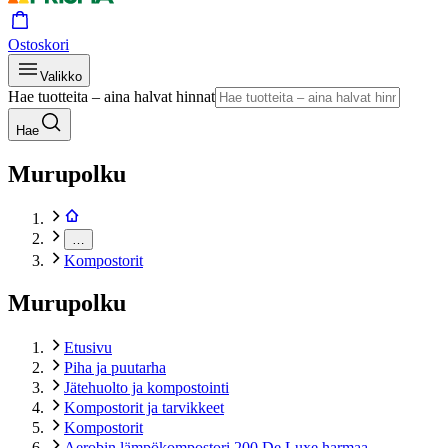
Ostoskori
Valikko
Hae tuotteita – aina halvat hinnat
Hae
Murupolku
…
Kompostorit
Murupolku
Etusivu
Piha ja puutarha
Jätehuolto ja kompostointi
Kompostorit ja tarvikkeet
Kompostorit
Aerobin lämpökompostori 200 De Luxe harmaa