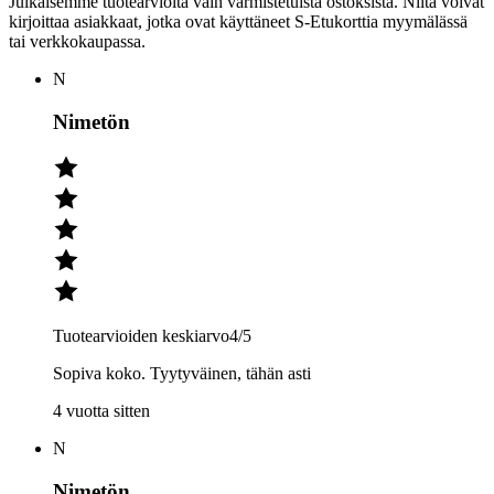
Julkaisemme tuotearvioita vain varmistetuista ostoksista. Niitä voivat
kirjoittaa asiakkaat, jotka ovat käyttäneet S-Etukorttia myymälässä
tai verkkokaupassa.
N
Nimetön
Tuotearvioiden keskiarvo
4
/5
Sopiva koko. Tyytyväinen, tähän asti
4 vuotta sitten
N
Nimetön