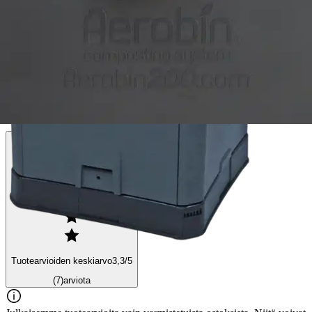
Ominaisuudet
Arviot
Tuotearvioiden keskiarvo
3,3
/5
(7)
arviota