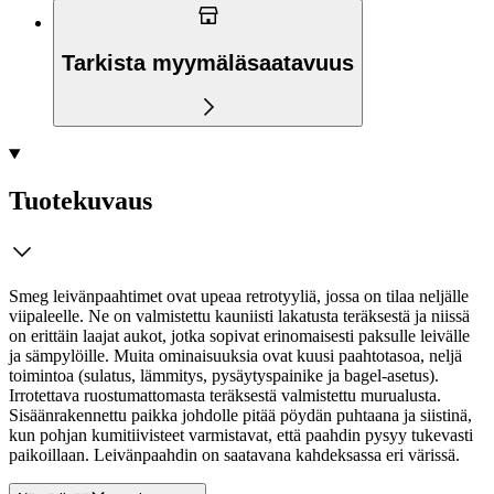
Tarkista myymäläsaatavuus
Tuotekuvaus
Smeg leivänpaahtimet ovat upeaa retrotyyliä, jossa on tilaa neljälle
viipaleelle. Ne on valmistettu kauniisti lakatusta teräksestä ja niissä
on erittäin laajat aukot, jotka sopivat erinomaisesti paksulle leivälle
ja sämpylöille. Muita ominaisuuksia ovat kuusi paahtotasoa, neljä
toimintoa (sulatus, lämmitys, pysäytyspainike ja bagel-asetus).
Irrotettava ruostumattomasta teräksestä valmistettu murualusta.
Sisäänrakennettu paikka johdolle pitää pöydän puhtaana ja siistinä,
kun pohjan kumitiivisteet varmistavat, että paahdin pysyy tukevasti
paikoillaan. Leivänpaahdin on saatavana kahdeksassa eri värissä.