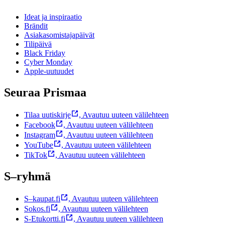
Ideat ja inspiraatio
Brändit
Asiakasomistajapäivät
Tilipäivä
Black Friday
Cyber Monday
Apple-uutuudet
Seuraa Prismaa
Tilaa uutiskirje
,
Avautuu uuteen välilehteen
Facebook
,
Avautuu uuteen välilehteen
Instagram
,
Avautuu uuteen välilehteen
YouTube
,
Avautuu uuteen välilehteen
TikTok
,
Avautuu uuteen välilehteen
S–ryhmä
S–kaupat.fi
,
Avautuu uuteen välilehteen
Sokos.fi
,
Avautuu uuteen välilehteen
S-Etukortti.fi
,
Avautuu uuteen välilehteen