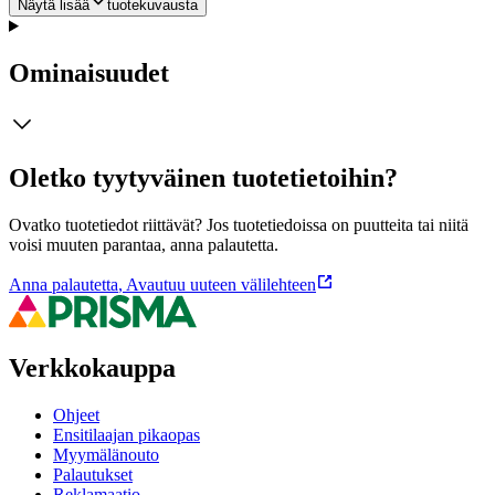
Näytä lisää
tuotekuvausta
Ominaisuudet
Oletko tyytyväinen tuotetietoihin?
Ovatko tuotetiedot riittävät? Jos tuotetiedoissa on puutteita tai niitä
voisi muuten parantaa, anna palautetta.
Anna palautetta
,
Avautuu uuteen välilehteen
Verkkokauppa
Ohjeet
Ensitilaajan pikaopas
Myymälänouto
Palautukset
Reklamaatio