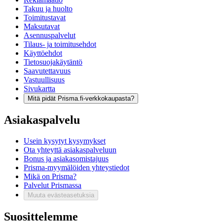
Takuu ja huolto
Toimitustavat
Maksutavat
Asennuspalvelut
Tilaus- ja toimitusehdot
Käyttöehdot
Tietosuojakäytäntö
Saavutettavuus
Vastuullisuus
Sivukartta
Mitä pidät Prisma.fi-verkkokaupasta?
Asiakaspalvelu
Usein kysytyt kysymykset
Ota yhteyttä asiakaspalveluun
Bonus ja asiakasomistajuus
Prisma-myymälöiden yhteystiedot
Mikä on Prisma?
Palvelut Prismassa
Muuta evästeasetuksia
Suosittelemme