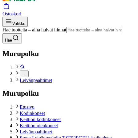
Ostoskori
Valikko
Hae tuotteita – aina halvat hinnat
Hae
Murupolku
…
Leivänpaahtimet
Murupolku
Etusivu
Kodinkoneet
Keittiön kodinkoneet
Keittiön pienkoneet
Leivänpaahtimet
Smeg Leivänpaahdin TSF02PGEU 4-viipaleen