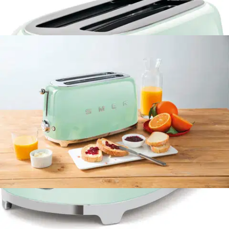
160,65 €
Asiakasomistajahinta
Hinta ilman S-Etukorttia:
189,00 €
Verkkokaupan hinta
Hinta ja saatavuus voivat vaihdella myymälöittäin
Valitse toimitustapa
Nouto myymälästä
Toimitus
Ei saatavilla
Ei saatavilla
Ilmainen toimitus yli 100 €:n tilauksille
Postin pakettiautomaattiin tai
palvelupisteeseen!
Etu ei koske Suuri‑lisäpalvelulla toimitettavia tuotteita.