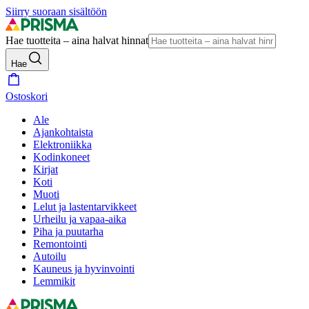
Siirry suoraan sisältöön
Hae tuotteita – aina halvat hinnat
Hae
Ostoskori
Ale
Ajankohtaista
Elektroniikka
Kodinkoneet
Kirjat
Koti
Muoti
Lelut ja lastentarvikkeet
Urheilu ja vapaa-aika
Piha ja puutarha
Remontointi
Autoilu
Kauneus ja hyvinvointi
Lemmikit