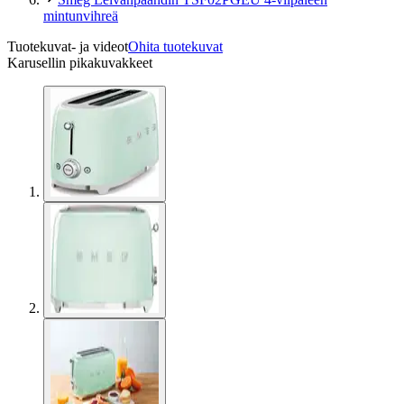
mintunvihreä
Tuotekuvat- ja videot
Ohita tuotekuvat
Karusellin pikakuvakkeet