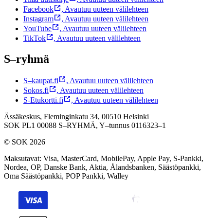
Facebook
,
Avautuu uuteen välilehteen
Instagram
,
Avautuu uuteen välilehteen
YouTube
,
Avautuu uuteen välilehteen
TikTok
,
Avautuu uuteen välilehteen
S–ryhmä
S–kaupat.fi
,
Avautuu uuteen välilehteen
Sokos.fi
,
Avautuu uuteen välilehteen
S-Etukortti.fi
,
Avautuu uuteen välilehteen
Ässäkeskus, Fleminginkatu 34, 00510 Helsinki
SOK PL1 00088 S–RYHMÄ,
Y–tunnus 0116323–1
© SOK 2026
Maksutavat
:
Visa, MasterCard, MobilePay, Apple Pay, S-Pankki,
Nordea, OP, Danske Bank, Aktia, Ålandsbanken, Säästöpankki,
Oma Säästöpankki, POP Pankki, Walley