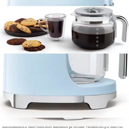
Tarkista myymäläsaatavuus
Tuotekuvaus
Smeg kahvinkeitin. Ruostumattomasta teräksestä varustettua
kahvinkeitintä ympäröivät tyylikkäät linjat. Keitin on saatavilla
kuudessa eri värissä, jotta voisit valita sisustukseesi ja muihin Smeg-
tuotteisiisi sopivan sävyn. Kahvinkeitin on varustettu aroma-
toiminnon painikkeella, joka mahdollistaa vahvuuden ja maun
säätämisen oman makusi mukaan. Aromi on valittavissa
intensiivisestä hienompaan ja pehmeämpään.
Sisäänrakennettu
digitaalinen LED-näyttö on varustettu kellolla ja ajastimella, jossa on
auto start -toiminto kahvinkeiton ajastusta varten. Voit siis ajastaa
automaattisen kahvinkeiton aamuksi ja herätä vastakeitetyn kahvin