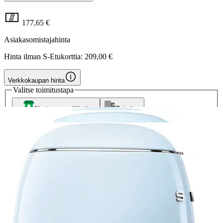
177,65 €
Asiakasomistajahinta
Hinta ilman S-Etukorttia:
209,00 €
Verkkokaupan hinta
Valitse toimitustapa
Nouto myymälästä
Toimitus
Ilmainen
Ei saatavilla
Siirry valitsemaan myymälä
Ilmainen toimitus yli 100 €:n tilauksille
Postin pakettiautomaattiin tai
palvelupisteeseen!
Etu ei koske Suuri‑lisäpalvelulla toimitettavia tuotteita.