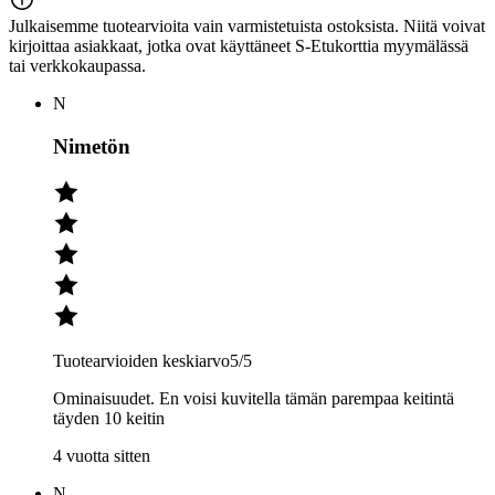
Julkaisemme tuotearvioita vain varmistetuista ostoksista. Niitä voivat
kirjoittaa asiakkaat, jotka ovat käyttäneet S-Etukorttia myymälässä
tai verkkokaupassa.
N
Nimetön
Tuotearvioiden keskiarvo
5
/5
Ominaisuudet. En voisi kuvitella tämän parempaa keitintä
täyden 10 keitin
4 vuotta sitten
N