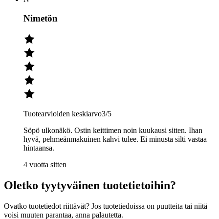
Nimetön
Tuotearvioiden keskiarvo
3
/5
Söpö ulkonäkö. Ostin keittimen noin kuukausi sitten. Ihan
hyvä, pehmeänmakuinen kahvi tulee. Ei minusta silti vastaa
hintaansa.
4 vuotta sitten
Oletko tyytyväinen tuotetietoihin?
Ovatko tuotetiedot riittävät? Jos tuotetiedoissa on puutteita tai niitä
voisi muuten parantaa, anna palautetta.