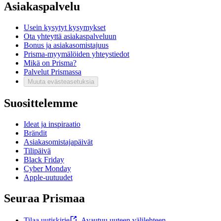
Asiakaspalvelu
Usein kysytyt kysymykset
Ota yhteyttä asiakaspalveluun
Bonus ja asiakasomistajuus
Prisma-myymälöiden yhteystiedot
Mikä on Prisma?
Palvelut Prismassa
Muuta evästeasetuksia
Suosittelemme
Ideat ja inspiraatio
Brändit
Asiakasomistajapäivät
Tilipäivä
Black Friday
Cyber Monday
Apple-uutuudet
Seuraa Prismaa
Tilaa uutiskirje
,
Avautuu uuteen välilehteen