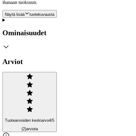
ihanaan tuoksuun.
Näytä lisää
tuotekuvausta
Ominaisuudet
Arviot
Tuotearvioiden keskiarvo
4
/5
(2)
arviota