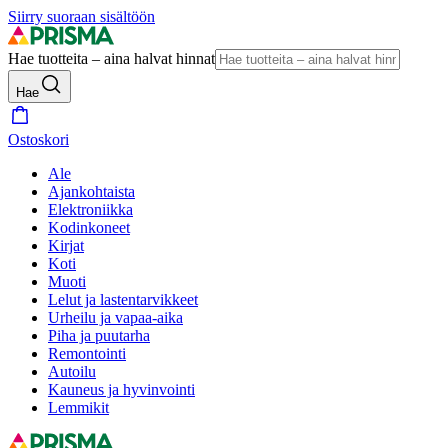
Siirry suoraan sisältöön
Hae tuotteita – aina halvat hinnat
Hae
Ostoskori
Ale
Ajankohtaista
Elektroniikka
Kodinkoneet
Kirjat
Koti
Muoti
Lelut ja lastentarvikkeet
Urheilu ja vapaa-aika
Piha ja puutarha
Remontointi
Autoilu
Kauneus ja hyvinvointi
Lemmikit