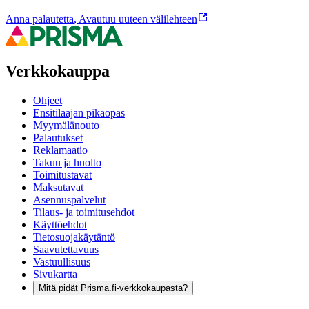
Anna palautetta
,
Avautuu uuteen välilehteen
Verkkokauppa
Ohjeet
Ensitilaajan pikaopas
Myymälänouto
Palautukset
Reklamaatio
Takuu ja huolto
Toimitustavat
Maksutavat
Asennuspalvelut
Tilaus- ja toimitusehdot
Käyttöehdot
Tietosuojakäytäntö
Saavutettavuus
Vastuullisuus
Sivukartta
Mitä pidät Prisma.fi-verkkokaupasta?