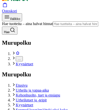
Ostoskori
Valikko
Hae tuotteita – aina halvat hinnat
Hae
Murupolku
…
Kyynärtuet
Murupolku
Etusivu
Urheilu ja vapaa-aika
Kehonhuolto, tuet ja ensiapu
Urheilutuet ja -teipit
Kyynärtuet
Sunmed kyynärpäätuki yksi koko