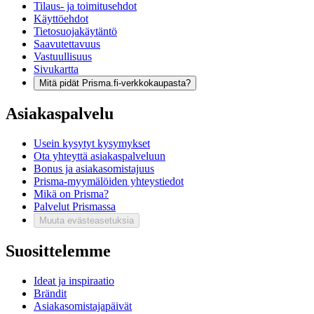
Tilaus- ja toimitusehdot
Käyttöehdot
Tietosuojakäytäntö
Saavutettavuus
Vastuullisuus
Sivukartta
Mitä pidät Prisma.fi-verkkokaupasta?
Asiakaspalvelu
Usein kysytyt kysymykset
Ota yhteyttä asiakaspalveluun
Bonus ja asiakasomistajuus
Prisma-myymälöiden yhteystiedot
Mikä on Prisma?
Palvelut Prismassa
Muuta evästeasetuksia
Suosittelemme
Ideat ja inspiraatio
Brändit
Asiakasomistajapäivät