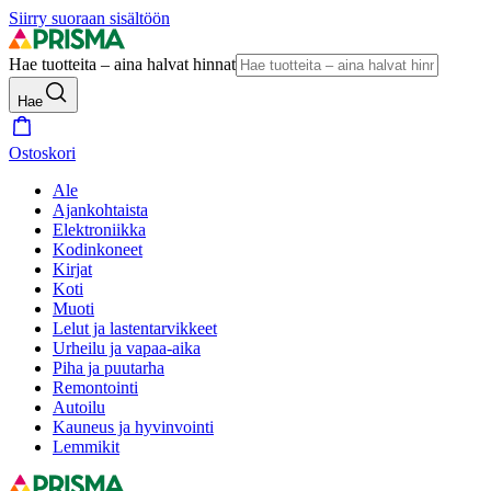
Siirry suoraan sisältöön
Hae tuotteita – aina halvat hinnat
Hae
Ostoskori
Ale
Ajankohtaista
Elektroniikka
Kodinkoneet
Kirjat
Koti
Muoti
Lelut ja lastentarvikkeet
Urheilu ja vapaa-aika
Piha ja puutarha
Remontointi
Autoilu
Kauneus ja hyvinvointi
Lemmikit