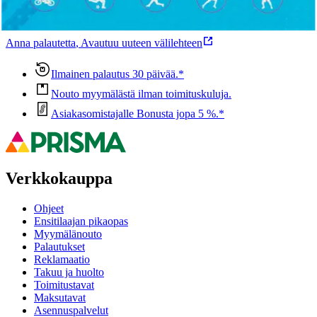
Ovatko tuotetiedot riittävät? Jos tuotetiedoissa on puutteita tai niitä
voisi muuten parantaa, anna palautetta.
Anna palautetta
,
Avautuu uuteen välilehteen
Ilmainen palautus 30 päivää.*
Nouto myymälästä ilman toimituskuluja.
Asiakasomistajalle Bonusta jopa 5 %.*
Verkkokauppa
Ohjeet
Ensitilaajan pikaopas
Myymälänouto
Palautukset
Reklamaatio
Takuu ja huolto
Toimitustavat
Maksutavat
Asennuspalvelut