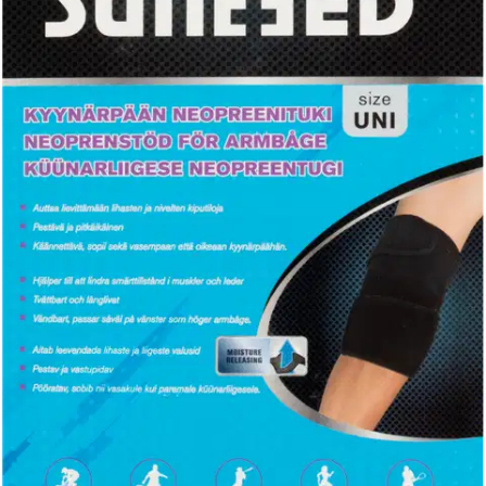
Kyynärpäätuki neopreenistä. Auttaa lievittämään lihasten ja nivelten
kiputiloja. Pestävä ja pitkäikäinen. Käännettävä, sopii sekä
vasempaan että oikeaan käteen. Kyynärtuki on valmistettu
laadukkaasta neopreenikumimateriaalista, joka on pinnoitettu
joustavalla kankaalla. Se tuottaa tukevan ja mukavan paineen
lihaksille ja nivelille, lievittää kipua ja vähentää
uudelleenloukkaantumisen riskiä. Neopreeni eristää lämpöä ja
parantaa verenkiertoa ja edistää siten parantumista.
Uudenlainen
muotoilu antaa täyden liikkumisvapauden ja tukee samalla
optimaalisesti. Sopii päivittäiseen käyttöön. Yleismalli, yksi koko
sopii useimmille ihmisille.
Näytä lisää
tuotekuvausta
Ominaisuudet
Oletko tyytyväinen tuotetietoihin?