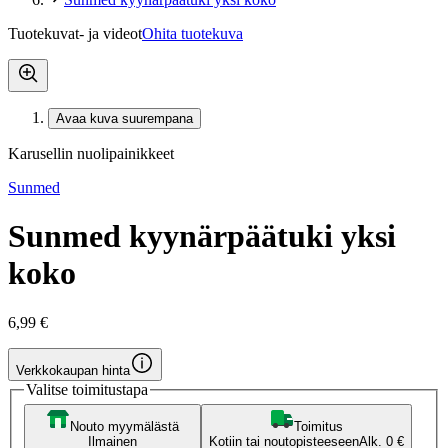
Tuotekuvat- ja videot
Ohita tuotekuva
Avaa kuva suurempana
Karusellin nuolipainikkeet
Sunmed
Sunmed kyynärpäätuki yksi
koko
6,99 €
Verkkokaupan hinta
Valitse toimitustapa
Nouto myymälästä
Toimitus
Ilmainen
Kotiin tai noutopisteeseen
Alk. 0 €