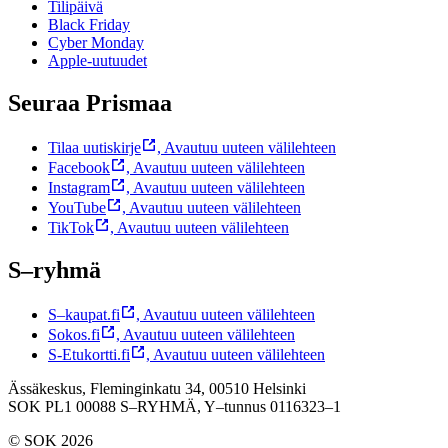
Tilipäivä
Black Friday
Cyber Monday
Apple-uutuudet
Seuraa Prismaa
Tilaa uutiskirje
,
Avautuu uuteen välilehteen
Facebook
,
Avautuu uuteen välilehteen
Instagram
,
Avautuu uuteen välilehteen
YouTube
,
Avautuu uuteen välilehteen
TikTok
,
Avautuu uuteen välilehteen
S–ryhmä
S–kaupat.fi
,
Avautuu uuteen välilehteen
Sokos.fi
,
Avautuu uuteen välilehteen
S-Etukortti.fi
,
Avautuu uuteen välilehteen
Ässäkeskus, Fleminginkatu 34, 00510 Helsinki
SOK PL1 00088 S–RYHMÄ,
Y–tunnus 0116323–1
© SOK 2026