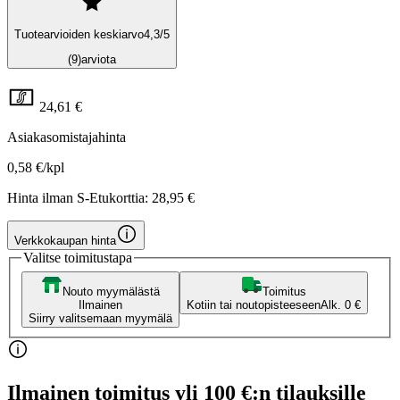
Tuotearvioiden keskiarvo
4,3
/5
(9)
arviota
24,61 €
Asiakasomistajahinta
0,58 €/kpl
Hinta ilman S-Etukorttia:
28,95 €
Verkkokaupan hinta
Valitse toimitustapa
Nouto myymälästä
Toimitus
Ilmainen
Kotiin tai noutopisteeseen
Alk. 0 €
Siirry valitsemaan myymälä
Ilmainen toimitus yli 100 €:n tilauksille