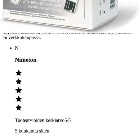
Tuotearvioiden keskiarvo
4,3
/5
(9)
arviota
Julkaisemme tuotearvioita vain varmistetuista ostoksista. Niitä voivat
kirjoittaa asiakkaat, jotka ovat käyttäneet S-Etukorttia myymälässä
tai verkkokaupassa.
N
Nimetön
Tuotearvioiden keskiarvo
5
/5
5 kuukautta sitten