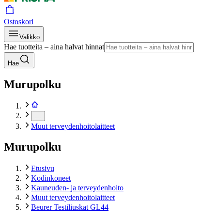
Ostoskori
Valikko
Hae tuotteita – aina halvat hinnat
Hae
Murupolku
…
Muut terveydenhoitolaitteet
Murupolku
Etusivu
Kodinkoneet
Kauneuden- ja terveydenhoito
Muut terveydenhoitolaitteet
Beurer Testiliuskat GL44