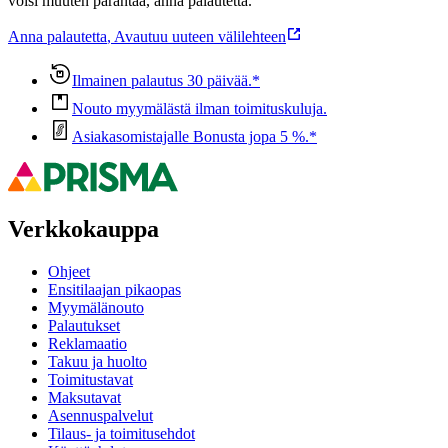
voisi muuten parantaa, anna palautetta.
Anna palautetta
,
Avautuu uuteen välilehteen
Ilmainen palautus 30 päivää.*
Nouto myymälästä ilman toimituskuluja.
Asiakasomistajalle Bonusta jopa 5 %.*
Verkkokauppa
Ohjeet
Ensitilaajan pikaopas
Myymälänouto
Palautukset
Reklamaatio
Takuu ja huolto
Toimitustavat
Maksutavat
Asennuspalvelut
Tilaus- ja toimitusehdot