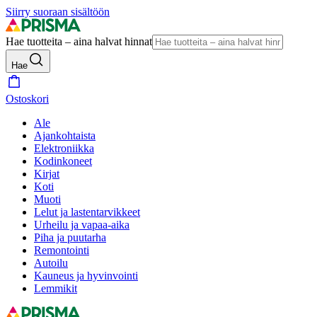
Siirry suoraan sisältöön
Hae tuotteita – aina halvat hinnat
Hae
Ostoskori
Ale
Ajankohtaista
Elektroniikka
Kodinkoneet
Kirjat
Koti
Muoti
Lelut ja lastentarvikkeet
Urheilu ja vapaa-aika
Piha ja puutarha
Remontointi
Autoilu
Kauneus ja hyvinvointi
Lemmikit