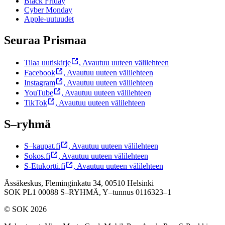
Black Friday
Cyber Monday
Apple-uutuudet
Seuraa Prismaa
Tilaa uutiskirje
,
Avautuu uuteen välilehteen
Facebook
,
Avautuu uuteen välilehteen
Instagram
,
Avautuu uuteen välilehteen
YouTube
,
Avautuu uuteen välilehteen
TikTok
,
Avautuu uuteen välilehteen
S–ryhmä
S–kaupat.fi
,
Avautuu uuteen välilehteen
Sokos.fi
,
Avautuu uuteen välilehteen
S-Etukortti.fi
,
Avautuu uuteen välilehteen
Ässäkeskus, Fleminginkatu 34, 00510 Helsinki
SOK PL1 00088 S–RYHMÄ,
Y–tunnus 0116323–1
© SOK 2026