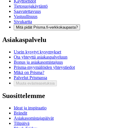
Käyttöehdot
Tietosuojakäytäntö
Saavutettavuus
Vastuullisuus
Sivukartta
Mitä pidät Prisma.fi-verkkokaupasta?
Asiakaspalvelu
Usein kysytyt kysymykset
Ota yhteyttä asiakaspalveluun
Bonus ja asiakasomistajuus
Prisma-myymälöiden yhteystiedot
Mikä on Prisma?
Palvelut Prismassa
Muuta evästeasetuksia
Suosittelemme
Ideat ja inspiraatio
Brändit
Asiakasomistajapäivät
Tilipäivä