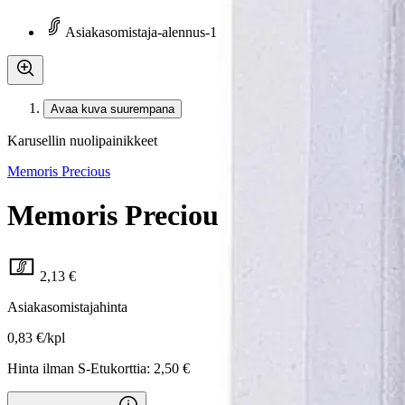
Asiakasomistaja-alennus
-15 %
Avaa kuva suurempana
Karusellin nuolipainikkeet
Memoris Precious
Memoris Precious sivellinsetti 3
2,13 €
Asiakasomistajahinta
0,83 €/kpl
Hinta ilman S-Etukorttia:
2,50 €