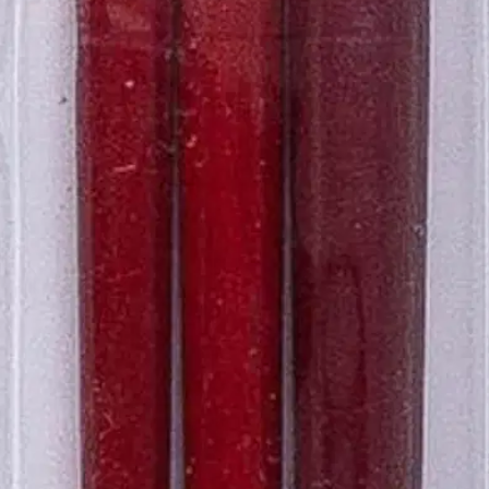
12), jotka sopivat monenlaisiin maalausprojekteihin. Siveltimen varsi on 
oisi muuten parantaa, anna palautetta.