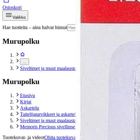
Ostoskori
Valikko
Hae tuotteita – aina halvat hinnat
Hae
Murupolku
…
Siveltimet ja muut maalaustarvikkeet
Murupolku
Etusivu
Kirjat
Askartelu
Taitelijatarvikkeet ja askarteluvälineet
Siveltimet ja muut maalaustarvikkeet
Memoris Precious sivellinsetti 3 kpl
Tuotekuvat- ja videot
Ohita tuotekuva