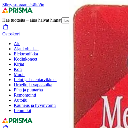
Siirry suoraan sisältöön
Hae tuotteita – aina halvat hinnat
Hae
Ostoskori
Ale
Ajankohtaista
Elektroniikka
Kodinkoneet
Kirjat
Koti
Muoti
Lelut ja lastentarvikkeet
Urheilu ja vapaa-aika
Piha ja puutarha
Remontointi
Autoilu
Kauneus ja hyvinvointi
Lemmikit