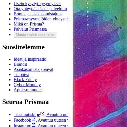
Usein kysytyt kysymykset
Ota yhteyttä asiakaspalveluun
Bonus ja asiakasomistajuus
Prisma-myymälöiden yhteystiedot
Mikä on Prisma?
Palvelut Prismassa
Muuta evästeasetuksia
Suosittelemme
Ideat ja inspiraatio
Brändit
Asiakasomistajapäivät
Tilipäivä
Black Friday
Cyber Monday
Apple-uutuudet
Seuraa Prismaa
Tilaa uutiskirje
,
Avautuu uuteen välilehteen
Facebook
,
Avautuu uuteen välilehteen
Instagram
,
Avautuu uuteen välilehteen