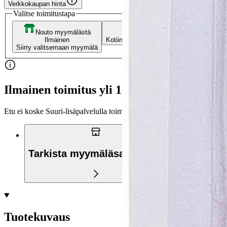
Verkkokaupan hinta
Valitse toimitustapa
Nouto myymälästä
Toimitus
Ilmainen
Kotiin tai noutopisteeseen
Alk. 0 €
Siirry valitsemaan myymälä
Ilmainen toimitus yli 100 €:n tilauksille Po
Etu ei koske Suuri‑lisäpalvelulla toimitettavia tuotteita.
Tarkista myymäläsaatavuus
Tuotekuvaus