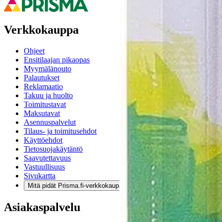
Verkkokauppa
Ohjeet
Ensitilaajan pikaopas
Myymälänouto
Palautukset
Reklamaatio
Takuu ja huolto
Toimitustavat
Maksutavat
Asennuspalvelut
Tilaus- ja toimitusehdot
Käyttöehdot
Tietosuojakäytäntö
Saavutettavuus
Vastuullisuus
Sivukartta
Mitä pidät Prisma.fi-verkkokaupasta?
Asiakaspalvelu