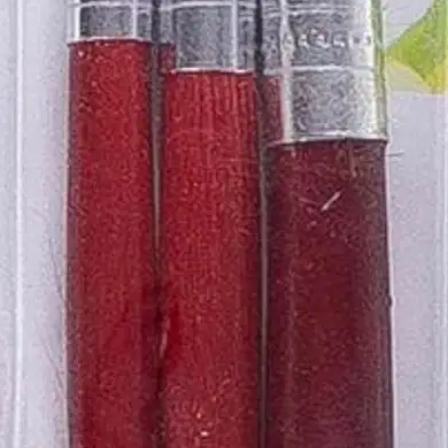
stin pakettiautomaattiin tai palvelupisteesee