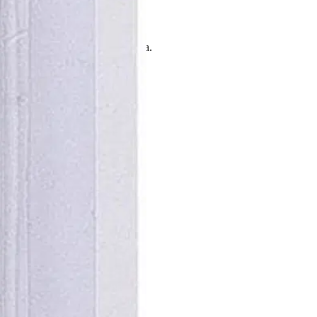
puuta ja sivellinosa luonnoharjasta.