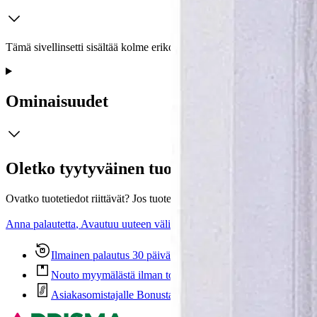
Tämä sivellinsetti sisältää kolme erikokoista sivellintä (koot 8, 10 ja 
Ominaisuudet
Oletko tyytyväinen tuotetietoihin?
Ovatko tuotetiedot riittävät? Jos tuotetiedoissa on puutteita tai niitä v
Anna palautetta
,
Avautuu uuteen välilehteen
Ilmainen palautus 30 päivää.*
Nouto myymälästä ilman toimituskuluja.
Asiakasomistajalle Bonusta jopa 5 %.*