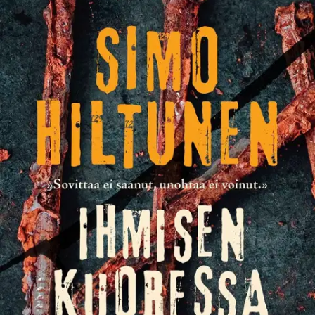
Tuotekuvaus
"Lauri Kivi putosi kohti maata. Ihmisten elementtiä." Toimittaja
Lauri Kivellä pitäisi olla asiat hyvin. Mies menestyy ammatissaan
kovien rikosjuttujen tekijänä, hän on tehnyt pesäeron väkivaltaiseen
lapsuuteensa ja on aikuisiällä tutustunut viimein tyttäreensä Aavaan,
joka luo kansainvälistä uraa poptähtenä. Mutta taivaanrannassa
siintää mustaa. Aavan menestystä edelsi Amanda, laulaja joka katosi
jäljettömiin kolme vuotta aikaisemmin.
Ryhtyessään tekemään
artikkelia ihmisten katoamisista ja etenkin Amandan tapauksesta
Kivi kerjää verta nenästään ja pimeyttä horisontista. Pian on
uhattuna paitsi Aava myös Lauri Kiven oma henkinen tasapaino. Ja
kun se järkkyy, kukaan eikä mikään ole turvassa. Ihmisen kuoressa
on kovaksi taottu kaunokirjallinen trilleri, joka kyydittää lukijansa
pimeyteen eikä lupaa tuoda takaisin. Se on laskuvarjoton romaani
minuudesta, syyllisyydestä ja sisällämme pauhaavista
hallitsemattomista voimista. Hiltusen kielessä on leikkiä, tarkkuutta
ja sävyjä, joita emme rikosromaanilta osaa aina odottaa. Simo
Hiltunen (s. 1977) on toimittaja ja visuaalinen tuottaja. Hän asuu
perheineen Iissä. Hiltusen ensimmäinen romaani Lampaan vaatteissa