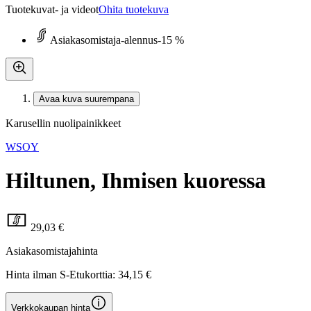
Tuotekuvat- ja videot
Ohita tuotekuva
Asiakasomistaja-alennus
-15 %
Avaa kuva suurempana
Karusellin nuolipainikkeet
WSOY
Hiltunen, Ihmisen kuoressa
29,03 €
Asiakasomistajahinta
Hinta ilman S-Etukorttia:
34,15 €
Verkkokaupan hinta