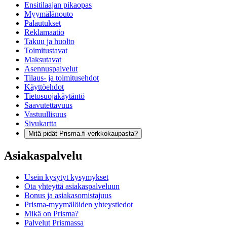
Ensitilaajan pikaopas
Myymälänouto
Palautukset
Reklamaatio
Takuu ja huolto
Toimitustavat
Maksutavat
Asennuspalvelut
Tilaus- ja toimitusehdot
Käyttöehdot
Tietosuojakäytäntö
Saavutettavuus
Vastuullisuus
Sivukartta
Mitä pidät Prisma.fi-verkkokaupasta?
Asiakaspalvelu
Usein kysytyt kysymykset
Ota yhteyttä asiakaspalveluun
Bonus ja asiakasomistajuus
Prisma-myymälöiden yhteystiedot
Mikä on Prisma?
Palvelut Prismassa