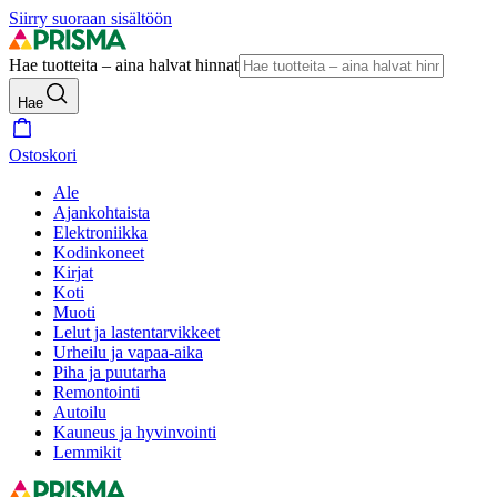
Siirry suoraan sisältöön
Hae tuotteita – aina halvat hinnat
Hae
Ostoskori
Ale
Ajankohtaista
Elektroniikka
Kodinkoneet
Kirjat
Koti
Muoti
Lelut ja lastentarvikkeet
Urheilu ja vapaa-aika
Piha ja puutarha
Remontointi
Autoilu
Kauneus ja hyvinvointi
Lemmikit