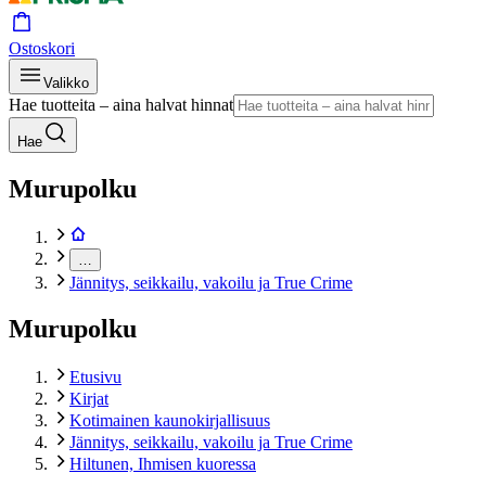
Ostoskori
Valikko
Hae tuotteita – aina halvat hinnat
Hae
Murupolku
…
Jännitys, seikkailu, vakoilu ja True Crime
Murupolku
Etusivu
Kirjat
Kotimainen kaunokirjallisuus
Jännitys, seikkailu, vakoilu ja True Crime
Hiltunen, Ihmisen kuoressa