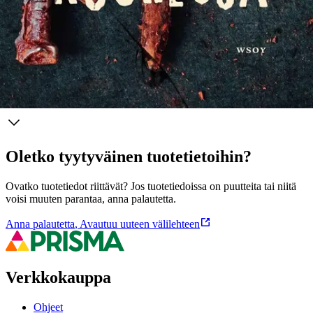
(2015) on saanut hyvän vastaanoton Keski-Euroopassa. Se
käännetty ranskaksi, saksaksi ja hollanniksi.
Näytä lisää
tuotekuvausta
Ominaisuudet
Oletko tyytyväinen tuotetietoihin?
Ovatko tuotetiedot riittävät? Jos tuotetiedoissa on puutteita tai niitä
voisi muuten parantaa, anna palautetta.
Anna palautetta
,
Avautuu uuteen välilehteen
Verkkokauppa
Ohjeet