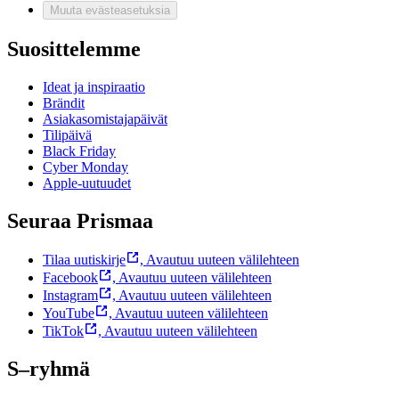
Muuta evästeasetuksia
Suosittelemme
Ideat ja inspiraatio
Brändit
Asiakasomistajapäivät
Tilipäivä
Black Friday
Cyber Monday
Apple-uutuudet
Seuraa Prismaa
Tilaa uutiskirje
,
Avautuu uuteen välilehteen
Facebook
,
Avautuu uuteen välilehteen
Instagram
,
Avautuu uuteen välilehteen
YouTube
,
Avautuu uuteen välilehteen
TikTok
,
Avautuu uuteen välilehteen
S–ryhmä