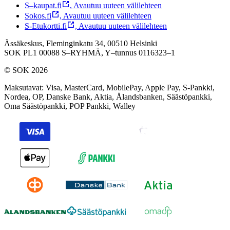
S–kaupat.fi
,
Avautuu uuteen välilehteen
Sokos.fi
,
Avautuu uuteen välilehteen
S-Etukortti.fi
,
Avautuu uuteen välilehteen
Ässäkeskus, Fleminginkatu 34, 00510 Helsinki
SOK PL1 00088 S–RYHMÄ,
Y–tunnus 0116323–1
© SOK 2026
Maksutavat
:
Visa, MasterCard, MobilePay, Apple Pay, S-Pankki,
Nordea, OP, Danske Bank, Aktia, Ålandsbanken, Säästöpankki,
Oma Säästöpankki, POP Pankki, Walley