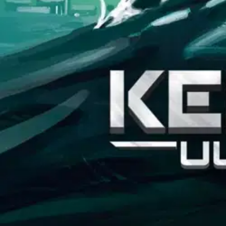
Ilmainen palautus 30 päivää.*
Nouto myymälästä ilman toimituskuluja.
Asiakasomistajalle Bonusta jopa 5 %.*
Verkkokauppa
Ohjeet
Ensitilaajan pikaopas
Myymälänouto
Palautukset
Reklamaatio
Takuu ja huolto
Toimitustavat
Maksutavat
Asennuspalvelut
Tilaus- ja toimitusehdot
Käyttöehdot
Tietosuojakäytäntö
Saavutettavuus
Vastuullisuus