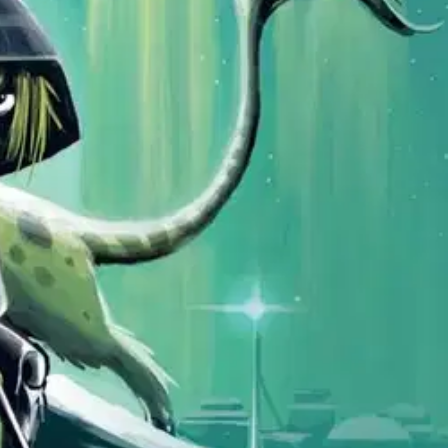
udisraivaajina tuntemattomalle planeetalle lähtevien lasten elämää
een päällikön tehtävän, joka ei ole helppo. Leirissä on ongelmia:
. Jonin avuksi tulee kuitenkin juureton katutyttö X, joka ei ole kotoisin
 Lumiomena-kirjablogi Kepler62: Kutsusta Timo Parvela kirjoittaa
inalinjat etenevät itsenäisesti. Pasi Pitkäsen kosmisen taidokas kuvitus
en kanssa luoneet Kepler62-maailman, jossa lapset kokevat seikkailuja
jo yli kymmenelle kielelle.