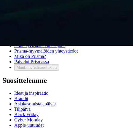
Sivukartta
Mitä pidät Prisma.fi-verkkokaupasta?
Asiakaspalvelu
Usein kysytyt kysymykset
Ota yhteyttä asiakaspalveluun
Bonus ja asiakasomistajuus
Prisma-myymälöiden yhteystiedot
Mikä on Prisma?
Palvelut Prismassa
Muuta evästeasetuksia
Suosittelemme
Ideat ja inspiraatio
Brändit
Asiakasomistajapäivät
Tilipäivä
Black Friday
Cyber Monday
Apple-uutuudet