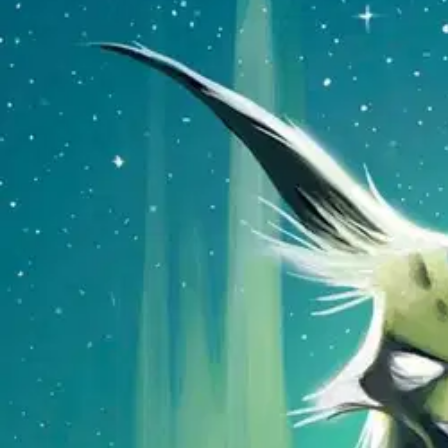
Nouto myymälästä
Toimitus
Ei saatavilla
Kotiin tai noutopisteeseen
Alk. 0 €
Ilmainen toimitus yli 100 €:n tilauksille Po
Etu ei koske Suuri‑lisäpalvelulla toimitettavia tuotteita.
Tarkista myymäläsaatavuus
Ei saatavilla
Tuotekuvaus