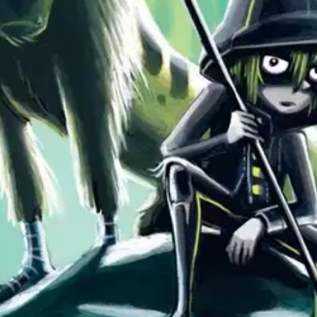
Kepler62-seikkailu vie lukijan jännittävälle matkalle läpi avaruuden. U
lkuperäisen Kepler62-retkikunnan nuorin jäsen, Joni on saanut harteill
ljelykset eivät onnistu, sillä Keplerin tuholaiset syövät sadon toistuvasti
n juuri sellainen kirja, jollaista lapset olivat tietämättään toivoneet."
tlandin kanssa, ja planeetalle syntyneistä kahdesta heimosta kertovat tar
arvela ja norjalainen Bjørn Sortland ovat yhdessä kuvittaja Pasi Pitkäs
ti alakouluikäisten lukijoiden suosion ja Kepler62-kirjoja on käännetty 
oisi muuten parantaa, anna palautetta.