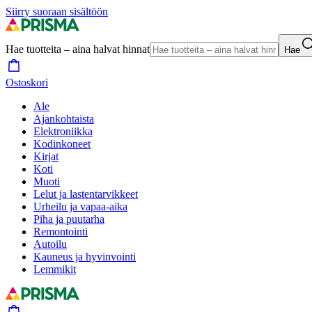
Siirry suoraan sisältöön
Hae tuotteita – aina halvat hinnat
Hae
Ostoskori
Ale
Ajankohtaista
Elektroniikka
Kodinkoneet
Kirjat
Koti
Muoti
Lelut ja lastentarvikkeet
Urheilu ja vapaa-aika
Piha ja puutarha
Remontointi
Autoilu
Kauneus ja hyvinvointi
Lemmikit