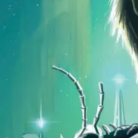
Kepler62-avaruusseikkailun toinen kausi alkaa! Suosittujen tekijöiden 
kuvaava sarja on saavuttanut suuren suosion Suomessa ja ulkomailla. A
Joku sabotoi vähän kaikkea ja jättää uhkaavia viestejä ja merkkejä.
Vi
mistään ja on siksi Keplerissä kuin kotonaan. "...Kepler62 tuntui oleva
Kepler62-sarjan toista tuotantokautta vuorotellen norjalaisen Bjørn Sor
viimeistelee houkuttavat avaruusseikkailut. Suosikkikirjailijat Timo P
tuntemattomalla planeetalla. Sarjan ensimmäiset kuusi osaa löysivät he
Näytä lisää
tuotekuvausta
Ominaisuudet
Oletko tyytyväinen tuotetietoihin?
Ovatko tuotetiedot riittävät? Jos tuotetiedoissa on puutteita tai niitä v
Anna palautetta
,
Avautuu uuteen välilehteen