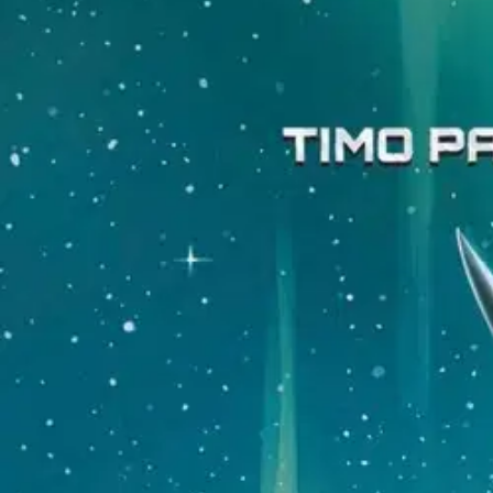
Asiakasomistaja-alennus
-15 %
Avaa kuva suurempana
Karusellin nuolipainikkeet
WSOY
Parvela, Kepler62 Uusi maailm
11,05 €
Asiakasomistajahinta
Hinta ilman S-Etukorttia:
13,00 €
Verkkokaupan hinta
Valitse toimitustapa