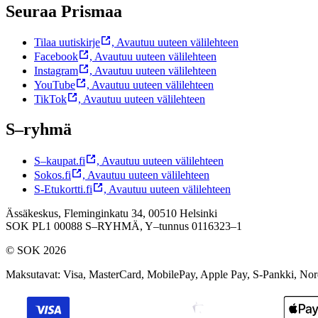
Seuraa Prismaa
Tilaa uutiskirje
,
Avautuu uuteen välilehteen
Facebook
,
Avautuu uuteen välilehteen
Instagram
,
Avautuu uuteen välilehteen
YouTube
,
Avautuu uuteen välilehteen
TikTok
,
Avautuu uuteen välilehteen
S–ryhmä
S–kaupat.fi
,
Avautuu uuteen välilehteen
Sokos.fi
,
Avautuu uuteen välilehteen
S-Etukortti.fi
,
Avautuu uuteen välilehteen
Ässäkeskus, Fleminginkatu 34, 00510 Helsinki
SOK PL1 00088 S–RYHMÄ,
Y–tunnus 0116323–1
© SOK 2026
Maksutavat
:
Visa, MasterCard, MobilePay, Apple Pay, S-Pankki, No