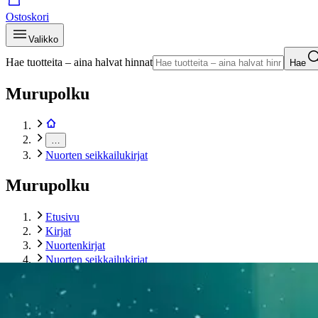
Ostoskori
Valikko
Hae tuotteita – aina halvat hinnat
Hae
Murupolku
…
Nuorten seikkailukirjat
Murupolku
Etusivu
Kirjat
Nuortenkirjat
Nuorten seikkailukirjat
Parvela, Kepler62 Uusi maailma: Kaksi heimoa
Tuotekuvat- ja videot
Ohita tuotekuva