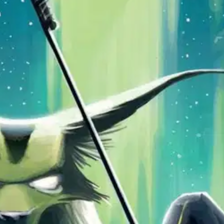
stin pakettiautomaattiin tai palvelupisteesee