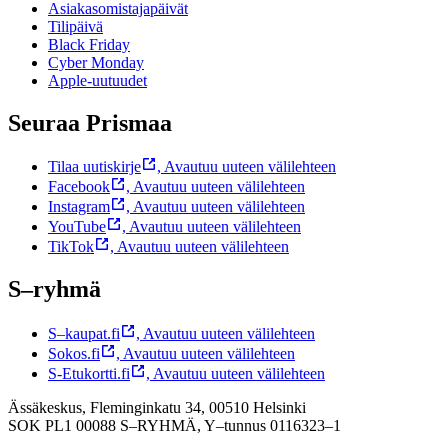
Asiakasomistajapäivät
Tilipäivä
Black Friday
Cyber Monday
Apple-uutuudet
Seuraa Prismaa
Tilaa uutiskirje
,
Avautuu uuteen välilehteen
Facebook
,
Avautuu uuteen välilehteen
Instagram
,
Avautuu uuteen välilehteen
YouTube
,
Avautuu uuteen välilehteen
TikTok
,
Avautuu uuteen välilehteen
S–ryhmä
S–kaupat.fi
,
Avautuu uuteen välilehteen
Sokos.fi
,
Avautuu uuteen välilehteen
S-Etukortti.fi
,
Avautuu uuteen välilehteen
Ässäkeskus, Fleminginkatu 34, 00510 Helsinki
SOK PL1 00088 S–RYHMÄ,
Y–tunnus 0116323–1