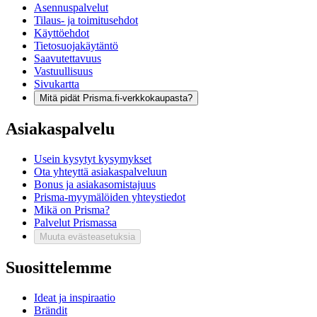
Asennuspalvelut
Tilaus- ja toimitusehdot
Käyttöehdot
Tietosuojakäytäntö
Saavutettavuus
Vastuullisuus
Sivukartta
Mitä pidät Prisma.fi-verkkokaupasta?
Asiakaspalvelu
Usein kysytyt kysymykset
Ota yhteyttä asiakaspalveluun
Bonus ja asiakasomistajuus
Prisma-myymälöiden yhteystiedot
Mikä on Prisma?
Palvelut Prismassa
Muuta evästeasetuksia
Suosittelemme
Ideat ja inspiraatio
Brändit