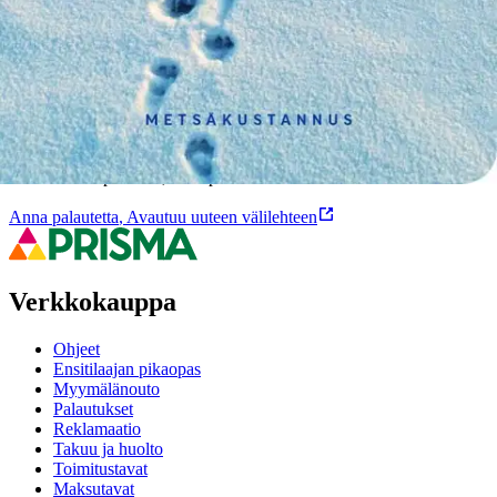
Ominaisuudet
Oletko tyytyväinen tuotetietoihin?
Ovatko tuotetiedot riittävät? Jos tuotetiedoissa on puutteita tai niitä
voisi muuten parantaa, anna palautetta.
Anna palautetta
,
Avautuu uuteen välilehteen
Verkkokauppa
Ohjeet
Ensitilaajan pikaopas
Myymälänouto
Palautukset
Reklamaatio
Takuu ja huolto
Toimitustavat
Maksutavat