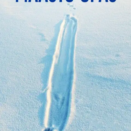
Ei saatavilla
Tuotekuvaus
Talvinen metsä on kuin avoin kirja, johon eläimet ovat kirjoittaneet
nimimerkkinsä. Arimmat ja varovaisimmatkin eläimet jättävät
jälkensä lumeen. Talvi on luontoharrastajan juhlaa - lumijälkien
avulla on helppo havainnoida sellaisiakin eläimiä, joiden liikkeistä ei
kesällä tiedä mitään. Maastokelpoinen opas on helposti pakattavissa
repun tai takin taskuun, ja siinä on jälkien tunnistamista varten
selkeät ja yksityiskohtaiset piirroskuvat.
Talviset luontoretket saavat
aivan uuden ulottuvuuden, kun paikan päällä pystyy helposti
selvittämään, mitkä eläimet hangen pintaa ovat kirjoneet. Biologi ja
tutkija Marcus Wikman tuo Suomen luonnossa esiintyvien
eläinlajien jälkiä jokaiselle seurattavaksi.
Näytä lisää
tuotekuvausta