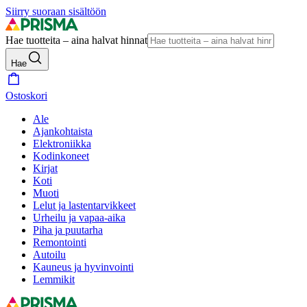
Siirry suoraan sisältöön
Hae tuotteita – aina halvat hinnat
Hae
Ostoskori
Ale
Ajankohtaista
Elektroniikka
Kodinkoneet
Kirjat
Koti
Muoti
Lelut ja lastentarvikkeet
Urheilu ja vapaa-aika
Piha ja puutarha
Remontointi
Autoilu
Kauneus ja hyvinvointi
Lemmikit