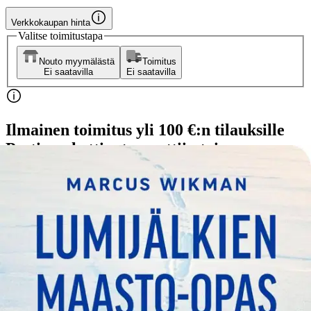
Verkkokaupan hinta
Valitse toimitustapa
Nouto myymälästä
Toimitus
Ei saatavilla
Ei saatavilla
Ilmainen toimitus yli 100 €:n tilauksille
Postin pakettiautomaattiin tai
palvelupisteeseen!
Etu ei koske Suuri‑lisäpalvelulla toimitettavia tuotteita.
Tarkista myymäläsaatavuus