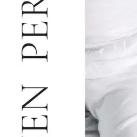
Nouto myymälästä
Toimitus
Ei saatavilla
Kotiin tai noutopisteeseen
Alk. 0 €
Ilmainen toimitus yli 100 €:n tilauksille Po
Etu ei koske Suuri‑lisäpalvelulla toimitettavia tuotteita.
Tarkista myymäläsaatavuus
Ei saatavilla
Tuotekuvaus