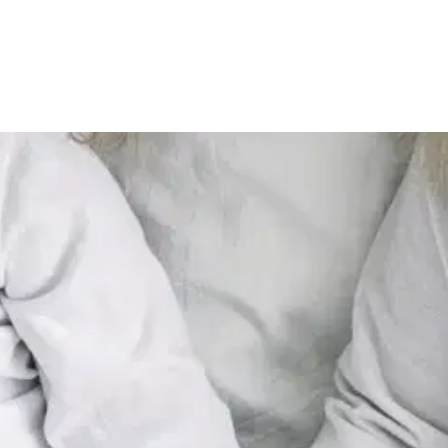
 Viisaan vanhemman valmennusop