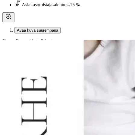
Asiakasomistaja-alennus
-15 %
Avaa kuva suurempana
Karusellin nuolipainikkeet
Readme.fi
Karilahti, Onnellinen perhe -
19,34 €
Asiakasomistajahinta
Hinta ilman S-Etukorttia:
22,75 €
Verkkokaupan hinta
Valitse toimitustapa