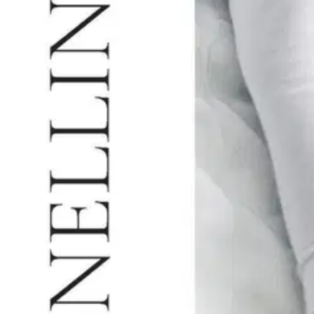
Opas hyvään arkeen, itsetuntoon ja hyvinvointiin. Tämä kirja on kirjo
kirkastat arvot, rakennat tavoitteen, sitoutat ja motivoit. Tulostavoi
olivat selkeiden ohjeiden ja valmiin tiedon antamista ylhäältä alaspäin
nykyaikaiseen vanhemmuuteen. Kirjassa on hyödynnetty positiivista psy
kirkastamista sekä mahdollisuuksien näkemistä haasteiden sijaan. Kasv
ajatusmaailmaan omaksuttavaksi. Kirjassa on huomioitu myös nykyajan 
jäsenet puhaltavat yhteen hiileen toisiaan kannustaen ja luoden ”hy
voimaan ja ihmisen henkiseen kasvuun. Anne on perustanut valmennusy
opiskelijat ovat niin yksityisiä henkilöitä kuin eri ammattienkin edustaji
Näytä lisää
tuotekuvausta
Ominaisuudet
Oletko tyytyväinen tuotetietoihin?
Ovatko tuotetiedot riittävät? Jos tuotetiedoissa on puutteita tai niitä v