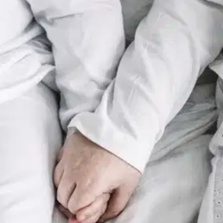
stin pakettiautomaattiin tai palvelupisteesee