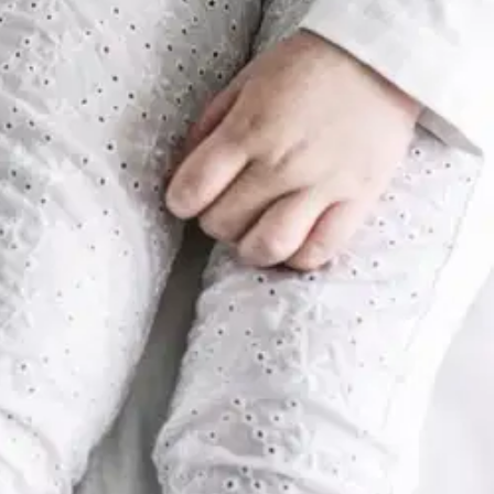
eoksessa on hyödynnetty valmentavan tiimijohtamisen taitoja; miten
to. Vuosikymmeniä sitten johtaminen, opettaminen ja kasvattaminen
trendi on jalkautumassa kasvatukseen, joten kirja on vastaus
tännössä tämä tarkoittaa myönteistä ajattelua, yksilön vahvuuksien
rjoitettu johtamisen näkökulmasta, joten se sopii hyvin myös miehen
iajattelulla luodaan perheeseen yhteenkuuluvuuden tunnetta. Tiimin
jista Suomessa. Hänen toimintaansa on aina ohjannut intohimo mielen
ntajia ja valmentanut tuhansia yksittäisiä ihmisiä. Valmentamon
imittajia jne.