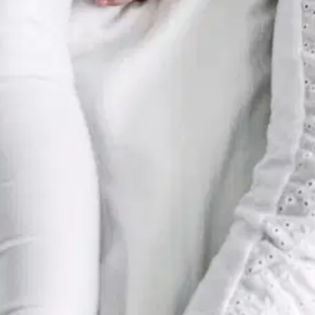
itettu vanhemmalle, joka haluaa luoda perheestään onnellisen tiimin. T
tteina ovat onnellisuus, kokonaisvaltainen hyvinvointi sekä hyvä itsetun
.
Nykyään johtajuus on valmentamista ja opettaminen osallistavaa. Sama 
kologiaa, kognitiivista käyttäytymistiedettä ratkaisukeskeisyyttä. Käy
atuskirjat ovat olleen yleensä äitien mielenkiinnon kohde. Kirja on ki
muuttuvat perhemuodot. Perhe ei ole enää isä, äiti jakaksi lasta. Tiim
vä me”-henkeä. Anne Karilahti on yksi henkisen valmennuksen uranuurta
ritys Valmentamon, joka on kouluttanut satoja ratkaisukeskeisiä valme
a; opettajia, lääkäreitä, psykologeja, sosionomeja, johtajia, esimiehiä, to
oisi muuten parantaa, anna palautetta.