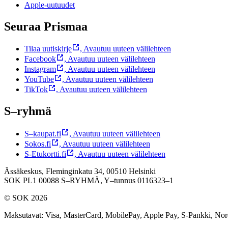
Apple-uutuudet
Seuraa Prismaa
Tilaa uutiskirje
,
Avautuu uuteen välilehteen
Facebook
,
Avautuu uuteen välilehteen
Instagram
,
Avautuu uuteen välilehteen
YouTube
,
Avautuu uuteen välilehteen
TikTok
,
Avautuu uuteen välilehteen
S–ryhmä
S–kaupat.fi
,
Avautuu uuteen välilehteen
Sokos.fi
,
Avautuu uuteen välilehteen
S-Etukortti.fi
,
Avautuu uuteen välilehteen
Ässäkeskus, Fleminginkatu 34, 00510 Helsinki
SOK PL1 00088 S–RYHMÄ,
Y–tunnus 0116323–1
© SOK 2026
Maksutavat
:
Visa, MasterCard, MobilePay, Apple Pay, S-Pankki, No