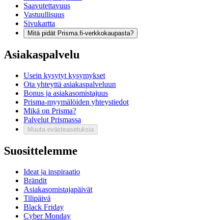
Saavutettavuus
Vastuullisuus
Sivukartta
Mitä pidät Prisma.fi-verkkokaupasta?
Asiakaspalvelu
Usein kysytyt kysymykset
Ota yhteyttä asiakaspalveluun
Bonus ja asiakasomistajuus
Prisma-myymälöiden yhteystiedot
Mikä on Prisma?
Palvelut Prismassa
Muuta evästeasetuksia
Suosittelemme
Ideat ja inspiraatio
Brändit
Asiakasomistajapäivät
Tilipäivä
Black Friday
Cyber Monday