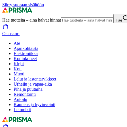
Siirry suoraan sisältöön
Hae tuotteita – aina halvat hinnat
Hae
Ostoskori
Ale
Ajankohtaista
Elektroniikka
Kodinkoneet
Kirjat
Koti
Muoti
Lelut ja lastentarvikkeet
Urheilu ja vapaa-aika
Piha ja puutarha
Remontointi
Autoilu
Kauneus ja hyvinvointi
Lemmikit