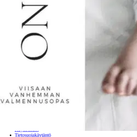
Anna palautetta
,
Avautuu uuteen välilehteen
Ilmainen palautus 30 päivää.*
Nouto myymälästä ilman toimituskuluja.
Asiakasomistajalle Bonusta jopa 5 %.*
Verkkokauppa
Ohjeet
Ensitilaajan pikaopas
Myymälänouto
Palautukset
Reklamaatio
Takuu ja huolto
Toimitustavat
Maksutavat
Asennuspalvelut
Tilaus- ja toimitusehdot
Käyttöehdot
Tietosuojakäytäntö