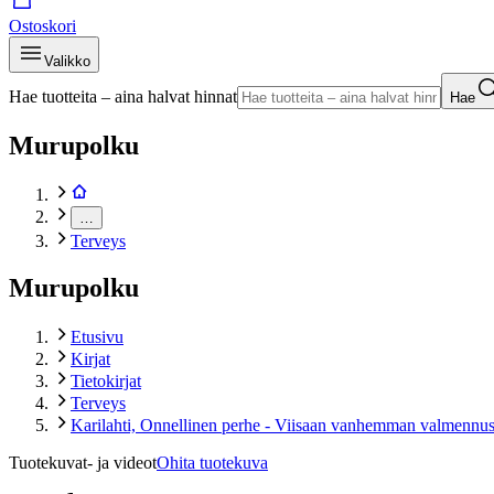
Ostoskori
Valikko
Hae tuotteita – aina halvat hinnat
Hae
Murupolku
…
Terveys
Murupolku
Etusivu
Kirjat
Tietokirjat
Terveys
Karilahti, Onnellinen perhe - Viisaan vanhemman valmennu
Tuotekuvat- ja videot
Ohita tuotekuva