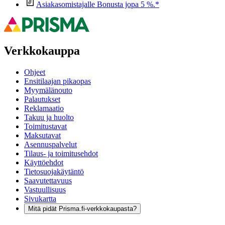
Asiakasomistajalle Bonusta jopa 5 %.*
Verkkokauppa
Ohjeet
Ensitilaajan pikaopas
Myymälänouto
Palautukset
Reklamaatio
Takuu ja huolto
Toimitustavat
Maksutavat
Asennuspalvelut
Tilaus- ja toimitusehdot
Käyttöehdot
Tietosuojakäytäntö
Saavutettavuus
Vastuullisuus
Sivukartta
Mitä pidät Prisma.fi-verkkokaupasta?