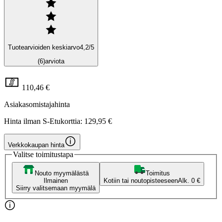
Tuotearvioiden keskiarvo
4,2
/5
(6)
arviota
110,46 €
Asiakasomistajahinta
Hinta ilman S-Etukorttia:
129,95 €
Verkkokaupan hinta
Valitse toimitustapa
Nouto myymälästä
Toimitus
Ilmainen
Kotiin tai noutopisteeseen
Alk. 0 €
Siirry valitsemaan myymälä