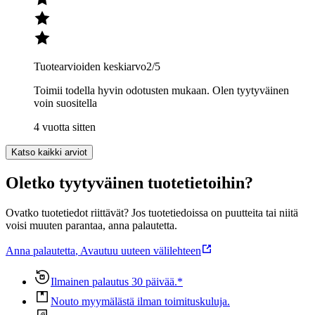
Tuotearvioiden keskiarvo
2
/5
Toimii todella hyvin odotusten mukaan. Olen tyytyväinen
voin suositella
4 vuotta sitten
Katso kaikki arviot
Oletko tyytyväinen tuotetietoihin?
Ovatko tuotetiedot riittävät? Jos tuotetiedoissa on puutteita tai niitä
voisi muuten parantaa, anna palautetta.
Anna palautetta
,
Avautuu uuteen välilehteen
Ilmainen palautus 30 päivää.*
Nouto myymälästä ilman toimituskuluja.