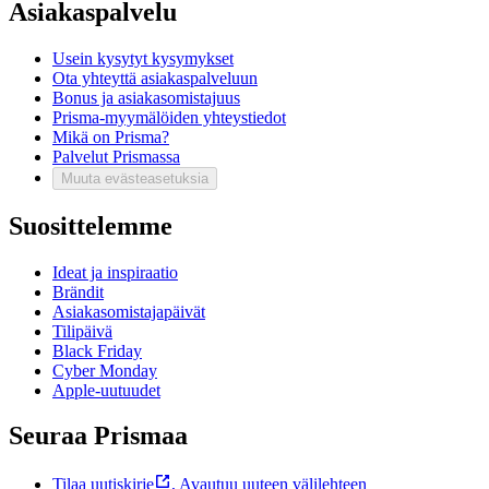
Asiakaspalvelu
Usein kysytyt kysymykset
Ota yhteyttä asiakaspalveluun
Bonus ja asiakasomistajuus
Prisma-myymälöiden yhteystiedot
Mikä on Prisma?
Palvelut Prismassa
Muuta evästeasetuksia
Suosittelemme
Ideat ja inspiraatio
Brändit
Asiakasomistajapäivät
Tilipäivä
Black Friday
Cyber Monday
Apple-uutuudet
Seuraa Prismaa
Tilaa uutiskirje
,
Avautuu uuteen välilehteen