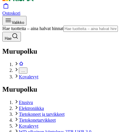
Ostoskori
Valikko
Hae tuotteita – aina halvat hinnat
Hae
Murupolku
…
Kovalevyt
Murupolku
Etusivu
Elektroniikka
Tietokoneet ja tarvikkeet
Tietokonetarvikkeet
Kovalevyt
WD ulkoinen kiintolevy 2TB USB 3.0