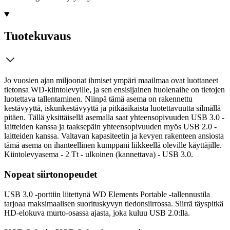
Tuotekuvaus
Jo vuosien ajan miljoonat ihmiset ympäri maailmaa ovat luottaneet
tietonsa WD-kiintolevyille, ja sen ensisijainen huolenaihe on tietojen
luotettava tallentaminen. Niinpä tämä asema on rakennettu
kestävyyttä, iskunkestävyyttä ja pitkäaikaista luotettavuutta silmällä
pitäen. Tällä yksittäisellä asemalla saat yhteensopivuuden USB 3.0 -
laitteiden kanssa ja taaksepäin yhteensopivuuden myös USB 2.0 -
laitteiden kanssa. Valtavan kapasiteetin ja kevyen rakenteen ansiosta
tämä asema on ihanteellinen kumppani liikkeellä oleville käyttäjille.
Kiintolevyasema - 2 Tt - ulkoinen (kannettava) - USB 3.0.
Nopeat siirtonopeudet
USB 3.0 -porttiin liitettynä WD Elements Portable -tallennustila
tarjoaa maksimaalisen suorituskyvyn tiedonsiirrossa. Siirrä täyspitkä
HD-elokuva murto-osassa ajasta, joka kuluu USB 2.0:lla.