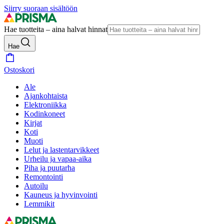
Siirry suoraan sisältöön
Hae tuotteita – aina halvat hinnat
Hae
Ostoskori
Ale
Ajankohtaista
Elektroniikka
Kodinkoneet
Kirjat
Koti
Muoti
Lelut ja lastentarvikkeet
Urheilu ja vapaa-aika
Piha ja puutarha
Remontointi
Autoilu
Kauneus ja hyvinvointi
Lemmikit