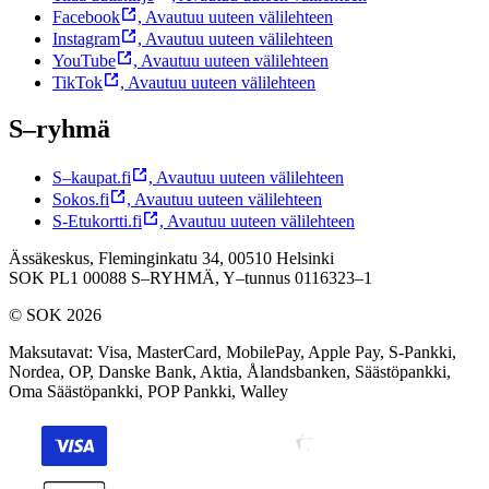
Facebook
,
Avautuu uuteen välilehteen
Instagram
,
Avautuu uuteen välilehteen
YouTube
,
Avautuu uuteen välilehteen
TikTok
,
Avautuu uuteen välilehteen
S–ryhmä
S–kaupat.fi
,
Avautuu uuteen välilehteen
Sokos.fi
,
Avautuu uuteen välilehteen
S-Etukortti.fi
,
Avautuu uuteen välilehteen
Ässäkeskus, Fleminginkatu 34, 00510 Helsinki
SOK PL1 00088 S–RYHMÄ,
Y–tunnus 0116323–1
© SOK 2026
Maksutavat
:
Visa, MasterCard, MobilePay, Apple Pay, S-Pankki,
Nordea, OP, Danske Bank, Aktia, Ålandsbanken, Säästöpankki,
Oma Säästöpankki, POP Pankki, Walley