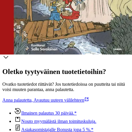
Risto Räppääjistä. Heidän kirjojaan on käännetty useille kieleille.
Palkitun ja taitavan Salla Savolaisen lastenkirjakuvituksia
rakastetaan myös ympäri maailman.
Näytä lisää
tuotekuvausta
Ominaisuudet
Oletko tyytyväinen tuotetietoihin?
Ovatko tuotetiedot riittävät? Jos tuotetiedoissa on puutteita tai niitä
voisi muuten parantaa, anna palautetta.
Anna palautetta
,
Avautuu uuteen välilehteen
Ilmainen palautus 30 päivää.*
Nouto myymälästä ilman toimituskuluja.
Asiakasomistajalle Bonusta jopa 5 %.*