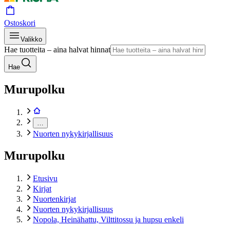
Ostoskori
Valikko
Hae tuotteita – aina halvat hinnat
Hae
Murupolku
…
Nuorten nykykirjallisuus
Murupolku
Etusivu
Kirjat
Nuortenkirjat
Nuorten nykykirjallisuus
Nopola, Heinähattu, Vilttitossu ja hupsu enkeli