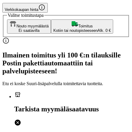
Verkkokaupan hinta
Valitse toimitustapa
Nouto myymälästä
Toimitus
Ei saatavilla
Kotiin tai noutopisteeseen
Alk. 0 €
Ilmainen toimitus yli 100 €:n tilauksille
Postin pakettiautomaattiin tai
palvelupisteeseen!
Etu ei koske Suuri‑lisäpalvelulla toimitettavia tuotteita.
Tarkista myymäläsaatavuus