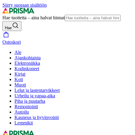
Siirry suoraan sisältöön
Hae tuotteita – aina halvat hinnat
Hae
Ostoskori
Ale
Ajankohtaista
Elektroniikka
Kodinkoneet
Kirjat
Koti
Muoti
Lelut ja lastentarvikkeet
Urheilu ja vapaa-aika
Piha ja puutarha
Remontointi
Autoilu
Kauneus ja hyvinvointi
Lemmikit