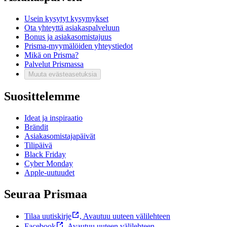
Usein kysytyt kysymykset
Ota yhteyttä asiakaspalveluun
Bonus ja asiakasomistajuus
Prisma-myymälöiden yhteystiedot
Mikä on Prisma?
Palvelut Prismassa
Muuta evästeasetuksia
Suosittelemme
Ideat ja inspiraatio
Brändit
Asiakasomistajapäivät
Tilipäivä
Black Friday
Cyber Monday
Apple-uutuudet
Seuraa Prismaa
Tilaa uutiskirje
,
Avautuu uuteen välilehteen
Facebook
,
Avautuu uuteen välilehteen