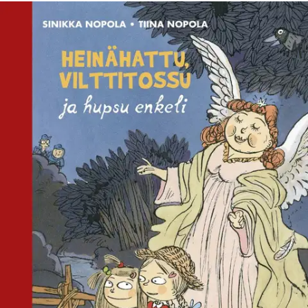
Ei saatavilla
Tuotekuvaus
Heinähatun ja Vilttitossun kommellukset eivät koskaan lakkaa
naurattamasta! Valloittavan hauskat Heinähattu ja Vilttitossu ovat
kaikenikäisten suosikkeja, jo vuodesta 1989 alkaen! Kirjojen lisäksi
Kattilakosken siskokset ovat riemastuttaneet elokuvissa ja
näytelmissä. Vilttitossu katselee Suojelusenkeli-taulua Alibullenin
neitien seinällä ja sanoo Haliselle: Sinä saat olla enkeli, koska olet
pehmeä ja pyöreä. Hetken päästä suostuvaisella Halisella on jo
yöpaita päällä ja siivet selässä.
Hän on valmis ”ilmestymään”
Heinähatulle, joka ei Vilttitossun mielestä usko tarpeeksi enkeleihin.
Halisen esiintyminen enkelinä ei sujukaan ihan toivotusti: kylällä
aletaan huhuta oudosta, siivekkäästä oliosta. Mysteerin
ratkaisemiseen tarvitaan konstaapeleja Isonapaa ja Rillirouskua -
mutta sekoittavatko he vyyhteä vain lisää? Sinikka Nopolan ja Tiina
Nopolan menestyksekäs yhteistyö kirjailijoina alkoi Heinähattu ja
Vilttitossu -sarjan ensimmäisestä kirjasta. Nopolat tunnetaan
erityisesti humoristisista lastenromaaneistaan, mm. supersuosituista