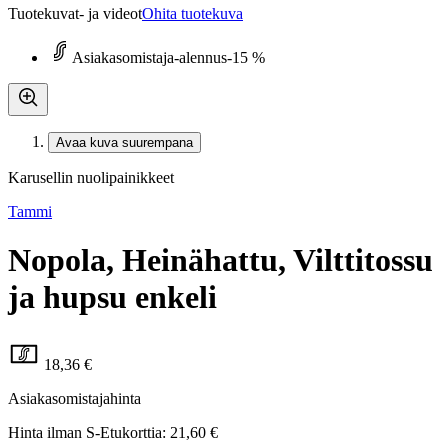
Tuotekuvat- ja videot
Ohita tuotekuva
Asiakasomistaja-alennus
-15 %
Avaa kuva suurempana
Karusellin nuolipainikkeet
Tammi
Nopola, Heinähattu, Vilttitossu
ja hupsu enkeli
18,36 €
Asiakasomistajahinta
Hinta ilman S-Etukorttia:
21,60 €