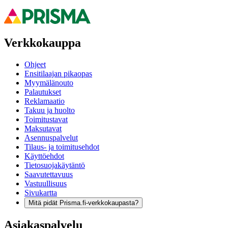
Verkkokauppa
Ohjeet
Ensitilaajan pikaopas
Myymälänouto
Palautukset
Reklamaatio
Takuu ja huolto
Toimitustavat
Maksutavat
Asennuspalvelut
Tilaus- ja toimitusehdot
Käyttöehdot
Tietosuojakäytäntö
Saavutettavuus
Vastuullisuus
Sivukartta
Mitä pidät Prisma.fi-verkkokaupasta?
Asiakaspalvelu