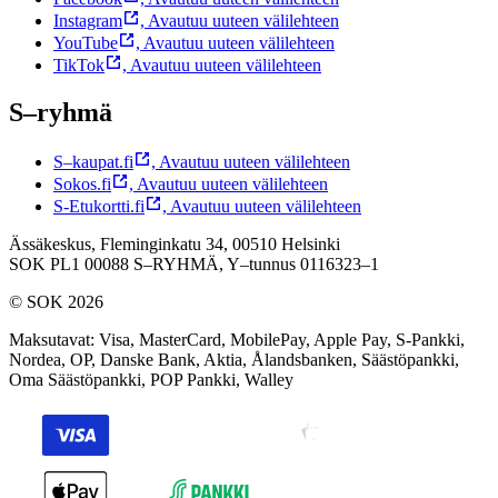
Instagram
,
Avautuu uuteen välilehteen
YouTube
,
Avautuu uuteen välilehteen
TikTok
,
Avautuu uuteen välilehteen
S–ryhmä
S–kaupat.fi
,
Avautuu uuteen välilehteen
Sokos.fi
,
Avautuu uuteen välilehteen
S-Etukortti.fi
,
Avautuu uuteen välilehteen
Ässäkeskus, Fleminginkatu 34, 00510 Helsinki
SOK PL1 00088 S–RYHMÄ,
Y–tunnus 0116323–1
© SOK 2026
Maksutavat
:
Visa, MasterCard, MobilePay, Apple Pay, S-Pankki,
Nordea, OP, Danske Bank, Aktia, Ålandsbanken, Säästöpankki,
Oma Säästöpankki, POP Pankki, Walley