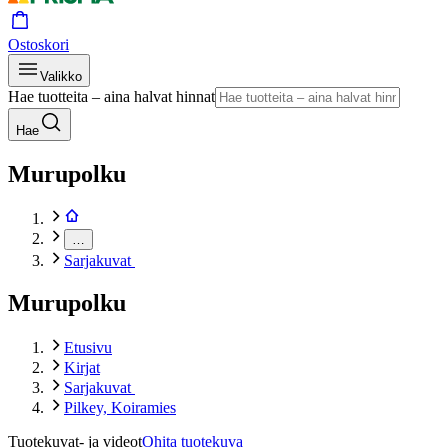
Ostoskori
Valikko
Hae tuotteita – aina halvat hinnat
Hae
Murupolku
…
Sarjakuvat
Murupolku
Etusivu
Kirjat
Sarjakuvat
Pilkey, Koiramies
Tuotekuvat- ja videot
Ohita tuotekuva