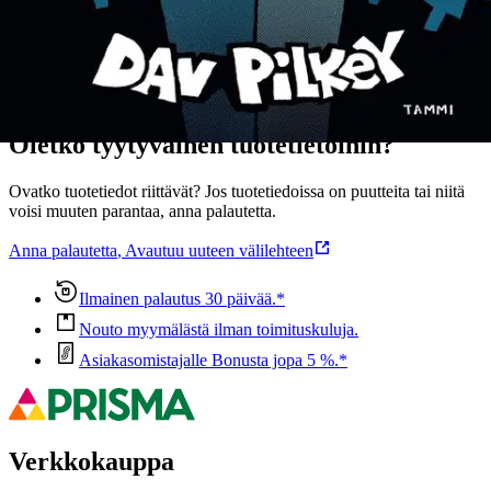
Ominaisuudet
Oletko tyytyväinen tuotetietoihin?
Ovatko tuotetiedot riittävät? Jos tuotetiedoissa on puutteita tai niitä
voisi muuten parantaa, anna palautetta.
Anna palautetta
,
Avautuu uuteen välilehteen
Ilmainen palautus 30 päivää.*
Nouto myymälästä ilman toimituskuluja.
Asiakasomistajalle Bonusta jopa 5 %.*
Verkkokauppa