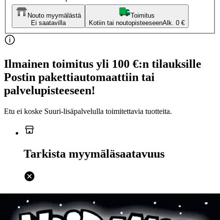
Nouto myymälästä
Toimitus
Ei saatavilla
Kotiin tai noutopisteeseen
Alk. 0 €
Ilmainen toimitus yli 100 €:n tilauksille
Postin pakettiautomaattiin tai
palvelupisteeseen!
Etu ei koske Suuri‑lisäpalvelulla toimitettavia tuotteita.
Tarkista myymäläsaatavuus
Ei saatavilla