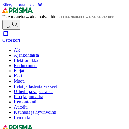
Siirry suoraan sisältöön
Hae tuotteita – aina halvat hinnat
Hae
Ostoskori
Ale
Ajankohtaista
Elektroniikka
Kodinkoneet
Kirjat
Koti
Muoti
Lelut ja lastentarvikkeet
Urheilu ja vapaa-aika
Piha ja puutarha
Remontointi
Autoilu
Kauneus ja hyvinvointi
Lemmikit