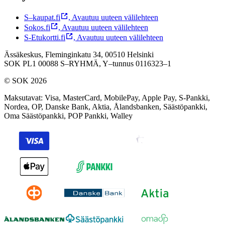
S–kaupat.fi
,
Avautuu uuteen välilehteen
Sokos.fi
,
Avautuu uuteen välilehteen
S-Etukortti.fi
,
Avautuu uuteen välilehteen
Ässäkeskus, Fleminginkatu 34, 00510 Helsinki
SOK PL1 00088 S–RYHMÄ,
Y–tunnus 0116323–1
© SOK 2026
Maksutavat
:
Visa, MasterCard, MobilePay, Apple Pay, S-Pankki,
Nordea, OP, Danske Bank, Aktia, Ålandsbanken, Säästöpankki,
Oma Säästöpankki, POP Pankki, Walley