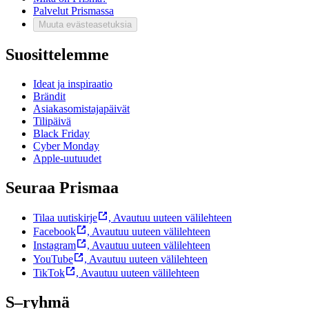
Palvelut Prismassa
Muuta evästeasetuksia
Suosittelemme
Ideat ja inspiraatio
Brändit
Asiakasomistajapäivät
Tilipäivä
Black Friday
Cyber Monday
Apple-uutuudet
Seuraa Prismaa
Tilaa uutiskirje
,
Avautuu uuteen välilehteen
Facebook
,
Avautuu uuteen välilehteen
Instagram
,
Avautuu uuteen välilehteen
YouTube
,
Avautuu uuteen välilehteen
TikTok
,
Avautuu uuteen välilehteen
S–ryhmä