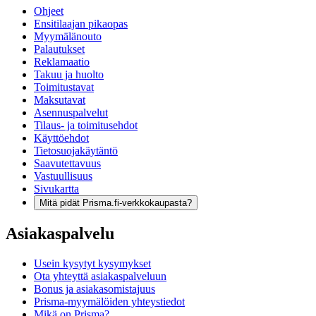
Ohjeet
Ensitilaajan pikaopas
Myymälänouto
Palautukset
Reklamaatio
Takuu ja huolto
Toimitustavat
Maksutavat
Asennuspalvelut
Tilaus- ja toimitusehdot
Käyttöehdot
Tietosuojakäytäntö
Saavutettavuus
Vastuullisuus
Sivukartta
Mitä pidät Prisma.fi-verkkokaupasta?
Asiakaspalvelu
Usein kysytyt kysymykset
Ota yhteyttä asiakaspalveluun
Bonus ja asiakasomistajuus
Prisma-myymälöiden yhteystiedot
Mikä on Prisma?