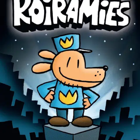
Tuotekuvaus
Uusi hervottoman hauska sarja alkaa! Kapteeni Kalsarin tekijältä
uusi supermiessarjis.Paras koirapäisestä poliisista koskaan kirjoitettu
kirjasarja! Sarjakuva josta kaikki alkoi. Ernon ja Huukon ihka eka
sarjakuva: Koiramies. Nyt Koiramies seikkailee ekassa täyspitkässä,
kokonaan nelivärisessä sarjiksessaan. Lukekaa koirallenne!
Naurakaa häntä mutkalla! Opetelkaa itse piirtämään Koiramies ja
sen vastustaja, Petey-kissa, kirjan lopussa olevien ohjeiden avulla.
Kun Dav Pilkey oli lapsi, hän kärsi ADHD:sta, lukihäiriöstä ja
käytöshäiriöstä. Opettajat siirsivät hänet joka päivä käytävälle.
Onneksi Davista oli kiva piirtää ja keksiä tarinoita. Hän kulutti
käytäväaikansa siihen että keksi omia sarjakuvia. Toisella luokalla
Dav loi sarjiksen supersankarista nimeltään Kapteeni Kalsari. Hänen
opettajansa repi sarjiksen ja sanoi, ettei poika voisi loppuelämäänsä
kyhätä typeriä kirjoja. Onneksi Dav ei ollut hyvä kuuntelemaan.
Uusimmasta Koiramies-kirjasta otettiin Yhdysvalloissa kolmen
miljoonan kappaleen ensipainos!
Näytä lisää
tuotekuvausta