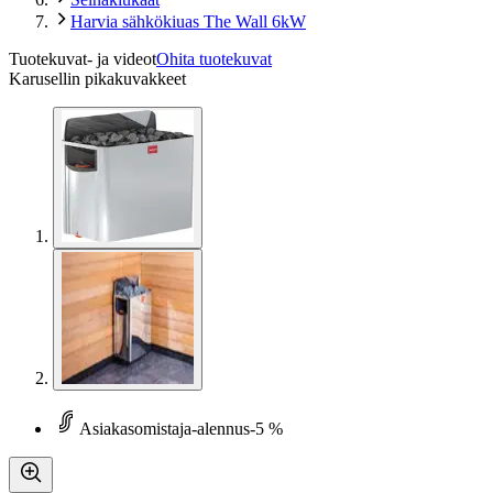
Harvia sähkökiuas The Wall 6kW
Tuotekuvat- ja videot
Ohita tuotekuvat
Karusellin pikakuvakkeet
Asiakasomistaja-alennus
-5 %