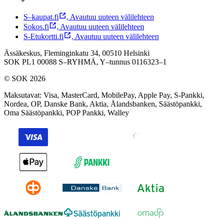
S–kaupat.fi
,
Avautuu uuteen välilehteen
Sokos.fi
,
Avautuu uuteen välilehteen
S-Etukortti.fi
,
Avautuu uuteen välilehteen
Ässäkeskus, Fleminginkatu 34, 00510 Helsinki
SOK PL1 00088 S–RYHMÄ,
Y–tunnus 0116323–1
© SOK 2026
Maksutavat
:
Visa, MasterCard, MobilePay, Apple Pay, S-Pankki,
Nordea, OP, Danske Bank, Aktia, Ålandsbanken, Säästöpankki,
Oma Säästöpankki, POP Pankki, Walley