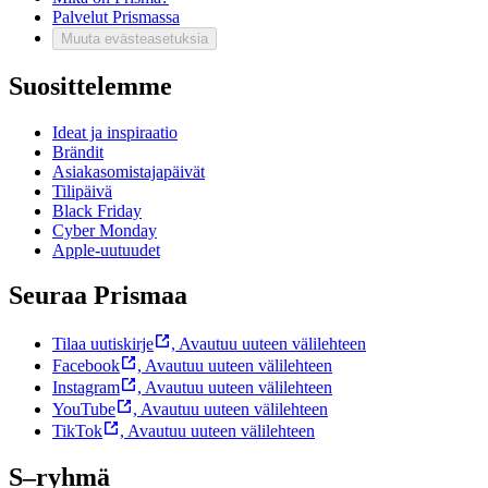
Palvelut Prismassa
Muuta evästeasetuksia
Suosittelemme
Ideat ja inspiraatio
Brändit
Asiakasomistajapäivät
Tilipäivä
Black Friday
Cyber Monday
Apple-uutuudet
Seuraa Prismaa
Tilaa uutiskirje
,
Avautuu uuteen välilehteen
Facebook
,
Avautuu uuteen välilehteen
Instagram
,
Avautuu uuteen välilehteen
YouTube
,
Avautuu uuteen välilehteen
TikTok
,
Avautuu uuteen välilehteen
S–ryhmä