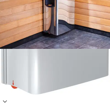
Tuotekuvaus
Vähän tilaa vievä, hyvät löylyt antava The Wall- seinäkiuas 5-8m3
kokoiseen saunaan. Kiukaan käyttö on helppoa ja miellyttävää,
säätimet on valaistu ja sijoitettu ergonomiselle korkeudelle. Kiukaan
mukana toimitettava seinäteline tekee asennuksesta nopeaa ja
vaivatonta asettaen automaattisesti minimisuojaetäisyyden kiukaan ja
lattian välille. Teho 6kW. Vastusten oma tukirakenne antaa lujuutta,
kestävyyttä ja pitkän käyttöiän kiukaalle. Harvia The Wall, aidosti
suomalainen!
Ominaisuudet