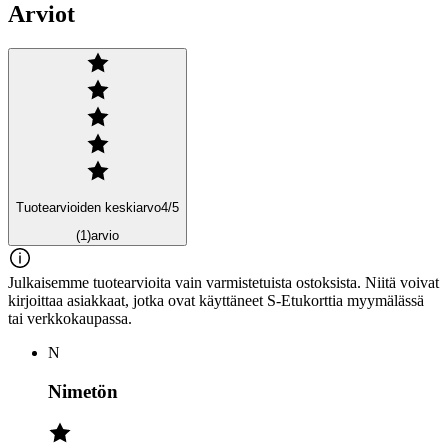
Arviot
Tuotearvioiden keskiarvo
4
/5
(1)
arvio
Julkaisemme tuotearvioita vain varmistetuista ostoksista. Niitä voivat
kirjoittaa asiakkaat, jotka ovat käyttäneet S-Etukorttia myymälässä
tai verkkokaupassa.
N
Nimetön