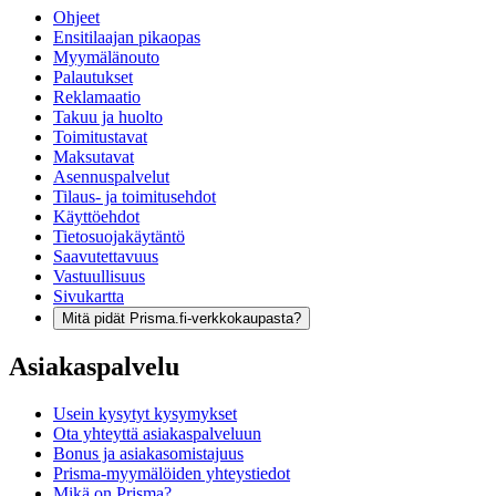
Ohjeet
Ensitilaajan pikaopas
Myymälänouto
Palautukset
Reklamaatio
Takuu ja huolto
Toimitustavat
Maksutavat
Asennuspalvelut
Tilaus- ja toimitusehdot
Käyttöehdot
Tietosuojakäytäntö
Saavutettavuus
Vastuullisuus
Sivukartta
Mitä pidät Prisma.fi-verkkokaupasta?
Asiakaspalvelu
Usein kysytyt kysymykset
Ota yhteyttä asiakaspalveluun
Bonus ja asiakasomistajuus
Prisma-myymälöiden yhteystiedot
Mikä on Prisma?