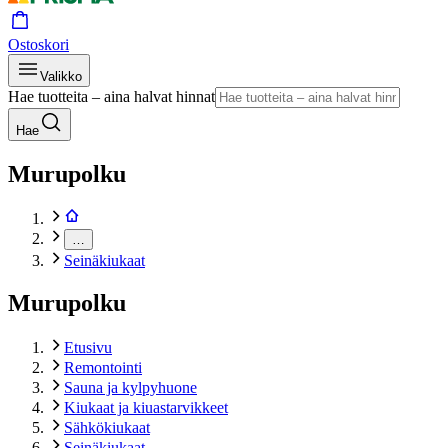
Ostoskori
Valikko
Hae tuotteita – aina halvat hinnat
Hae
Murupolku
…
Seinäkiukaat
Murupolku
Etusivu
Remontointi
Sauna ja kylpyhuone
Kiukaat ja kiuastarvikkeet
Sähkökiukaat
Seinäkiukaat