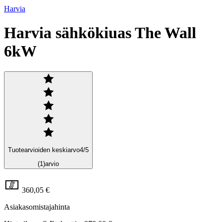
Harvia
Harvia sähkökiuas The Wall
6kW
Tuotearvioiden keskiarvo
4
/5
(1)
arvio
360,05 €
Asiakasomistajahinta