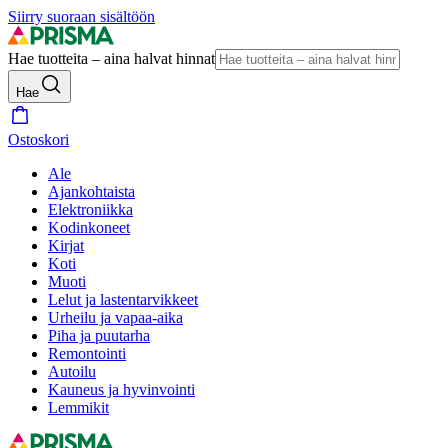
Siirry suoraan sisältöön
Hae tuotteita – aina halvat hinnat
Hae
Ostoskori
Ale
Ajankohtaista
Elektroniikka
Kodinkoneet
Kirjat
Koti
Muoti
Lelut ja lastentarvikkeet
Urheilu ja vapaa-aika
Piha ja puutarha
Remontointi
Autoilu
Kauneus ja hyvinvointi
Lemmikit