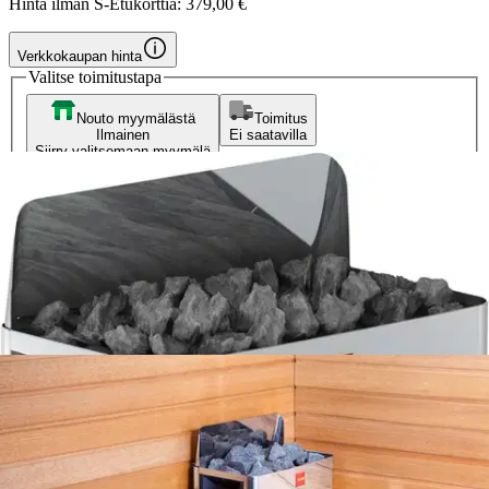
Hinta ilman S-Etukorttia:
379,00 €
Verkkokaupan hinta
Valitse toimitustapa
Nouto myymälästä
Toimitus
Ilmainen
Ei saatavilla
Siirry valitsemaan myymälä
Ilmainen toimitus yli 100 €:n tilauksille
Postin pakettiautomaattiin tai
palvelupisteeseen!
Etu ei koske Suuri‑lisäpalvelulla toimitettavia tuotteita.
Tarkista myymäläsaatavuus